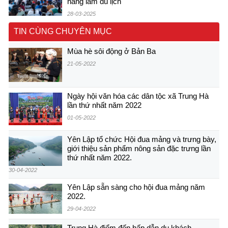
năng làm du lịch
28-03-2025
TIN CÙNG CHUYÊN MỤC
Mùa hè sôi động ở Bản Ba
21-05-2022
Ngày hội văn hóa các dân tộc xã Trung Hà
lần thứ nhất năm 2022
01-05-2022
Yên Lập tổ chức Hội đua mảng và trưng bày,
giới thiệu sản phẩm nông sản đặc trưng lần
thứ nhất năm 2022.
30-04-2022
Yên Lập sẵn sàng cho hội đua mảng năm
2022.
29-04-2022
Trung Hà điểm đến hấp dẫn du khách