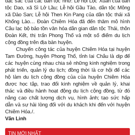
đặc sắc của các dân tộc như: Lễ hội Lộc Xuân của dân
tộc Dao, xã Sì Lở Lầu; Lễ hội Gầu Tào, dân tộc Mông
xã Dào San; Lễ hội Then Kin Pang của dân tộc thái xã
Khổng Lào… Đoàn Chiêm Hóa đã đến thăm mô hình
Câu lạc bộ bảo tồn văn hóa dân gian dân tộc Thái, thôn
Đoàn Kết, thị trấn Phong Thổ và một số điểm du lịch
cộng đồng trên địa bàn huyện.
Chuyến công tác của huyện Chiêm Hóa tại huyện
Tam Đường, huyện Phong Thổ, tỉnh lai Châu là dịp để
các huyện cùng nhau chia sẻ những kinh nghiệm trong
phát triển, quản lý du lịch; đồng thời là cơ hội để các
hộ làm du lịch cộng đồng của của huyện Chiêm Hóa
được học tập, trao đổi kinh nghiệm về quản lý, khai
thác và điều hành hoạt động du lịch cộng đồng, từ đó
nâng cao chất lượng dịch vụ, hình ảnh; tạo sức hấp
dẫn và sự hài lòng đối với du khách khi đến với huyện
Chiêm Hóa./.
Văn Linh
TIN MỚI NHẤT