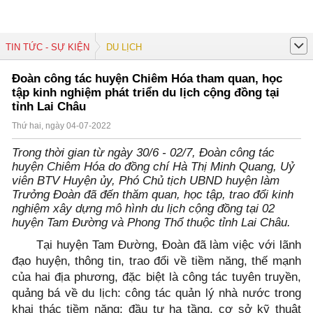
TIN TỨC - SỰ KIỆN
DU LỊCH
Đoàn công tác huyện Chiêm Hóa tham quan, học
tập kinh nghiệm phát triển du lịch cộng đồng tại
tỉnh Lai Châu
Thứ hai, ngày 04-07-2022
Trong thời gian từ ngày 30/6 - 02/7, Đoàn công tác
huyện Chiêm Hóa do đồng chí Hà Thị Minh Quang, Uỷ
viên BTV Huyện ủy, Phó Chủ tịch UBND huyện làm
Trưởng Đoàn đã đến thăm quan, học tập, trao đổi kinh
nghiệm xây dựng mô hình du lịch cộng đồng tại 02
huyện Tam Đường và Phong Thổ thuộc tỉnh Lai Châu.
Tại huyện Tam Đường, Đoàn đã làm việc với lãnh
đạo huyện, thông tin, trao đổi về tiềm năng, thế mạnh
của hai địa phương, đặc biệt là công tác tuyên truyền,
quảng bá về du lịch: công tác quản lý nhà nước trong
khai thác tiềm năng; đầu tư hạ tầng, cơ sở kỹ thuật