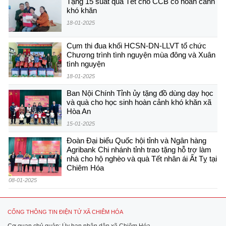
Tặng 15 suất quà Tết cho CCB có hoàn cảnh
khó khăn
18-01-2025
Cụm thi đua khối HCSN-DN-LLVT tổ chức
Chương trình tình nguyện mùa đông và Xuân
tình nguyện
18-01-2025
Ban Nội Chính Tỉnh ủy tặng đồ dùng dạy học
và quà cho học sinh hoàn cảnh khó khăn xã
Hòa An
15-01-2025
Đoàn Đại biểu Quốc hội tỉnh và Ngân hàng
Agribank Chi nhánh tỉnh trao tặng hỗ trợ làm
nhà cho hộ nghèo và quà Tết nhân ái Ất Tỵ tại
Chiêm Hóa
08-01-2025
CỔNG THÔNG TIN ĐIỆN TỬ XÃ CHIÊM HÓA