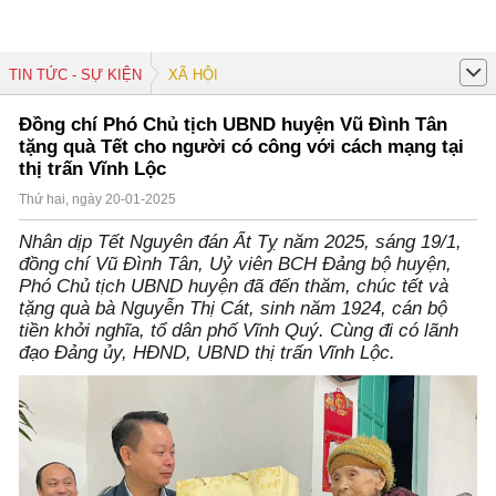
TIN TỨC - SỰ KIỆN
XÃ HỘI
Đồng chí Phó Chủ tịch UBND huyện Vũ Đình Tân
tặng quà Tết cho người có công với cách mạng tại
thị trấn Vĩnh Lộc
Thứ hai, ngày 20-01-2025
Nhân dịp Tết Nguyên đán Ất Tỵ năm 2025, sáng 19/1,
đồng chí Vũ Đình Tân, Uỷ viên BCH Đảng bộ huyện,
Phó Chủ tịch UBND huyện đã đến thăm, chúc tết và
tặng quà bà Nguyễn Thị Cát, sinh năm 1924, cán bộ
tiền khởi nghĩa, tổ dân phố Vĩnh Quý. Cùng đi có lãnh
đạo Đảng ủy, HĐND, UBND thị trấn Vĩnh Lộc.