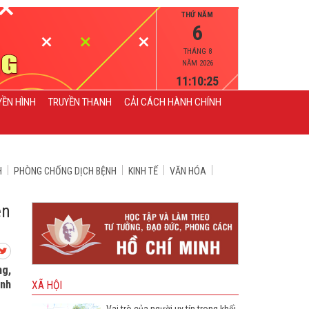
THỨ NĂM
6
THÁNG 8
NĂM 2026
11:10:25
YỀN HÌNH
TRUYỀN THANH
CẢI CÁCH HÀNH CHÍNH
H
PHÒNG CHỐNG DỊCH BỆNH
KINH TẾ
VĂN HÓA
ện
ng,
ình
XÃ HỘI