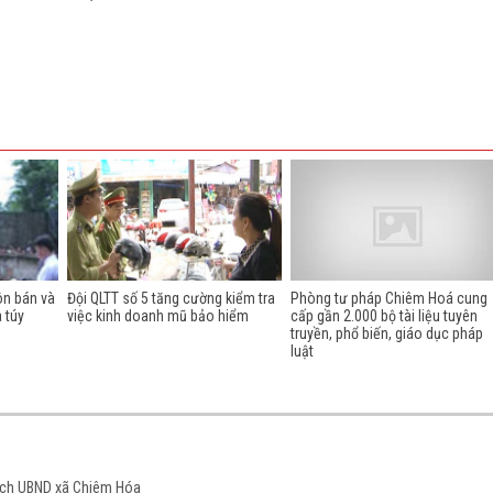
ôn bán và
Đội QLTT số 5 tăng cường kiểm tra
Phòng tư pháp Chiêm Hoá cung
a túy
việc kinh doanh mũ bảo hiểm
cấp gần 2.000 bộ tài liệu tuyên
truyền, phổ biến, giáo dục pháp
luật
tịch UBND xã Chiêm Hóa