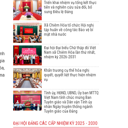
Triển khai nhiệm vụ tổng kết thực
tiễn và nghiên cứu sửa đổi, bổ
sung Điều lệ Đảng
Xã Chiêm Hóa tổ chức Hội nghị
tập huấn về công tác Bảo vệ bí
mật nhà nước
Đại hội Đại biểu Chữ thập đỏ Việt
Nam xã Chiêm Hóa lần thứ nhất,
ạnh
nhiệm kỳ 2026-2031
gia
óa,
Khẩn trương cụ thể hóa nghị
 ma
quyết, quyết liệt thực hiện nhiệm
vụ
Tỉnh ủy, HĐND, UBND, Ủy ban MTTQ
Việt Nam tỉnh chúc mừng Ban
Tuyên giáo và Dân vận Tỉnh ủy
nhân Ngày truyền thống ngành
Tuyên giáo của Đảng
ĐẠI HỘI ĐẢNG CÁC CẤP NHIỆM KỲ 2025 - 2030