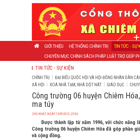
GIỚI THIỆU
HỆ THỐNG CHÍNH TRỊ
TIN TỨC - SỰ 
CHUYÊN MỤC CHÍNH SÁCH PHÁP LUẬT TRỢ GIÚP PH
TIN TỨC - SỰ KIỆN
CHÍNH TRỊ
ĐẠI BIỂU QUỐC HỘI VÀ HỘI ĐỒNG NHÂN DÂN CÁ
XÃ HỘI
XOÁ NHÀ TẠM, NHÀ DỘT NÁT
GIÁO DỤC
CHUY
Công trường 06 huyện Chiêm Hóa, 
ma túy
CHỦ NHẬT, NGÀY 15-09-2013, 23:06
Được thành lập từ năm 1996, với chức năng là
Công trường 06 huyện Chiêm Hóa đã góp phần giúp 
và cộng đồng.