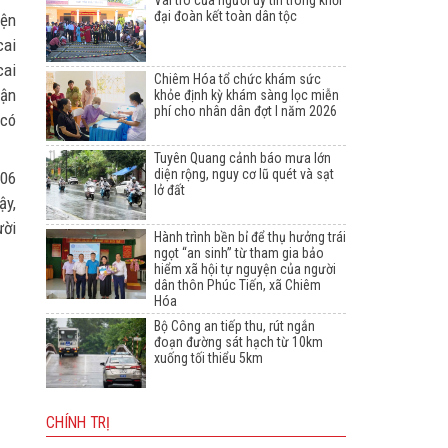
Vai trò của người uy tín trong khối
đại đoàn kết toàn dân tộc
yện
cai
cai
Chiêm Hóa tổ chức khám sức
uận
khỏe định kỳ khám sàng lọc miễn
phí cho nhân dân đợt I năm 2026
 có
Tuyên Quang cảnh báo mưa lớn
diện rộng, nguy cơ lũ quét và sạt
 06
lở đất
ậy,
ười
Hành trình bền bỉ để thụ hưởng trái
ngọt “an sinh” từ tham gia bảo
hiểm xã hội tự nguyện của người
dân thôn Phúc Tiến, xã Chiêm
Hóa
Bộ Công an tiếp thu, rút ngắn
đoạn đường sát hạch từ 10km
xuống tối thiểu 5km
CHÍNH TRỊ