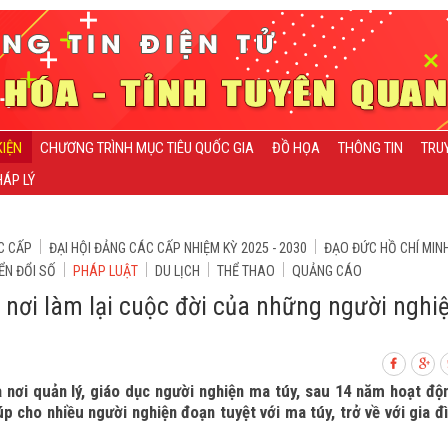
KIỆN
CHƯƠNG TRÌNH MỤC TIÊU QUỐC GIA
ĐỒ HỌA
THÔNG TIN
TRU
ÁP LÝ
C CẤP
ĐẠI HỘI ĐẢNG CÁC CẤP NHIỆM KỲ 2025 - 2030
ĐẠO ĐỨC HỒ CHÍ MIN
ỂN ĐỔI SỐ
PHÁP LUẬT
DU LỊCH
THỂ THAO
QUẢNG CÁO
nơi làm lại cuộc đời của những người nghi
 nơi quản lý, giáo dục người nghiện ma túy, sau 14 năm hoạt độ
cho nhiều người nghiện đoạn tuyệt với ma túy, trở về với gia đ