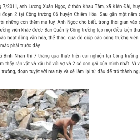
áng 7/2011, anh Lương Xuân Ngọc, ở thôn Khau Tầm, xã Kiên Đài, hu
i đoạn 2 tại Công trường 06 huyện Chiêm Hóa. Sau gần một năm 
ới những cơn thèm ma tuý. Anh Ngọc cho biết, trong thời gian vào 
rường viên khác được Ban Quản lý Công trường tạo mọi điều kiện th
các hoạt động văn hóa, thể thao, qua đó giúp các công trường viên
 mắc phải trước đây.
 Bình Nhân thì 7 tháng qua thực hiện cai nghiện tại Công trường
thấy rằn vặt và xấu hổ với vợ và 2 cô con gái của mình nhất. Vì v
 trường, đoạn tuyệt với ma túy và sẽ làm lại từ đầu để trở thành ng