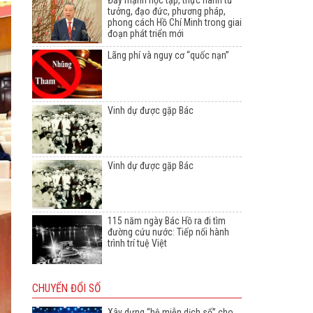
Đẩy mạnh học tập, thực hành tư
tưởng, đạo đức, phương pháp,
phong cách Hồ Chí Minh trong giai
đoạn phát triển mới
Lãng phí và nguy cơ “quốc nạn”
Vinh dự được gặp Bác
Vinh dự được gặp Bác
115 năm ngày Bác Hồ ra đi tìm
đường cứu nước: Tiếp nối hành
trình trí tuệ Việt
CHUYỂN ĐỔI SỐ
Xây dựng “hệ miễn dịch số” cho