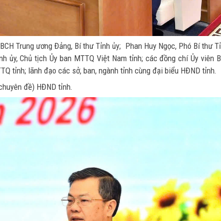
 BCH Trung ương Đảng, Bí thư Tỉnh ủy; Phan Huy Ngọc, Phó Bí thư T
ỉnh ủy, Chủ tịch Ủy ban MTTQ Việt Nam tỉnh; các đồng chí Ủy viên 
Q tỉnh; lãnh đạo các sở, ban, ngành tỉnh cùng đại biểu HĐND tỉnh.
 chuyên đề) HĐND tỉnh.