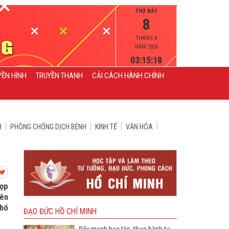
THỨ BẨY
8
THÁNG 8
NĂM 2026
03:15:20
YỀN HÌNH
TRUYỀN THANH
CẢI CÁCH HÀNH CHÍNH
H
PHÒNG CHỐNG DỊCH BỆNH
KINH TẾ
VĂN HÓA
họp
iên
Phó
ĐẠO ĐỨC HỒ CHÍ MINH