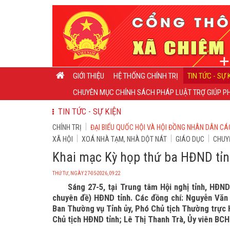
GIỚI THIỆU
HỆ THỐNG CHÍNH TRỊ
TIN TỨC - SỰ 
CHUYÊN MỤC CHÍNH SÁCH PHÁP LUẬT TRỢ GIÚP PH
TIN TỨC - SỰ KIỆN
CHÍNH TRỊ
ĐẠI BIỂU QUỐC HỘI VÀ HỘI ĐỒNG NHÂN DÂN CÁ
XÃ HỘI
XOÁ NHÀ TẠM, NHÀ DỘT NÁT
GIÁO DỤC
CHUY
Khai mạc Kỳ họp thứ ba HĐND tỉ
THỨ TƯ, NGÀY 27-05-2026, 09:22
Sáng 27-5, tại Trung tâm Hội nghị tỉnh, HĐN
chuyên đề) HĐND tỉnh. Các đồng chí: Nguyễn Văn S
Ban Thường vụ Tỉnh ủy, Phó Chủ tịch Thường trực 
Chủ tịch HĐND tỉnh; Lê Thị Thanh Trà, Ủy viên BCH 