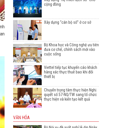
cộng đồng
Xây dựng “cán bộ số” ở cơ sở
ỉnh
Ban
Bộ Khoa học và Công nghệ ưu tiên
đưa cơ chế, chính sách mới vào
cuộc sống
Viettel tiếp tục khuyến cáo khách
hàng xác thực thuê bao khi đổi
thiết bị
Chuyển trọng tâm thực hiện Nghị
quyết số 57-NQ/TW sang tổ chức
thực hiện và kiến tạo kết quả
VĂN HÓA
Bộ Nội vụ đề xuất nghỉ lễ dịp Ngày