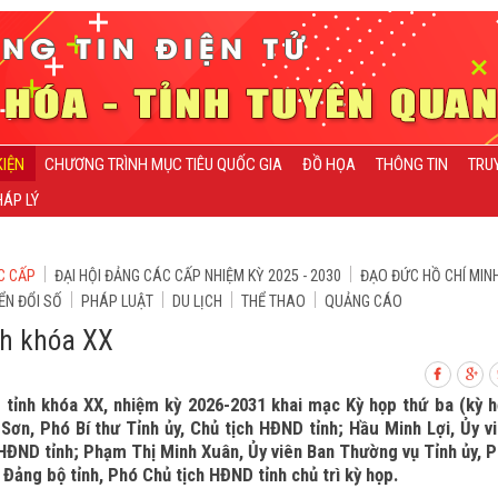
KIỆN
CHƯƠNG TRÌNH MỤC TIÊU QUỐC GIA
ĐỒ HỌA
THÔNG TIN
TRU
ÁP LÝ
C CẤP
ĐẠI HỘI ĐẢNG CÁC CẤP NHIỆM KỲ 2025 - 2030
ĐẠO ĐỨC HỒ CHÍ MIN
ỂN ĐỔI SỐ
PHÁP LUẬT
DU LỊCH
THỂ THAO
QUẢNG CÁO
nh khóa XX
D tỉnh khóa XX, nhiệm kỳ 2026-2031 khai mạc Kỳ họp thứ ba (kỳ 
ơn, Phó Bí thư Tỉnh ủy, Chủ tịch HĐND tỉnh; Hầu Minh Lợi, Ủy v
HĐND tỉnh; Phạm Thị Minh Xuân, Ủy viên Ban Thường vụ Tỉnh ủy, 
Đảng bộ tỉnh, Phó Chủ tịch HĐND tỉnh chủ trì kỳ họp.