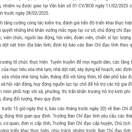
ung, nhiệm vụ được giao tại Văn bản số 01-CV/BCĐ ngày 11/02/2025 
nh trước ngày 28/02/2025.
 tăng cường công tác kiểm tra, đánh giá tiến độ triển khai thực hiện
ải quyết những khó khăn vướng mắc ngay tại cơ sở; chủ động chỉ đạo
 viên chức, người lao động, hội viên, đoàn viên, chiến sĩ lực lượng
 dột nát trên địa bàn tỉnh; định kỳ báo cáo Ban Chỉ đạo tỉnh theo 
rương tổ chức thực hiện: Tuyên truyền để mọi người dân, các tầng 
ng của mục tiêu xóa nhà tạm, nhà dột nát; xây dựng kế hoạch, xác định
i, sửa chữa nhà từng tuần, tháng đối với từng thôn, tổ dân phố bảo 
 xã hội vận động, huy động nguồn lực tại chỗ để hỗ trợ các hộ gia đ
 môn phối hợp với xã, phường, thị trấn khẩn trương hỗ trợ kinh phí
i, đúng đối tượng, theo quy định.
n trước 15 giờ ngày thứ 6, báo cáo tháng trước ngày 20) về Ban Chỉ 
g, đúng thời gian quy định. Trưởng Ban Chỉ đạo tỉnh yêu cầu các th
nh, cơ quan, đơn vị cấp tỉnh, Trưởng Ban Chỉ đạo cấp huyện, Chủ tịch
ơng triển khai thực hiện; chịu trách nhiệm trước Ban Chỉ đạo tỉnh