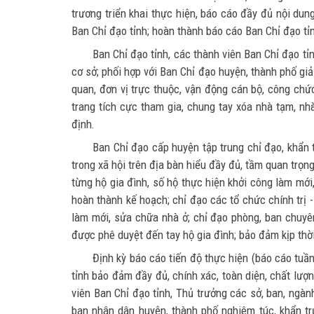
trương triển khai thực hiện, báo cáo đầy đủ nội d
Ban Chỉ đạo tỉnh; hoàn thành báo cáo Ban Chỉ đạo tỉ
Ban Chỉ đạo tỉnh, các thành viên Ban Chỉ đạo tỉnh
cơ sở; phối hợp với Ban Chỉ đạo huyện, thành phố gi
quan, đơn vị trực thuộc, vận động cán bộ, công chức,
trang tích cực tham gia, chung tay xóa nhà tạm, nhà
định.
Ban Chỉ đạo cấp huyện tập trung chỉ đạo, khẩn t
trong xã hội trên địa bàn hiểu đầy đủ, tầm quan trọ
từng hộ gia đình, số hộ thực hiện khởi công làm mớ
hoàn thành kế hoạch; chỉ đạo các tổ chức chính trị -
làm mới, sửa chữa nhà ở; chỉ đạo phòng, ban chuyên
được phê duyệt đến tay hộ gia đình; bảo đảm kịp thờ
Định kỳ báo cáo tiến độ thực hiện (báo cáo tuầ
tỉnh bảo đảm đầy đủ, chính xác, toàn diện, chất lượn
viên Ban Chỉ đạo tỉnh, Thủ trưởng các sở, ban, ngà
ban nhân dân huyện, thành phố nghiêm túc, khẩn trư