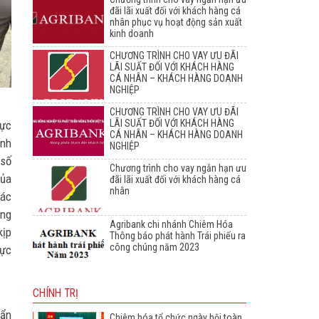
đãi lãi xuất đối với khách hàng cá
nhân phục vụ hoạt động sản xuất
kinh doanh
CHƯƠNG TRÌNH CHO VAY ƯU ĐÃI
LÃI SUẤT ĐỐI VỚI KHÁCH HÀNG
CÁ NHÂN – KHÁCH HÀNG DOANH
NGHIỆP
CHƯƠNG TRÌNH CHO VAY ƯU ĐÃI
LÃI SUẤT ĐỐI VỚI KHÁCH HÀNG
hực
CÁ NHÂN – KHÁCH HÀNG DOANH
ành
NGHIỆP
 số
Chương trình cho vay ngắn hạn ưu
của
đãi lãi xuất đối với khách hàng cá
nhân
tác
ông
Agribank chi nhánh Chiêm Hóa
kịp
Thông báo phát hành Trái phiếu ra
công chúng năm 2023
hực
CHÍNH TRỊ
hẩn
Chiêm hóa tổ chức ngày hội toàn