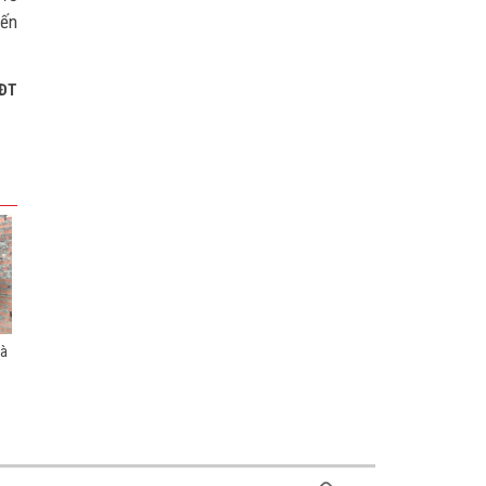
iến
ĐT
và