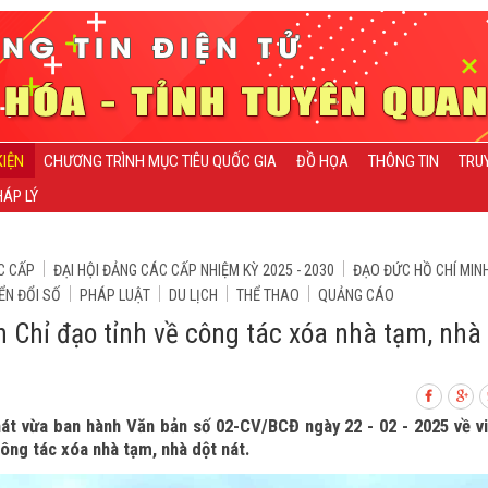
KIỆN
CHƯƠNG TRÌNH MỤC TIÊU QUỐC GIA
ĐỒ HỌA
THÔNG TIN
TRU
ÁP LÝ
C CẤP
ĐẠI HỘI ĐẢNG CÁC CẤP NHIỆM KỲ 2025 - 2030
ĐẠO ĐỨC HỒ CHÍ MIN
ỂN ĐỔI SỐ
PHÁP LUẬT
DU LỊCH
THỂ THAO
QUẢNG CÁO
 Chỉ đạo tỉnh về công tác xóa nhà tạm, nhà
nát vừa ban hành Văn bản số 02-CV/BCĐ ngày 22 - 02 - 2025 về v
công tác xóa nhà tạm, nhà dột nát.