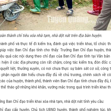
n thành chỉ tiêu xóa nhà tạm, nhà dột nát trên địa bàn huyện.
nh phố và thực tế đi kiểm tra, đánh giá việc triển khai, tổ chức t
 giúp việc Ban Chỉ đạo tỉnh cho thấy: Trưởng Ban Chỉ đạo huyện, th
hiệu quả các nội dung theo chỉ đạo của Ban Chỉ đạo tỉnh tại Văn bản
 hiện ở các địa phương còn rất chậm; công tác kiểm tra, đôn đốc 
uyết liệt, thường xuyên, có nơi chưa thực sự bám sát cơ sở; công 
 bộ phận người dân hiểu chưa đầy đủ về chủ trương, chính sách về c
cáo của huyện, thành phố, thành viên Ban Chỉ đạo tỉnh chưa đầy đủ, 
 thể tháo gỡ những khó khăn, vướng mắc trong quá trình triển khai t
ng Ban Chỉ đạo triển khai xóa nhà tạm, nhà dột nát tỉnh yêu cầu:
 Chỉ đạo cấp huyện, Chủ tịch UBND huyện, thành phố nghiêm túc, k