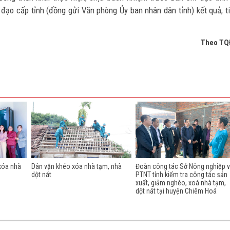
 đạo cấp tỉnh (đồng gửi Văn phòng Ủy ban nhân dân tỉnh) kết quả, t
Theo TQ
xóa nhà
Dân vận khéo xóa nhà tạm, nhà
Đoàn công tác Sở Nông nghiệp 
dột nát
PTNT tỉnh kiểm tra công tác sản
xuất, giảm nghèo, xoá nhà tạm,
dột nát tại huyện Chiêm Hoá