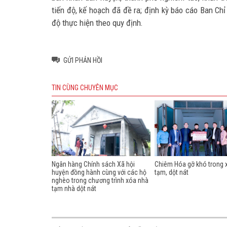
tiến độ, kế hoạch đã đề ra; định kỳ báo cáo Ban Chỉ
độ thực hiện theo quy định.
GỬI PHẢN HỒI
TIN CÙNG CHUYÊN MỤC
Ngân hàng Chính sách Xã hội
Chiêm Hóa gỡ khó trong 
huyện đồng hành cùng với các hộ
tạm, dột nát
nghèo trong chương trình xóa nhà
tạm nhà dột nát