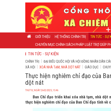
GIỚI THIỆU
HỆ THỐNG CHÍNH TRỊ
TIN TỨC - SỰ 
CHUYÊN MỤC CHÍNH SÁCH PHÁP LUẬT TRỢ GIÚP PH
TIN TỨC - SỰ KIỆN
CHÍNH TRỊ
ĐẠI BIỂU QUỐC HỘI VÀ HỘI ĐỒNG NHÂN DÂN CÁ
XÃ HỘI
XOÁ NHÀ TẠM, NHÀ DỘT NÁT
GIÁO DỤC
CHUY
Thực hiện nghiêm chỉ đạo của Ban
dột nát
THỨ TƯ, NGÀY 26-02-2025, 15:46
Ban Chỉ đạo triển khai xóa nhà tạm, nhà dột 
thực hiện nghiêm chỉ đạo của Ban Chỉ đạo tỉnh về 