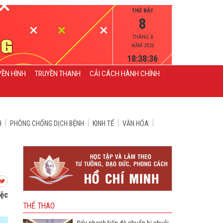
THỨ BẨY
8
THÁNG 8
NĂM 2026
18:38:37
YỀN HÌNH
TRUYỀN THANH
CẢI CÁCH HÀNH CHÍNH
H
PHÒNG CHỐNG DỊCH BỆNH
KINH TẾ
VĂN HÓA
iệc
THỂ THAO