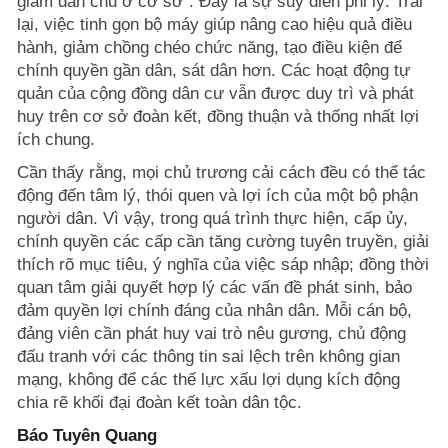
giảm dân chủ ở cơ sở”. Đây là sự suy diễn phi lý. Trái
lại, việc tinh gọn bộ máy giúp nâng cao hiệu quả điều
hành, giảm chồng chéo chức năng, tạo điều kiện để
chính quyền gần dân, sát dân hơn. Các hoạt động tự
quản của cộng đồng dân cư vẫn được duy trì và phát
huy trên cơ sở đoàn kết, đồng thuận và thống nhất lợi
ích chung.
Cần thấy rằng, mọi chủ trương cải cách đều có thể tác
động đến tâm lý, thói quen và lợi ích của một bộ phận
người dân. Vì vậy, trong quá trình thực hiện, cấp ủy,
chính quyền các cấp cần tăng cường tuyên truyền, giải
thích rõ mục tiêu, ý nghĩa của việc sáp nhập; đồng thời
quan tâm giải quyết hợp lý các vấn đề phát sinh, bảo
đảm quyền lợi chính đáng của nhân dân. Mỗi cán bộ,
đảng viên cần phát huy vai trò nêu gương, chủ động
đấu tranh với các thông tin sai lệch trên không gian
mạng, không để các thế lực xấu lợi dụng kích động
chia rẽ khối đại đoàn kết toàn dân tộc.
Báo Tuyên Quang