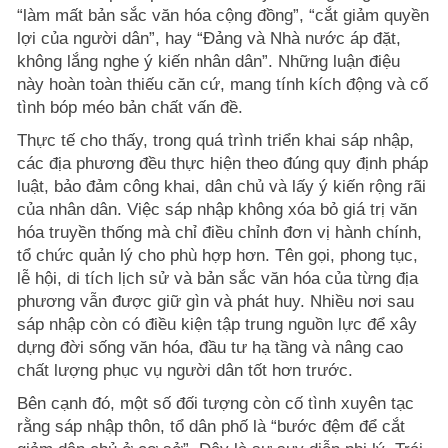
“làm mất bản sắc văn hóa cộng đồng”, “cắt giảm quyền
lợi của người dân”, hay “Đảng và Nhà nước áp đặt,
không lắng nghe ý kiến nhân dân”. Những luận điệu
này hoàn toàn thiếu căn cứ, mang tính kích động và cố
tình bóp méo bản chất vấn đề.
Thực tế cho thấy, trong quá trình triển khai sáp nhập,
các địa phương đều thực hiện theo đúng quy định pháp
luật, bảo đảm công khai, dân chủ và lấy ý kiến rộng rãi
của nhân dân. Việc sáp nhập không xóa bỏ giá trị văn
hóa truyền thống mà chỉ điều chỉnh đơn vị hành chính,
tổ chức quản lý cho phù hợp hơn. Tên gọi, phong tục,
lễ hội, di tích lịch sử và bản sắc văn hóa của từng địa
phương vẫn được giữ gìn và phát huy. Nhiều nơi sau
sáp nhập còn có điều kiện tập trung nguồn lực để xây
dựng đời sống văn hóa, đầu tư hạ tầng và nâng cao
chất lượng phục vụ người dân tốt hơn trước.
Bên cạnh đó, một số đối tượng còn cố tình xuyên tạc
rằng sáp nhập thôn, tổ dân phố là “bước đệm để cắt