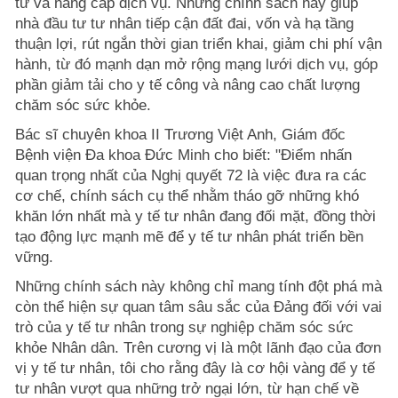
tư và nâng cấp dịch vụ. Những chính sách này giúp
nhà đầu tư tư nhân tiếp cận đất đai, vốn và hạ tầng
thuận lợi, rút ngắn thời gian triển khai, giảm chi phí vận
hành, từ đó mạnh dạn mở rộng mạng lưới dịch vụ, góp
phần giảm tải cho y tế công và nâng cao chất lượng
chăm sóc sức khỏe.
Bác sĩ chuyên khoa II Trương Việt Anh, Giám đốc
Bệnh viện Đa khoa Đức Minh cho biết: "Điểm nhấn
quan trọng nhất của Nghị quyết 72 là việc đưa ra các
cơ chế, chính sách cụ thể nhằm tháo gỡ những khó
khăn lớn nhất mà y tế tư nhân đang đối mặt, đồng thời
tạo động lực mạnh mẽ để y tế tư nhân phát triển bền
vững.
Những chính sách này không chỉ mang tính đột phá mà
còn thể hiện sự quan tâm sâu sắc của Đảng đối với vai
trò của y tế tư nhân trong sự nghiệp chăm sóc sức
khỏe Nhân dân. Trên cương vị là một lãnh đạo của đơn
vị y tế tư nhân, tôi cho rằng đây là cơ hội vàng để y tế
tư nhân vượt qua những trở ngại lớn, từ hạn chế về