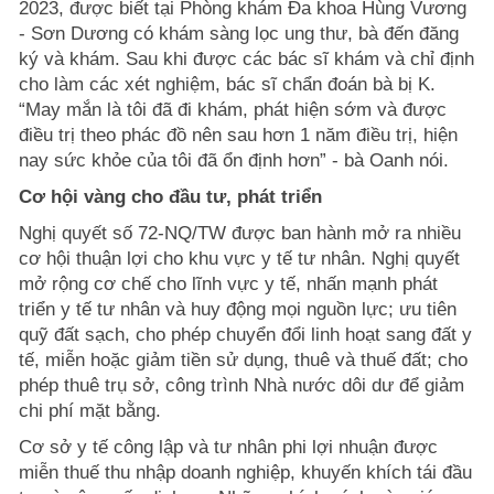
2023, được biết tại Phòng khám Đa khoa Hùng Vương
- Sơn Dương có khám sàng lọc ung thư, bà đến đăng
ký và khám. Sau khi được các bác sĩ khám và chỉ định
cho làm các xét nghiệm, bác sĩ chẩn đoán bà bị K.
“May mắn là tôi đã đi khám, phát hiện sớm và được
điều trị theo phác đồ nên sau hơn 1 năm điều trị, hiện
nay sức khỏe của tôi đã ổn định hơn” - bà Oanh nói.
Cơ hội vàng cho đầu tư, phát triển
Nghị quyết số 72-NQ/TW được ban hành mở ra nhiều
cơ hội thuận lợi cho khu vực y tế tư nhân. Nghị quyết
mở rộng cơ chế cho lĩnh vực y tế, nhấn mạnh phát
triển y tế tư nhân và huy động mọi nguồn lực; ưu tiên
quỹ đất sạch, cho phép chuyển đổi linh hoạt sang đất y
tế, miễn hoặc giảm tiền sử dụng, thuê và thuế đất; cho
phép thuê trụ sở, công trình Nhà nước dôi dư để giảm
chi phí mặt bằng.
Cơ sở y tế công lập và tư nhân phi lợi nhuận được
miễn thuế thu nhập doanh nghiệp, khuyến khích tái đầu