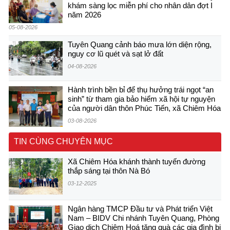
khám sàng lọc miễn phí cho nhân dân đợt I
năm 2026
05-08-2026
Tuyên Quang cảnh báo mưa lớn diện rộng,
nguy cơ lũ quét và sạt lở đất
04-08-2026
Hành trình bền bỉ để thụ hưởng trái ngọt “an
sinh” từ tham gia bảo hiểm xã hội tự nguyện
của người dân thôn Phúc Tiến, xã Chiêm Hóa
03-08-2026
TIN CÙNG CHUYÊN MỤC
Xã Chiêm Hóa khánh thành tuyến đường
thắp sáng tại thôn Nà Bó
03-12-2025
Ngân hàng TMCP Đầu tư và Phát triển Việt
Nam – BIDV Chi nhánh Tuyên Quang, Phòng
Giao dịch Chiêm Hoá tặng quà các gia đình bị