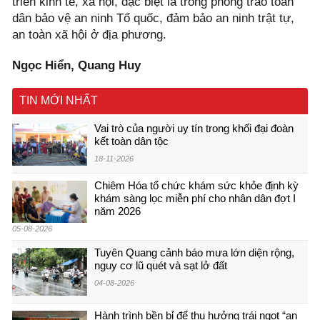
triển kinh tế, xã hội, đặc biệt là trong phong trào toàn
dân bảo vệ an ninh Tổ quốc, đảm bảo an ninh trật tự,
an toàn xã hội ở địa phương.
Ngọc Hiển, Quang Huy
TIN MỚI NHẤT
Vai trò của người uy tín trong khối đại đoàn
kết toàn dân tộc
18-11-2026
Chiêm Hóa tổ chức khám sức khỏe định kỳ
khám sàng lọc miễn phí cho nhân dân đợt I
năm 2026
05-08-2026
Tuyên Quang cảnh báo mưa lớn diện rộng,
nguy cơ lũ quét và sạt lở đất
04-08-2026
Hành trình bền bỉ để thụ hưởng trái ngọt “an