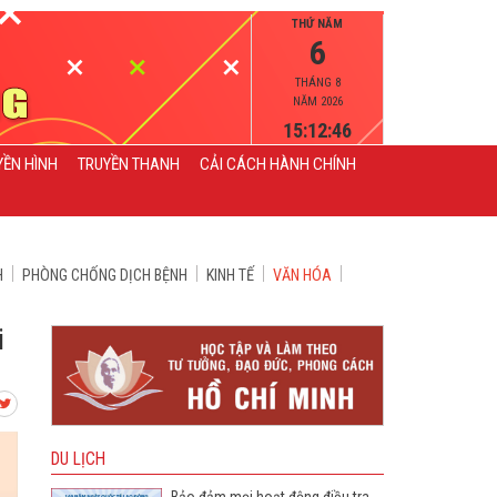
THỨ NĂM
6
THÁNG 8
NĂM 2026
15:12:47
YỀN HÌNH
TRUYỀN THANH
CẢI CÁCH HÀNH CHÍNH
H
PHÒNG CHỐNG DỊCH BỆNH
KINH TẾ
VĂN HÓA
i
DU LỊCH