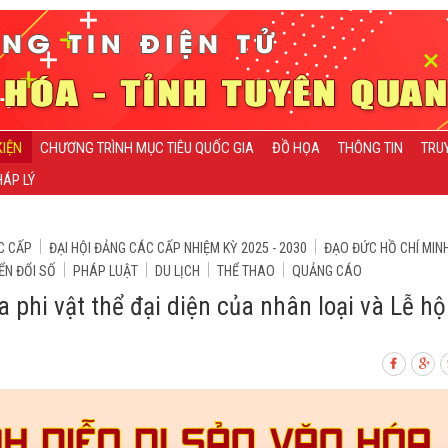
KIỆN
CHƯƠNG TRÌNH MỤC TIÊU QUỐC GIA
ĐỒ HỌA
THÔNG TIN
TRU
ÁP LÝ
C CẤP
ĐẠI HỘI ĐẢNG CÁC CẤP NHIỆM KỲ 2025 - 2030
ĐẠO ĐỨC HỒ CHÍ MIN
ỂN ĐỔI SỐ
PHÁP LUẬT
DU LỊCH
THỂ THAO
QUẢNG CÁO
a phi vật thể đại diện của nhân loại và Lễ hộ