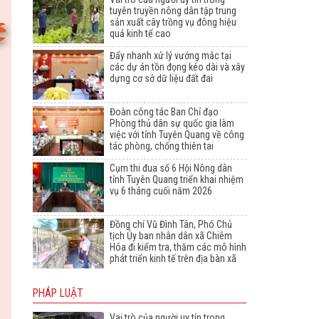
tuyên truyền nông dân tập trung
sản xuất cây trồng vụ đông hiệu
quả kinh tế cao
Đẩy nhanh xử lý vướng mắc tại
các dự án tồn đọng kéo dài và xây
dựng cơ sở dữ liệu đất đai
Đoàn công tác Ban Chỉ đạo
Phòng thủ dân sự quốc gia làm
việc với tỉnh Tuyên Quang về công
tác phòng, chống thiên tai
Cụm thi đua số 6 Hội Nông dân
tỉnh Tuyên Quang triển khai nhiệm
vụ 6 tháng cuối năm 2026
Đồng chí Vũ Đình Tân, Phó Chủ
tịch Ủy ban nhân dân xã Chiêm
Hóa đi kiểm tra, thăm các mô hình
phát triển kinh tế trên địa bàn xã
PHÁP LUẬT
Vai trò của người uy tín trong