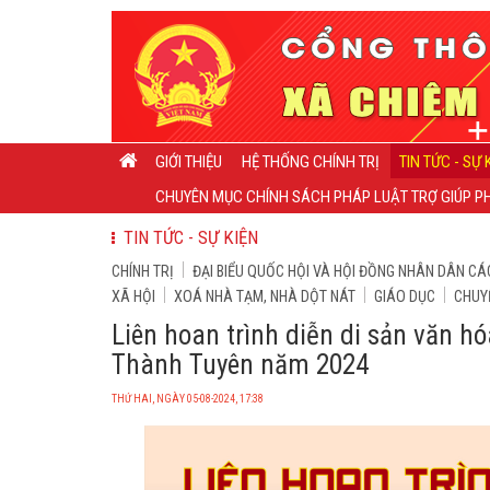
GIỚI THIỆU
HỆ THỐNG CHÍNH TRỊ
TIN TỨC - SỰ 
CHUYÊN MỤC CHÍNH SÁCH PHÁP LUẬT TRỢ GIÚP PH
TIN TỨC - SỰ KIỆN
CHÍNH TRỊ
ĐẠI BIỂU QUỐC HỘI VÀ HỘI ĐỒNG NHÂN DÂN CÁ
XÃ HỘI
XOÁ NHÀ TẠM, NHÀ DỘT NÁT
GIÁO DỤC
CHUY
Liên hoan trình diễn di sản văn hó
Thành Tuyên năm 2024
THỨ HAI, NGÀY 05-08-2024, 17:38