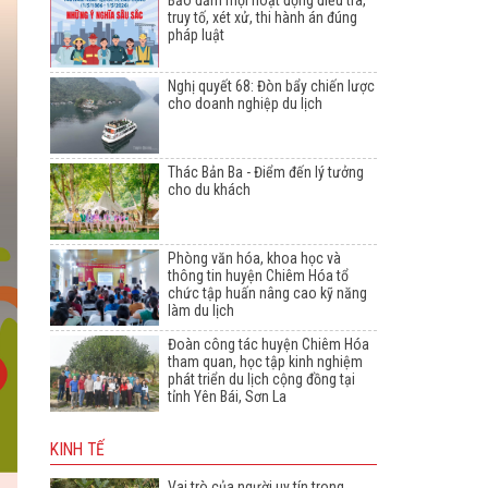
Bảo đảm mọi hoạt động điều tra,
truy tố, xét xử, thi hành án đúng
pháp luật
Nghị quyết 68: Đòn bẩy chiến lược
cho doanh nghiệp du lịch
Thác Bản Ba - Điểm đến lý tưởng
cho du khách
Phòng văn hóa, khoa học và
thông tin huyện Chiêm Hóa tổ
chức tập huấn nâng cao kỹ năng
làm du lịch
Đoàn công tác huyện Chiêm Hóa
tham quan, học tập kinh nghiệm
phát triển du lịch cộng đồng tại
tỉnh Yên Bái, Sơn La
KINH TẾ
Vai trò của người uy tín trong