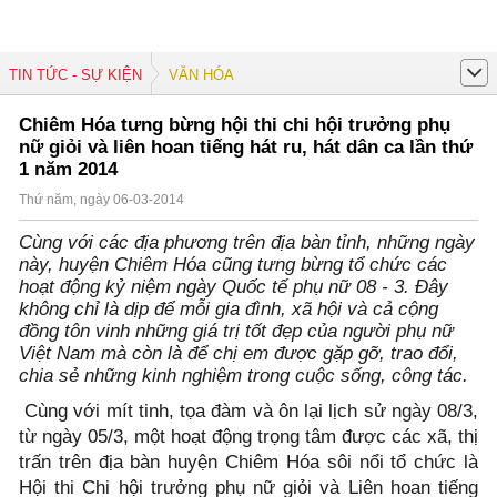
TIN TỨC - SỰ KIỆN
VĂN HÓA
Chiêm Hóa tưng bừng hội thi chi hội trưởng phụ
nữ giỏi và liên hoan tiếng hát ru, hát dân ca lần thứ
1 năm 2014
Thứ năm, ngày 06-03-2014
Cùng với các địa phương trên địa bàn tỉnh, những ngày
này, huyện Chiêm Hóa cũng tưng bừng tổ chức các
hoạt động kỷ niệm ngày Quốc tế phụ nữ 08 - 3. Đây
không chỉ là dịp để mỗi gia đình, xã hội và cả cộng
đồng tôn vinh những giá trị tốt đẹp của người phụ nữ
Việt Nam mà còn là để chị em được gặp gỡ, trao đổi,
chia sẻ những kinh nghiệm trong cuộc sống, công tác.
Cùng với mít tinh, tọa đàm và ôn lại lịch sử ngày 08/3,
từ ngày 05/3, một hoạt động trọng tâm được các xã, thị
trấn trên địa bàn huyện Chiêm Hóa sôi nổi tổ chức là
Hội thi Chi hội trưởng phụ nữ giỏi và Liên hoan tiếng