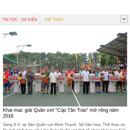
TIN TỨC - SỰ KIỆN
THỂ THAO
Khai mạc giải Quần vợt “Cúp Tân Trào” mở rộng năm
2016
Sáng 8-9, tại Sân Quần vợt Minh Thanh, Sở Văn hóa, Thể thao và
Du lịch phối hợp với Liên đoàn Quần vợt tỉnh tổ chức khai mạc Giải