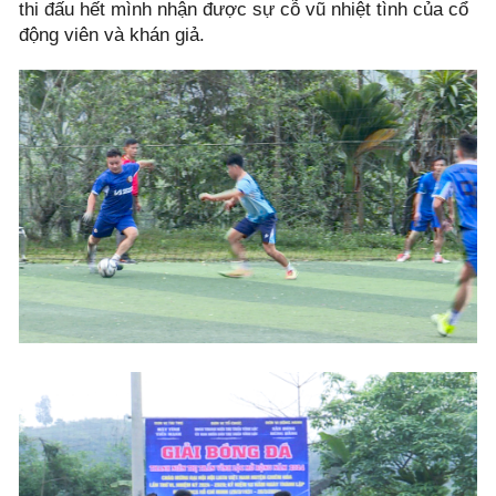
thi đấu hết mình nhận được sự cỗ vũ nhiệt tình của cổ
động viên và khán giả.