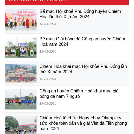
Bế mạc Hội khoẻ Phù Đổng huyện Chiêm
Hóa lần thứ XI, năm 2024
18-03-2024
Bế mạc Giải bóng đá Công an huyện Chiêm
Hoá năm 2024
18-03-2024
Chiêm Hóa khai mạc Hội khỏe Phù Đổng lần
thứ XI năm 2024
16-03-2024
Công an huyện Chiêm Hoá khai mạc giải
bóng đá nam 7 người
14-03-2024
Chiêm Hoá tổ chức Ngày chạy Olympic vì
sức khỏe toàn dân và giải Việt dã Tiền phong
năm 2024