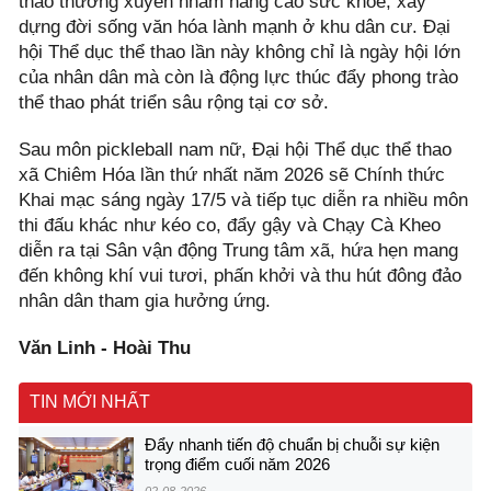
thao thường xuyên nhằm nâng cao sức khỏe, xây
dựng đời sống văn hóa lành mạnh ở khu dân cư. Đại
hội Thể dục thể thao lần này không chỉ là ngày hội lớn
của nhân dân mà còn là động lực thúc đẩy phong trào
thể thao phát triển sâu rộng tại cơ sở.
Sau môn pickleball nam nữ, Đại hội Thể dục thể thao
xã Chiêm Hóa lần thứ nhất năm 2026 sẽ Chính thức
Khai mạc sáng ngày 17/5 và tiếp tục diễn ra nhiều môn
thi đấu khác như kéo co, đẩy gậy và Chạy Cà Kheo
diễn ra tại Sân vận động Trung tâm xã, hứa hẹn mang
đến không khí vui tươi, phấn khởi và thu hút đông đảo
nhân dân tham gia hưởng ứng.
Văn Linh - Hoài Thu
TIN MỚI NHẤT
Đẩy nhanh tiến độ chuẩn bị chuỗi sự kiện
trọng điểm cuối năm 2026