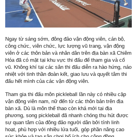
Ngay từ sáng sớm, đông đảo vận động viên, cán bộ,
công chức, viên chức, lực lượng vũ trang, vận động
viên ở các thôn bản và nhân dân trên địa bàn xã Chiêm
Hóa đã có mặt tại khu vực thi đấu để tham gia và cổ
vũ. Không khí tại các sân thi đấu diễn ra hào hứng, náo
nhiệt với tinh thần đoàn kết, giao lưu và quyết tâm thi
đấu hết mình của các vận động viên.
Tham gia thi đấu môn pickleball lần này có nhiều cặp
vận động viên nam, nữ đến từ các thôn bản trên địa
bàn xã. Dù là môn thể thao còn khá mới tại địa
phương, song pickleball đã nhanh chóng thu hút được
sự quan tâm của đông đảo người dân bởi tính linh
hoạt, phù hợp với nhiều lứa tuổi, góp phần nâng cao
sức khỏe và tạo sân chơi bổ ích cho cộng đồng.