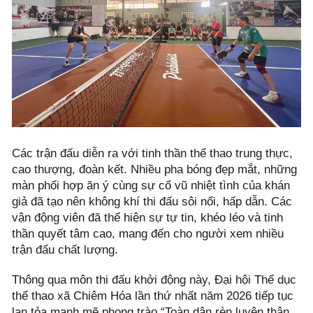
Các trận đấu diễn ra với tinh thần thể thao trung thực,
cao thượng, đoàn kết. Nhiều pha bóng đẹp mắt, những
màn phối hợp ăn ý cùng sự cổ vũ nhiệt tình của khán
giả đã tạo nên không khí thi đấu sôi nổi, hấp dẫn. Các
vận động viên đã thể hiện sự tự tin, khéo léo và tinh
thần quyết tâm cao, mang đến cho người xem nhiều
trận đấu chất lượng.
Thông qua môn thi đấu khởi động này, Đại hội Thể dục
thể thao xã Chiêm Hóa lần thứ nhất năm 2026 tiếp tục
lan tỏa mạnh mẽ phong trào “Toàn dân rèn luyện thân