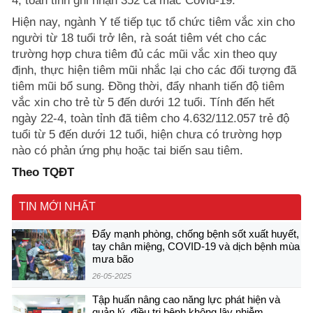
4, toàn tỉnh ghi nhận 352 ca mắc Covid-19.
Hiện nay, ngành Y tế tiếp tục tổ chức tiêm vắc xin cho
người từ 18 tuổi trở lên, rà soát tiêm vét cho các
trường hợp chưa tiêm đủ các mũi vắc xin theo quy
định, thực hiện tiêm mũi nhắc lại cho các đối tượng đã
tiêm mũi bổ sung. Đồng thời, đẩy nhanh tiến độ tiêm
vắc xin cho trẻ từ 5 đến dưới 12 tuổi. Tính đến hết
ngày 22-4, toàn tỉnh đã tiêm cho 4.632/112.057 trẻ độ
tuổi từ 5 đến dưới 12 tuổi, hiện chưa có trường hợp
nào có phản ứng phụ hoặc tai biến sau tiêm.
Theo TQĐT
TIN MỚI NHẤT
Đẩy mạnh phòng, chống bệnh sốt xuất huyết,
tay chân miệng, COVID-19 và dịch bệnh mùa
mưa bão
26-05-2025
Tập huấn nâng cao năng lực phát hiện và
quản lý, điều trị bệnh không lây nhiễm