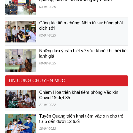
03-04-2025
Công tác tiêm chủng: Nhìn từ sự bùng phát
dịch sởi
02-04-2025
Những lưu ý cần biết về sức khoẻ khi thời tiết
lạnh giá
08-02-2025
TIN CÙNG CHUYÊN MỤC
Chiêm Hóa triển khai tiêm phòng Vắc xin
Covid 19 đợt 35
21-04-2022
Tuyên Quang triển khai tiêm vắc xin cho trẻ
từ 5 đến dưới 12 tuổi
18-04-2022