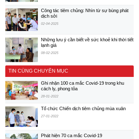
Công tác tiêm chủng: Nhìn từ sự bùng phát
dịch sởi
02-04-2025
Những lưu ý cần biết về sức khoẻ khi thời tiết
lạnh giá
08-02-2025
TIN CÙNG CHUYÊN MỤC
Ghi nhận 100 ca mắc Covid-19 trong khu
cách ly, phong tỏa
28-01-2022
Tổ chức Chiến dịch tiêm chủng mùa xuân
27-01-2022
Phát hiện 70 ca mắc Covid-19