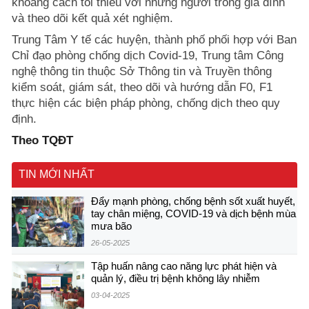
khoảng cách tối thiểu với những người trong gia đình
và theo dõi kết quả xét nghiệm.
Trung Tâm Y tế các huyện, thành phố phối hợp với Ban
Chỉ đạo phòng chống dịch Covid-19, Trung tâm Công
nghệ thông tin thuộc Sở Thông tin và Truyền thông
kiểm soát, giám sát, theo dõi và hướng dẫn F0, F1
thực hiện các biện pháp phòng, chống dịch theo quy
định.
Theo TQĐT
TIN MỚI NHẤT
Đẩy mạnh phòng, chống bệnh sốt xuất huyết,
tay chân miệng, COVID-19 và dịch bệnh mùa
mưa bão
26-05-2025
Tập huấn nâng cao năng lực phát hiện và
quản lý, điều trị bệnh không lây nhiễm
03-04-2025