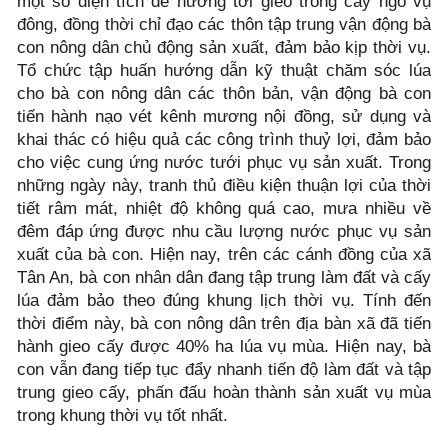
một số diện tích để hướng tới gieo trồng cây ngô vụ
đông, đồng thời chỉ đạo các thôn tập trung vận động bà
con nông dân chủ động sản xuất, đảm bảo kịp thời vụ.
Tổ chức tập huấn hướng dẫn kỹ thuật chăm sóc lúa
cho bà con nông dân các thôn bản, vận động bà con
tiến hành nạo vét kênh mương nội đồng, sử dụng và
khai thác có hiệu quả các công trình thuỷ lợi, đảm bảo
cho việc cung ứng nước tưới phục vụ sản xuất. Trong
những ngày này, tranh thủ điều kiện thuận lợi của thời
tiết râm mát, nhiệt độ không quá cao, mưa nhiều về
đêm đáp ứng được nhu cầu lượng nước phục vụ sản
xuất của bà con. Hiện nay, trên các cánh đồng của xã
Tân An, bà con nhân dân đang tập trung làm đất và cấy
lúa đảm bảo theo đúng khung lịch thời vụ. Tính đến
thời điểm này, bà con nông dân trên địa bàn xã đã tiến
hành gieo cấy được 40% ha lúa vụ mùa. Hiện nay, bà
con vẫn đang tiếp tục đẩy nhanh tiến độ làm đất và tập
trung gieo cấy, phấn đấu hoàn thành sản xuất vụ mùa
trong khung thời vụ tốt nhất.