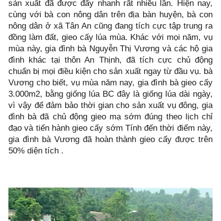
sản xuất đã được đẩy nhanh rất nhiều lần. Hiện nay,
cùng với bà con nông dân trên địa bàn huyện, bà con
nông dân ở xã Tân An cũng đang tích cực tập trung ra
đồng làm đất, gieo cấy lúa mùa. Khác với mọi năm, vụ
mùa này, gia đình bà Nguyễn Thị Vương và các hộ gia
đình khác tại thôn An Thịnh, đã tích cực chủ động
chuẩn bị mọi điều kiện cho sản xuất ngay từ đầu vụ. bà
Vương cho biết, vụ mùa năm nay, gia đình bà gieo cấy
3.000m2, bằng giống lúa BC đây là giống lúa dài ngày,
vì vậy để đảm bảo thời gian cho sản xuất vụ đông, gia
đình bà đã chủ động gieo mạ sớm đúng theo lịch chỉ
đạo và tiến hành gieo cấy sớm Tính đến thời điểm này,
gia đình bà Vương đã hoàn thành gieo cấy được trên
50% diện tích .