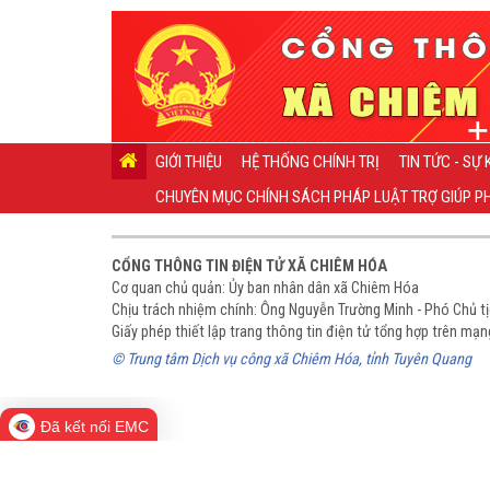
GIỚI THIỆU
HỆ THỐNG CHÍNH TRỊ
TIN TỨC - SỰ 
CHUYÊN MỤC CHÍNH SÁCH PHÁP LUẬT TRỢ GIÚP PH
CỔNG THÔNG TIN ĐIỆN TỬ XÃ CHIÊM HÓA
Cơ quan chủ quản: Ủy ban nhân dân xã Chiêm Hóa
Chịu trách nhiệm chính: Ông Nguyễn Trường Minh - Phó Chủ 
Giấy phép thiết lập trang thông tin điện tử tổng hợp trên m
© Trung tâm Dịch vụ công xã Chiêm Hóa, tỉnh Tuyên Quang
Đã kết nối EMC