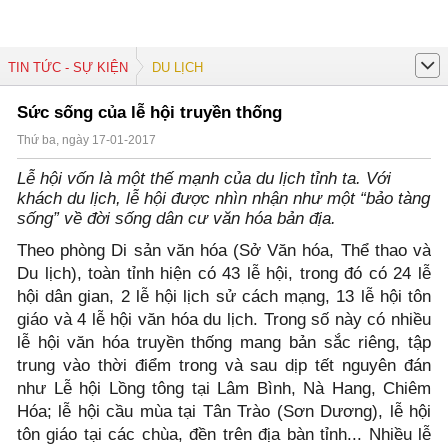
TIN TỨC - SỰ KIỆN
DU LỊCH
Sức sống của lễ hội truyền thống
Thứ ba, ngày 17-01-2017
Lễ hội vốn là một thế mạnh của du lịch tỉnh ta. Với
khách du lịch, lễ hội được nhìn nhận như một “bảo tàng
sống” về đời sống dân cư văn hóa bản địa.
Theo phòng Di sản văn hóa (Sở Văn hóa, Thể thao và
Du lịch), toàn tỉnh hiện có 43 lễ hội, trong đó có 24 lễ
hội dân gian, 2 lễ hội lịch sử cách mạng, 13 lễ hội tôn
giáo và 4 lễ hội văn hóa du lịch. Trong số này có nhiều
lễ hội văn hóa truyền thống mang bản sắc riêng, tập
trung vào thời điểm trong và sau dịp tết nguyên đán
như Lễ hội Lồng tông tại Lâm Bình, Nà Hang, Chiêm
Hóa; lễ hội cầu mùa tại Tân Trào (Sơn Dương), lễ hội
tôn giáo tại các chùa, đền trên địa bàn tỉnh... Nhiều lễ