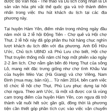
được Bộ Văn hóa - Thể thao và Du lịch công nhận là Di
sản văn hóa phi vật thể quốc gia và trở thành điểm
nhấn trong việc thu hút khách du lịch tại các địa
phương này.
Tại huyện Hàm Yên, điểm nhấn trong những ngày đầu
năm mới là 2 lễ hội Động Tiên - Chợ quê và Hội chợ
Thụt. 2 lễ hội này đã góp phần thu hút hàng chục nghìn
lượt khách du lịch đến với địa phương. Anh Đỗ Hữu
Ước, Chủ tịch UBND xã Phù Lưu cho biết, Hội chợ
Thụt truyền thống mỗi năm chỉ họp một phiên vào ngày
2-2 âm lịch. Chợ nằm gần bến đò Họng Thụt của sông
Lô, mang nét đặc trưng giống như chợ tình Khâu Vai
của huyện Mèo Vạc (Hà Giang) và chợ Viềng, Nam
Định (mua may, bán rủi)... Từ năm 2014, bên cạnh việc
tổ chức lễ hội chợ Thụt, Phù Lưu phục dựng lại hội
chọi ngựa. Theo anh Ước, là một xã được coi là vùng
cam trọng điểm của huyện Hàm Yên, con ngựa đã trở
thành vật nuôi hết sức gần gũi, đồng thời là phương
tiện cần thiết góp phần tích cực vào việc vận chuyển