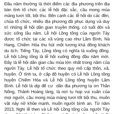
Đầu năm thường là thời điểm các địa phương trên địa
bàn tỉnh tổ chức các lễ hội đặc sắc, cầu mong mùa
màng tươi tốt, bội thu. Bên cạnh các lễ hội do các đền,
chùa tổ chức, nhiều địa phương đã phục dựng và duy
trì những lễ hội dân gian truyền thống, có tuổi đời và
sức sống lâu năm. Lễ hội Lồng tông của người Tày
được tổ chức tại các xã vùng cao như Lâm Bình, Nà
Hang, Chiêm Hóa thu hút một lượng khá đông khách
du lịch. Tiếng Tày, Lồng tông có nghĩa là xuống đồng.
Lễ hội Lồng tông là lễ hội xuống đồng đầu năm mới.
Đây là lễ hội dân gian cầu mùa lớn nhất trong năm của
người Tày. Lễ hội tổ chức theo quy mô cấp thôn, xã,
huyện. Ở tỉnh ta, ở cấp độ huyện có Lễ hội Lồng tông
huyện Chiêm Hóa và Lễ hội Lồng tông huyện Lâm
Bình. Lễ hội là dịp để cư dân địa phương tạ ơn Thần
Nông, Thành Hoàng làng, là nơi tụ họp vui xuân của
mọi người, cầu mong mùa màng tươi tốt bội thu, muôn
vật nảy nở khỏe mạnh, muôn người bình an. Từ năm
2013, Nghi lễ then và Lễ hội Lồng tông của người Tày