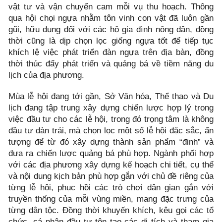
vật tư và vận chuyển cam mỗi vụ thu hoạch. Thông
qua hội chọi ngựa nhằm tôn vinh con vật đã luôn gần
gũi, hữu dụng đối với các hộ gia đình nông dân, đồng
thời cũng là dịp chọn lọc giống ngựa tốt để tiếp tục
khích lệ việc phát triển đàn ngựa trên địa bàn, đồng
thời thúc đẩy phát triển và quảng bá về tiềm năng du
lịch của địa phương.
Mùa lễ hội đang tới gần, Sở Văn hóa, Thể thao và Du
lịch đang tập trung xây dựng chiến lược hợp lý trong
việc đầu tư cho các lễ hội, trong đó trọng tâm là không
đầu tư dàn trải, mà chọn lọc một số lễ hội đặc sắc, ấn
tượng để từ đó xây dựng thành sản phẩm “đinh” và
đưa ra chiến lược quảng bá phù hợp. Ngành phối hợp
với các địa phương xây dựng kế hoạch chi tiết, cụ thể
và nội dung kịch bản phù hợp gắn với chủ đề riêng của
từng lễ hội, phục hồi các trò chơi dân gian gắn với
truyền thống của mỗi vùng miền, mang đặc trưng của
từng dân tộc. Đồng thời khuyến khích, kêu gọi các tổ
chức, cá nhân đầu tư tôn tạo các di tích và tham gia