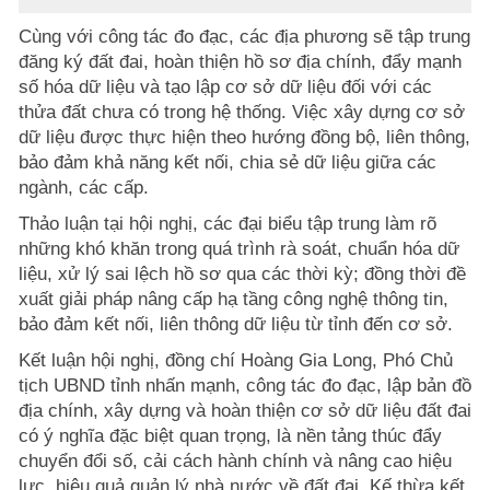
Cùng với công tác đo đạc, các địa phương sẽ tập trung
đăng ký đất đai, hoàn thiện hồ sơ địa chính, đẩy mạnh
số hóa dữ liệu và tạo lập cơ sở dữ liệu đối với các
thửa đất chưa có trong hệ thống. Việc xây dựng cơ sở
dữ liệu được thực hiện theo hướng đồng bộ, liên thông,
bảo đảm khả năng kết nối, chia sẻ dữ liệu giữa các
ngành, các cấp.
Thảo luận tại hội nghị, các đại biểu tập trung làm rõ
những khó khăn trong quá trình rà soát, chuẩn hóa dữ
liệu, xử lý sai lệch hồ sơ qua các thời kỳ; đồng thời đề
xuất giải pháp nâng cấp hạ tầng công nghệ thông tin,
bảo đảm kết nối, liên thông dữ liệu từ tỉnh đến cơ sở.
Kết luận hội nghị, đồng chí Hoàng Gia Long, Phó Chủ
tịch UBND tỉnh nhấn mạnh, công tác đo đạc, lập bản đồ
địa chính, xây dựng và hoàn thiện cơ sở dữ liệu đất đai
có ý nghĩa đặc biệt quan trọng, là nền tảng thúc đẩy
chuyển đổi số, cải cách hành chính và nâng cao hiệu
lực, hiệu quả quản lý nhà nước về đất đai. Kế thừa kết