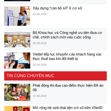
Xây dựng “cán bộ số” ở cơ sở
03-08-2026
Bộ Khoa học và Công nghệ ưu tiên đưa cơ
chế, chính sách mới vào cuộc sống
02-08-2026
Viettel tiếp tục khuyến cáo khách hàng xác
thực thuê bao khi đổi thiết bị
02-08-2026
TIN CÙNG CHUYÊN MỤC
Phát động thi đua cao điểm thực hiện Đề án
06
10-06-2026
Mở rộng hệ sinh thái tiện ích số trên VNeID