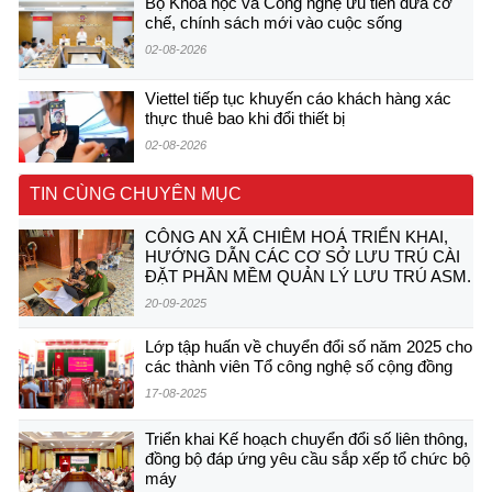
Bộ Khoa học và Công nghệ ưu tiên đưa cơ
chế, chính sách mới vào cuộc sống
02-08-2026
Viettel tiếp tục khuyến cáo khách hàng xác
thực thuê bao khi đổi thiết bị
02-08-2026
TIN CÙNG CHUYÊN MỤC
CÔNG AN XÃ CHIÊM HOÁ TRIỂN KHAI,
HƯỚNG DẪN CÁC CƠ SỞ LƯU TRÚ CÀI
ĐẶT PHẦN MỀM QUẢN LÝ LƯU TRÚ ASM.
20-09-2025
Lớp tập huấn về chuyển đổi số năm 2025 cho
các thành viên Tổ công nghệ số cộng đồng
17-08-2025
Triển khai Kế hoạch chuyển đổi số liên thông,
đồng bộ đáp ứng yêu cầu sắp xếp tổ chức bộ
máy