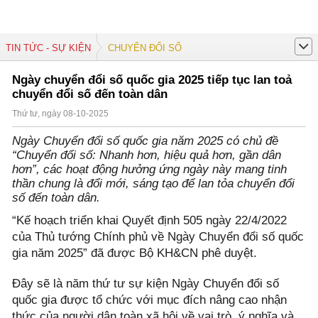
TIN TỨC - SỰ KIỆN
CHUYỂN ĐỔI SỐ
Ngày chuyển đổi số quốc gia 2025 tiếp tục lan toả
chuyển đổi số đến toàn dân
Thứ tư, ngày 08-10-2025
Ngày Chuyển đổi số quốc gia năm 2025 có chủ đề
“Chuyển đổi số: Nhanh hơn, hiệu quả hơn, gần dân
hơn”, các hoạt động hưởng ứng ngày này mang tinh
thần chung là đổi mới, sáng tạo để lan tỏa chuyển đổi
số đến toàn dân.
“Kế hoạch triển khai Quyết định 505 ngày 22/4/2022
của Thủ tướng Chính phủ về Ngày Chuyển đổi số quốc
gia năm 2025” đã được Bộ KH&CN phê duyệt.
Đây sẽ là năm thứ tư sự kiện Ngày Chuyển đổi số
quốc gia được tổ chức với mục đích nâng cao nhận
thức của người dân toàn xã hội về vai trò, ý nghĩa và