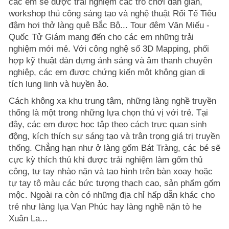
các em sẽ được trải nghiệm các trò chơi dân gian,
workshop thủ công sáng tạo và nghệ thuật Rối Tế Tiêu
đậm hơi thở làng quê Bắc Bộ... Tour đêm Văn Miếu -
Quốc Tử Giám mang đến cho các em những trải
nghiệm mới mẻ. Với công nghệ số 3D Mapping, phối
hợp kỹ thuật dàn dựng ánh sáng và âm thanh chuyên
nghiệp, các em được chứng kiến một không gian di
tích lung linh và huyền ảo.
Cách không xa khu trung tâm, những làng nghề truyền
thống là một trong những lựa chọn thú vị với trẻ. Tại
đây, các em được học tập theo cách trực quan sinh
động, kích thích sự sáng tạo và trân trọng giá trị truyền
thống. Chẳng hạn như ở làng gốm Bát Tràng, các bé sẽ
cực kỳ thích thú khi được trải nghiệm làm gốm thủ
công, tự tay nhào nặn và tạo hình trên bàn xoay hoặc
tự tay tô màu các bức tượng thạch cao, sản phẩm gốm
mộc. Ngoài ra còn có những địa chỉ hấp dẫn khác cho
trẻ như làng lụa Vạn Phúc hay làng nghề nặn tò he
Xuân La...