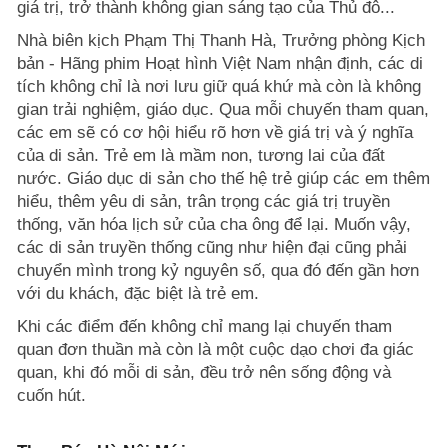
giá trị, trở thành không gian sáng tạo của Thủ đô...
Nhà biên kịch Phạm Thị Thanh Hà, Trưởng phòng Kịch
bản - Hãng phim Hoạt hình Việt Nam nhận định, các di
tích không chỉ là nơi lưu giữ quá khứ mà còn là không
gian trải nghiệm, giáo dục. Qua mỗi chuyến tham quan,
các em sẽ có cơ hội hiểu rõ hơn về giá trị và ý nghĩa
của di sản. Trẻ em là mầm non, tương lai của đất
nước. Giáo dục di sản cho thế hệ trẻ giúp các em thêm
hiểu, thêm yêu di sản, trân trọng các giá trị truyền
thống, văn hóa lịch sử của cha ông để lại. Muốn vậy,
các di sản truyền thống cũng như hiện đại cũng phải
chuyển mình trong kỷ nguyên số, qua đó đến gần hơn
với du khách, đặc biệt là trẻ em.
Khi các điểm đến không chỉ mang lại chuyến tham
quan đơn thuần mà còn là một cuộc dạo chơi đa giác
quan, khi đó mỗi di sản, đều trở nên sống động và
cuốn hút.