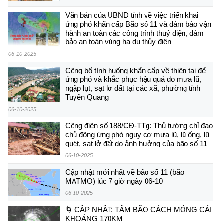
Văn bản của UBND tỉnh về việc triển khai
ứng phó khẩn cấp Bão số 11 và đảm bảo vận
hành an toàn các công trình thuỷ điện, đảm
bảo an toàn vùng hạ du thủy điện
06-10-2025
Công bố tình huống khẩn cấp về thiên tai để
ứng phó và khắc phục hậu quả do mưa lũ,
ngập lụt, sạt lở đất tại các xã, phường tỉnh
Tuyên Quang
06-10-2025
Công điện số 188/CĐ-TTg: Thủ tướng chỉ đạo
chủ động ứng phó nguy cơ mưa lũ, lũ ống, lũ
quét, sạt lở đất do ảnh hưởng của bão số 11
06-10-2025
Cập nhật mới nhất về bão số 11 (bão
MATMO) lúc 7 giờ ngày 06-10
06-10-2025
🌀 CẬP NHẬT: TÂM BÃO CÁCH MÓNG CÁI
KHOẢNG 170KM