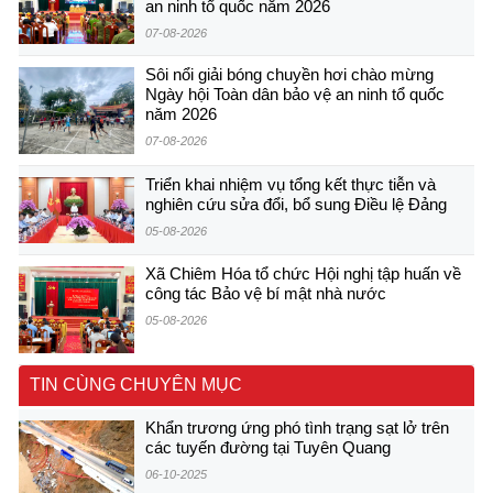
an ninh tổ quốc năm 2026
07-08-2026
Sôi nổi giải bóng chuyền hơi chào mừng
Ngày hội Toàn dân bảo vệ an ninh tổ quốc
năm 2026
07-08-2026
Triển khai nhiệm vụ tổng kết thực tiễn và
nghiên cứu sửa đổi, bổ sung Điều lệ Đảng
05-08-2026
Xã Chiêm Hóa tổ chức Hội nghị tập huấn về
công tác Bảo vệ bí mật nhà nước
05-08-2026
TIN CÙNG CHUYÊN MỤC
Khẩn trương ứng phó tình trạng sạt lở trên
các tuyến đường tại Tuyên Quang
06-10-2025