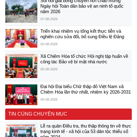
Sôi nổi giải bóng chuyền hơi chào mừng
Ngày hội Toàn dân bảo vệ an ninh tổ quốc
năm 2026
07-08-2026
Triển khai nhiệm vụ tổng kết thực tiễn và
nghiên cứu sửa đổi, bổ sung Điều lệ Đảng
05-08-2026
Xã Chiêm Hóa tổ chức Hội nghị tập huấn về
công tác Bảo vệ bí mật nhà nước
05-08-2026
Đại hội Đại biểu Chữ thập đỏ Việt Nam xã
Chiêm Hóa lần thứ nhất, nhiệm kỳ 2026-2031
05-08-2026
TIN CÙNG CHUYÊN MỤC
Lễ ra quân Điều tra, thu thập thông tin về thực
trạng kinh tế - xã hội của 53 dân tộc thiểu số
năm 2024