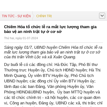
TIN TỨC - SỰ KIỆN
CHÍNH TRỊ
Chiêm Hóa tổ chức lễ ra mắt lực lượng tham gia
bảo vệ an ninh trật tự ở cơ sở
Thứ hai, ngày 01-07-2024
Sáng ngày 01/7, UBND huyện Chiêm Hóa tổ chức lễ ra
mắt lực lượng tham gia bảo vệ an ninh trật tự ở cơ sở
của thị trấn Vĩnh Lộc và xã Xuân Quang.
Dự buổi lễ có các đồng chí: Hà Đức Tập, Phó Bí thư
Thường trực Huyện ủy, Chủ tịch HĐND huyện; Hà Thị
Minh Quang, Ủy viên BTV Huyện ủy, Phó Chủ tịch
UBND huyện; các đồng chí Ủy viên BTV Huyện ủy;
lãnh đạo các ban Đảng, Văn phòng Huyện ủy, Văn
Phòng HĐND&UBND huyện, Ủy ban MTTQ huyện và
các tổ chức chính trị - xã hội huyện, các cơ quan đơn
vị, Công an huyện, Đảng ủy, UBND các xã, thị trấn; chỉ