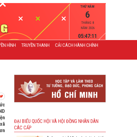
THỨ NĂM
6
THÁNG 8
NĂM 2026
05:47:12
YỀN HÌNH
TRUYỀN THANH
CẢI CÁCH HÀNH CHÍNH
Đức
BND
iện
ĐẠI BIỂU QUỐC HỘI VÀ HỘI ĐỒNG NHÂN DÂN
 xã
CÁC CẤP
đơn