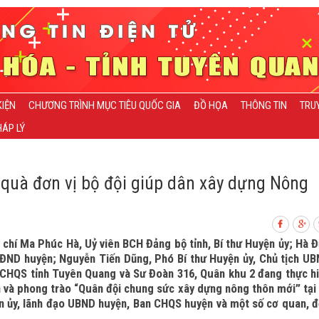
KIỆN
CHƯƠNG TRÌNH MỤC TIÊU QUỐC GIA
ĐỒ HỌA
THÔNG TIN
TRU
ÁP LÝ
 quà đơn vị bộ đội giúp dân xây dựng Nông
chí Ma Phúc Hà, Uỷ viên BCH Đảng bộ tỉnh, Bí thư Huyện ủy; Hà 
HĐND huyện; Nguyễn Tiến Dũng, Phó Bí thư Huyện ủy, Chủ tịch U
ộ CHQS tỉnh Tuyên Quang và Sư Đoàn 316, Quân khu 2 đang thực h
 và phong trào “Quân đội chung sức xây dựng nông thôn mới” tại
ện ủy, lãnh đạo UBND huyện, Ban CHQS huyện và một số cơ quan, 