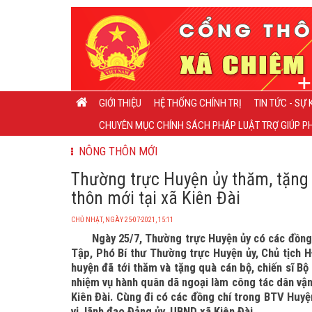
GIỚI THIỆU
HỆ THỐNG CHÍNH TRỊ
TIN TỨC - SỰ 
CHUYÊN MỤC CHÍNH SÁCH PHÁP LUẬT TRỢ GIÚP PH
NÔNG THÔN MỚI
Thường trực Huyện ủy thăm, tặng
thôn mới tại xã Kiên Đài
CHỦ NHẬT, NGÀY 25-07-2021, 15:11
Ngày 25/7, Thường trực Huyện ủy có các đồng 
Tập, Phó Bí thư Thường trực Huyện ủy, Chủ tịch 
huyện đã tới thăm và tặng quà cán bộ, chiến sĩ B
nhiệm vụ hành quân dã ngoại làm công tác dân vận
Kiên Đài. Cùng đi có các đồng chí trong BTV Huy
vị, lãnh đạo Đảng ủy, UBND xã Kiên Đài.