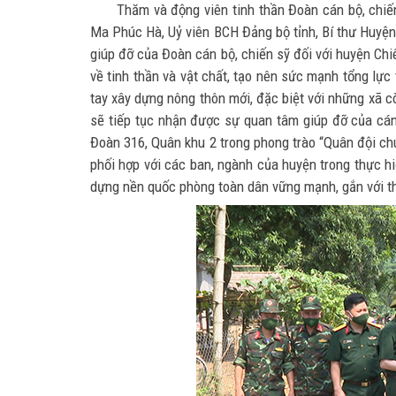
Thăm và động viên tinh thần Đoàn cán bộ, chi
Ma Phúc Hà, Uỷ viên BCH Đảng bộ tỉnh, Bí thư Huyệ
giúp đỡ của Đoàn cán bộ, chiến sỹ đối với huyện Chi
về tinh thần và vật chất, tạo nên sức mạnh tổng lực
tay xây dựng nông thôn mới, đặc biệt với những xã cò
sẽ tiếp tục nhận được sự quan tâm giúp đỡ của cán
Đoàn 316, Quân khu 2 trong phong trào “Quân đội ch
phối hợp với các ban, ngành của huyện trong thực h
dựng nền quốc phòng toàn dân vững mạnh, gắn với th