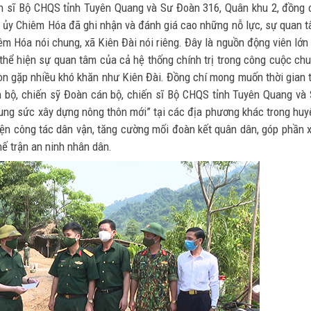
ến sĩ Bộ CHQS tỉnh Tuyên Quang và Sư Đoàn 316, Quân khu 2, đồng 
n ủy Chiêm Hóa đã ghi nhận và đánh giá cao những nỗ lực, sự quan 
êm Hóa nói chung, xã Kiên Đài nói riêng. Đây là nguồn động viên lớn
 thể hiện sự quan tâm của cả hệ thống chính trị trong công cuộc ch
n gặp nhiều khó khăn như Kiên Đài. Đồng chí mong muốn thời gian tơ
 bộ, chiến sỹ Đoàn cán bộ, chiến sĩ Bộ CHQS tỉnh Tuyên Quang và
ung sức xây dựng nông thôn mới” tại các địa phương khác trong huy
iện công tác dân vận, tăng cường mối đoàn kết quân dân, góp phần 
ế trận an ninh nhân dân.