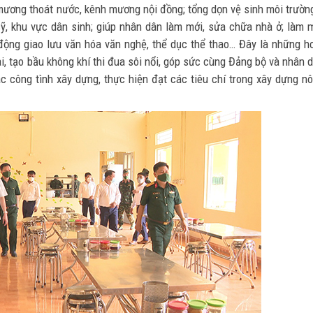
 mương thoát nước, kênh mương nội đồng; tổng dọn vệ sinh môi trườn
sỹ, khu vực dân sinh; giúp nhân dân làm mới, sửa chữa nhà ở; làm 
 động giao lưu văn hóa văn nghệ, thể dục thể thao… Đây là những h
ài, tạo bầu không khí thi đua sôi nổi, góp sức cùng Đảng bộ và nhân 
c công tình xây dựng, thực hiện đạt các tiêu chí trong xây dựng n