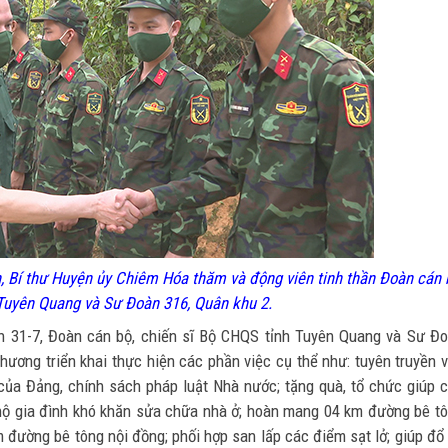
, Bí thư Huyện ủy Chiêm Hóa thăm và động viên tinh thần
Đoàn c
án 
Tuyên Quang và Sư Đoàn 316, Quân khu 2.
n 31-7, Đoàn cán bộ, chiến sĩ Bộ CHQS tỉnh Tuyên Quang và Sư Đ
hương triển khai thực hiện các phần việc cụ thể như: tuyên truyền 
 của Đảng, chính sách pháp luật Nhà nước; tặng quà, tổ chức giúp 
 hộ gia đình khó khăn sửa chữa nhà ở; hoàn mang 04 km đường bê t
đường bê tông nội đồng; phối hợp san lấp các điểm sạt lở; giúp đổ