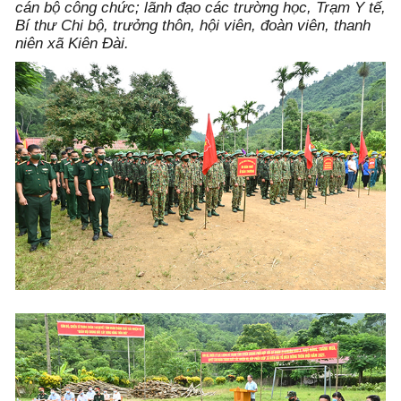
cán bộ công chức; lãnh đạo các trường học, Trạm Y tế,
Bí thư Chi bộ, trưởng thôn, hội viên, đoàn viên, thanh
niên xã Kiên Đài.