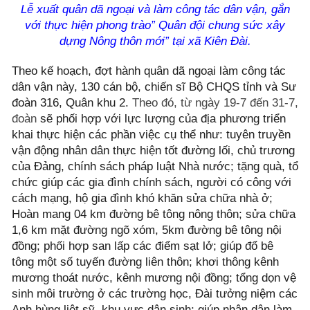
Lễ xuất quân dã ngoại và làm công tác dân vận, gắn
với thực hiện phong trào” Quân đội chung sức xây
dựng Nông thôn mới” tại xã Kiên Đài.
Theo kế hoạch, đợt hành quân dã ngoại làm công tác
dân vận này, 130 cán bộ, chiến sĩ Bộ CHQS tỉnh và Sư
đoàn 316, Quân khu 2.
Theo đó, từ ngày 19-7 đến 31-7,
đoàn
sẽ phối hợp với lực lượng của địa phương triển
khai thực hiện các phần việc cụ thể như: tuyên truyền
vận động nhân dân thực hiện tốt đường lối, chủ trương
của Đảng, chính sách pháp luật Nhà nước; tặng quà, tổ
chức giúp các gia đình chính sách, người có công với
cách mạng, hộ gia đình khó khăn sửa chữa nhà ở;
Hoàn mang 04 km đường bê tông nông thôn; sửa chữa
1,6 km mặt đường ngõ xóm, 5km đường bê tông nội
đồng; phối hợp san lấp các điểm sạt lở; giúp đổ bê
tông một số tuyến đường liên thôn; khơi thông kênh
mương thoát nước, kênh mương nội đồng; tổng dọn vệ
sinh môi trường ở các trường học, Đài tưởng niệm các
Anh hùng liệt sỹ, khu vực dân sinh; giúp nhân dân làm