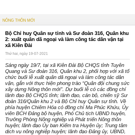
NÔNG THÔN MỚI
Bộ Chỉ huy Quân sự tỉnh và Sư đoàn 316, Quân khu
2: xuất quân dã ngoại và làm công tác dân vận tại
xã Kiên Đài
Thứ hai, ngày 19-07-2021
Sáng ngày 19/7, tại xã Kiên Đài Bộ CHQS tỉnh Tuyên
Quang và Sư đoàn 316, Quân khu 2, phối hợp với xã tổ
chức buổi lễ xuất quân dã ngoại và làm công tác dân
vận, gắn với thực hiện phong trào “Quân đội chung sức
xây dựng Nông thôn mới”. Dự buổi lễ có các đồng chí
lãnh đạo Bộ CHQS tỉnh; lãnh đạo, cán bộ, chiến sỹ Sư
đoàn 316/Quân khu 2 và Bộ Chỉ huy Quân sự tỉnh. Về
phía huyện Chiêm Hóa có đồng chí Ma Phúc Khứu, Ủy
viên BCH Đảng bộ huyện, Phó Chủ tịch UBND huyện,
Trưởng Phòng Nông nghiệp và Phát triển Nông thôn
huyện; lãnh đạo Ủy ban Kiểm tra Huyện ủy; Trung tâm
dịch vụ nông nghiệp huyện; lãnh đạo Đảng ủy, UBND,