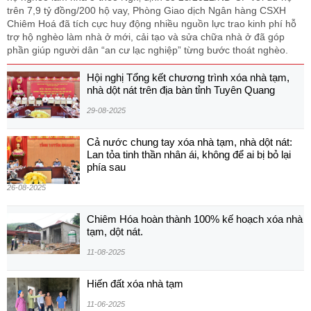
trên 7,9 tỷ đồng/200 hộ vay, Phòng Giao dịch Ngân hàng CSXH
Chiêm Hoá đã tích cực huy động nhiều nguồn lực trao kinh phí hỗ
trợ hộ nghèo làm nhà ở mới, cải tạo và sửa chữa nhà ở đã góp
phần giúp người dân “an cư lạc nghiệp” từng bước thoát nghèo.
Hội nghị Tổng kết chương trình xóa nhà tạm,
nhà dột nát trên địa bàn tỉnh Tuyên Quang
29-08-2025
Cả nước chung tay xóa nhà tạm, nhà dột nát:
Lan tỏa tinh thần nhân ái, không để ai bị bỏ lại
phía sau
26-08-2025
Chiêm Hóa hoàn thành 100% kế hoạch xóa nhà
tạm, dột nát.
11-08-2025
Hiến đất xóa nhà tạm
11-06-2025