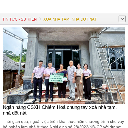
TIN TỨC - SỰ KIỆN
XOÁ NHÀ TẠM, NHÀ DỘT NÁT
Ngân hàng CSXH Chiêm Hoá chung tay xoá nhà tạm,
nhà dột nát
Thời gian qua, ngoài việc triển khai thực hiện chương trình cho vay
hộ nghèo làm nhà ở theo Nghị định số 28/2022/NĐ-CP với dư nợ