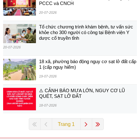
PCCC và CNCH
20-07-2026
Tổ chức chương trình khám bệnh, tư vấn sức
khỏe cho 300 người có công tại Bệnh viện Y
dược cổ truyền tỉnh
20-07-2026
18 xã, phường báo động nguy cơ sạt lở đất cấp
1 (cấp nguy hiểm)
19-07-2026
⚠️ CẢNH BÁO MƯA LỚN, NGUY CƠ LŨ
QUÉT, SẠT LỞ ĐẤT
18-07-2026
Trang 1