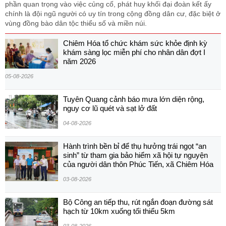
phần quan trọng vào việc củng cố, phát huy khối đại đoàn kết ấy
chính là đội ngũ người có uy tín trong cộng đồng dân cư, đặc biệt ở
vùng đồng bào dân tộc thiểu số và miền núi.
Chiêm Hóa tổ chức khám sức khỏe định kỳ
khám sàng lọc miễn phí cho nhân dân đợt I
năm 2026
05-08-2026
Tuyên Quang cảnh báo mưa lớn diện rộng,
nguy cơ lũ quét và sạt lở đất
04-08-2026
Hành trình bền bỉ để thụ hưởng trái ngọt “an
sinh” từ tham gia bảo hiểm xã hội tự nguyện
của người dân thôn Phúc Tiến, xã Chiêm Hóa
03-08-2026
Bộ Công an tiếp thu, rút ngắn đoạn đường sát
hạch từ 10km xuống tối thiểu 5km
03-08-2026