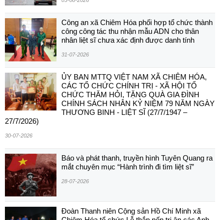
Công an xã Chiêm Hóa phối hợp tổ chức thành
công công tác thu nhận mẫu ADN cho thân
nhân liệt sĩ chưa xác định được danh tính
31-07-2026
ỦY BAN MTTQ VIỆT NAM XÃ CHIÊM HÓA,
CÁC TỔ CHỨC CHÍNH TRỊ - XÃ HỘI TỔ
CHỨC THĂM HỎI, TẶNG QUÀ GIA ĐÌNH
CHÍNH SÁCH NHÂN KỶ NIỆM 79 NĂM NGÀY
THƯƠNG BINH - LIỆT SĨ (27/7/1947 –
27/7/2026)
30-07-2026
Báo và phát thanh, truyền hình Tuyên Quang ra
mắt chuyên mục “Hành trình đi tìm liệt sĩ”
28-07-2026
Đoàn Thanh niên Cộng sản Hồ Chí Minh xã
Chiêm Hóa tổ chức Lễ thắp nến tri ân các Anh