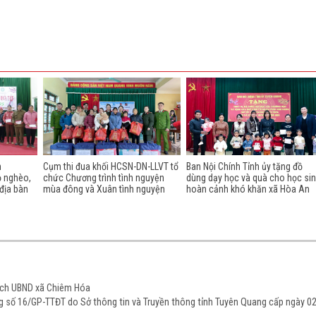
n
Cụm thi đua khối HCSN-DN-LLVT tổ
Ban Nội Chính Tỉnh ủy tặng đồ
ộ nghèo,
chức Chương trình tình nguyện
dùng dạy học và quà cho học si
địa bàn
mùa đông và Xuân tình nguyện
hoàn cảnh khó khăn xã Hòa An
tịch UBND xã Chiêm Hóa
ạng số 16/GP-TTĐT do Sở thông tin và Truyền thông tỉnh Tuyên Quang cấp ngày 