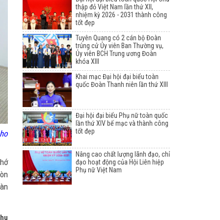
thập đỏ Việt Nam lần thứ XII,
nhiệm kỳ 2026 - 2031 thành công
tốt đẹp
Tuyên Quang có 2 cán bộ Đoàn
trúng cử Ủy viên Ban Thường vụ,
Ủy viên BCH Trung ương Đoàn
khóa XIII
Khai mạc Đại hội đại biểu toàn
quốc Đoàn Thanh niên lần thứ XIII
Đại hội đại biểu Phụ nữ toàn quốc
lần thứ XIV bế mạc và thành công
tốt đẹp
cho
Nâng cao chất lượng lãnh đạo, chỉ
nhớ
đạo hoạt động của Hội Liên hiệp
Phụ nữ Việt Nam
còn
oàn
Thu