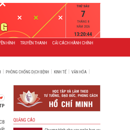
THỨ SÁU
7
THÁNG 8
NĂM 2026
13:20:46
YỀN HÌNH
TRUYỀN THANH
CẢI CÁCH HÀNH CHÍNH
H
PHÒNG CHỐNG DỊCH BỆNH
KINH TẾ
VĂN HÓA
 TP
QUẢNG CÁO
CCB
uất