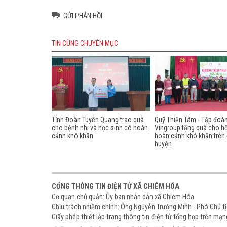
GỬI PHẢN HỒI
TIN CÙNG CHUYÊN MỤC
Tỉnh Đoàn Tuyên Quang trao quà
Quỹ Thiện Tâm - Tập đoà
cho bệnh nhi và học sinh có hoàn
Vingroup tặng quà cho h
cảnh khó khăn
hoàn cảnh khó khăn trên 
huyện
CỔNG THÔNG TIN ĐIỆN TỬ XÃ CHIÊM HÓA
Cơ quan chủ quản: Ủy ban nhân dân xã Chiêm Hóa
Chịu trách nhiệm chính: Ông Nguyễn Trường Minh - Phó Chủ 
Giấy phép thiết lập trang thông tin điện tử tổng hợp trên m