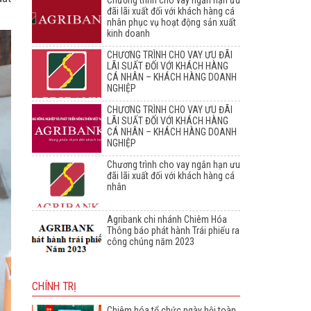
Chương trình cho vay ngắn hạn ưu
đãi lãi xuất đối với khách hàng cá
nhân phục vụ hoạt động sản xuất
kinh doanh
CHƯƠNG TRÌNH CHO VAY ƯU ĐÃI
LÃI SUẤT ĐỐI VỚI KHÁCH HÀNG
CÁ NHÂN – KHÁCH HÀNG DOANH
NGHIỆP
CHƯƠNG TRÌNH CHO VAY ƯU ĐÃI
LÃI SUẤT ĐỐI VỚI KHÁCH HÀNG
CÁ NHÂN – KHÁCH HÀNG DOANH
NGHIỆP
Chương trình cho vay ngắn hạn ưu
đãi lãi xuất đối với khách hàng cá
nhân
Agribank chi nhánh Chiêm Hóa
Thông báo phát hành Trái phiếu ra
công chúng năm 2023
CHÍNH TRỊ
Chiêm hóa tổ chức ngày hội toàn