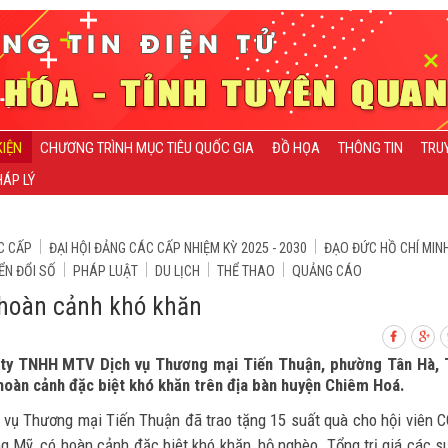
KIỆN
CHƯƠNG TRÌNH MỤC TIÊU QUỐC GIA
ĐỒ HỌA
THÔNG TIN
TRU
ÁP LÝ
C CẤP
ĐẠI HỘI ĐẢNG CÁC CẤP NHIỆM KỲ 2025 - 2030
ĐẠO ĐỨC HỒ CHÍ MIN
ỂN ĐỔI SỐ
PHÁP LUẬT
DU LỊCH
THỂ THAO
QUẢNG CÁO
 hoàn cảnh khó khăn
g ty TNHH MTV Dịch vụ Thương mại Tiến Thuận, phường Tân Hà,
hoàn cảnh đặc biệt khó khăn trên địa bàn huyện Chiêm Hoá.
 vụ Thương mại Tiến Thuận đã trao tặng 15 suất quà cho hội viên 
 Mỹ, có hoàn cảnh đặc biệt khó khăn, hộ nghèo. Tổng trị giá các s