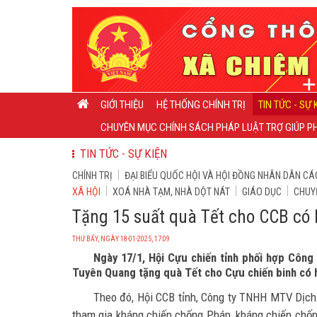
GIỚI THIỆU
HỆ THỐNG CHÍNH TRỊ
TIN TỨC - SỰ 
CHUYÊN MỤC CHÍNH SÁCH PHÁP LUẬT TRỢ GIÚP PH
TIN TỨC - SỰ KIỆN
CHÍNH TRỊ
ĐẠI BIỂU QUỐC HỘI VÀ HỘI ĐỒNG NHÂN DÂN CÁ
XÃ HỘI
XOÁ NHÀ TẠM, NHÀ DỘT NÁT
GIÁO DỤC
CHUY
Tặng 15 suất quà Tết cho CCB có
THỨ BẨY, NGÀY 18-01-2025, 17:09
Ngày 17/1, Hội Cựu chiến tỉnh phối hợp Côn
Tuyên Quang tặng quà Tết cho Cựu chiến binh có 
Theo đó, Hội CCB tỉnh, Công ty TNHH MTV Dịch
tham gia kháng chiến chống Pháp, kháng chiến chống