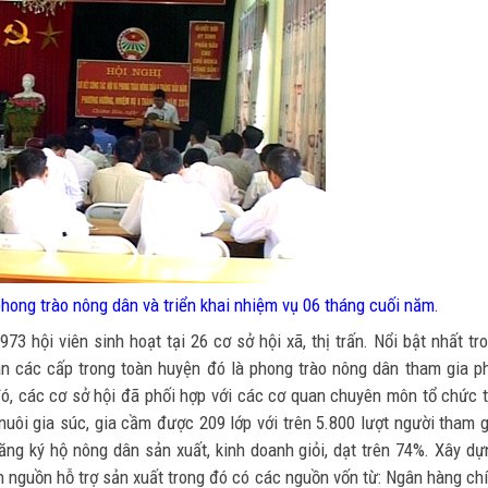
phong trào nông dân và triển khai nhiệm vụ 06 tháng cuối năm.
3 hội viên sinh hoạt tại 26 cơ sở hội xã, thị trấn. Nổi bật nhất tr
n các cấp trong toàn huyện đó là phong trào nông dân tham gia p
 đó, các cơ sở hội đã phối hợp với các cơ quan chuyên môn tổ chức 
uôi gia súc, gia cầm được 209 lớp với trên 5.800 lượt người tham g
ăng ký hộ nông dân sản xuất, kinh doanh giỏi, dạt trên 74%. Xây dự
ận nguồn hỗ trợ sản xuất trong đó có các nguồn vốn từ: Ngân hàng ch