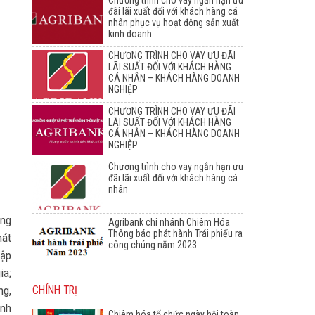
Chương trình cho vay ngắn hạn ưu
đãi lãi xuất đối với khách hàng cá
nhân phục vụ hoạt động sản xuất
kinh doanh
CHƯƠNG TRÌNH CHO VAY ƯU ĐÃI
LÃI SUẤT ĐỐI VỚI KHÁCH HÀNG
CÁ NHÂN – KHÁCH HÀNG DOANH
NGHIỆP
CHƯƠNG TRÌNH CHO VAY ƯU ĐÃI
LÃI SUẤT ĐỐI VỚI KHÁCH HÀNG
CÁ NHÂN – KHÁCH HÀNG DOANH
NGHIỆP
Chương trình cho vay ngắn hạn ưu
đãi lãi xuất đối với khách hàng cá
nhân
ong
Agribank chi nhánh Chiêm Hóa
Thông báo phát hành Trái phiếu ra
hát
công chúng năm 2023
tập
ia;
ng,
CHÍNH TRỊ
ính
Chiêm hóa tổ chức ngày hội toàn