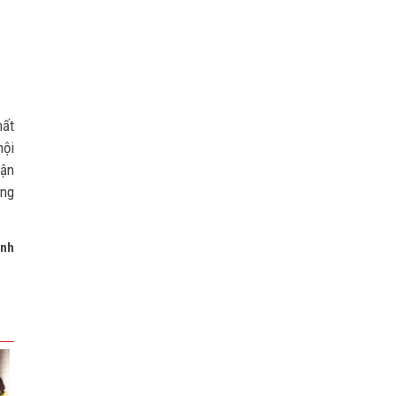
hất
hội
vận
ông
inh