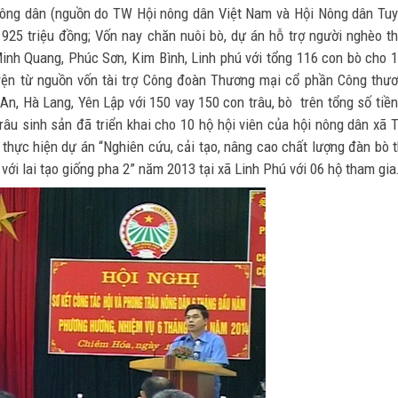
 nông dân (nguồn do TW Hội nông dân Việt Nam và Hội Nông dân Tu
 925 triệu đồng; Vốn nay chăn nuôi bò, dự án hỗ trợ người nghèo t
Minh Quang, Phúc Sơn, Kim Bình, Linh phú với tổng 116 con bò cho 
 huyện từ nguồn vốn tài trợ Công đoàn Thương mại cổ phần Công thư
 An, Hà Lang, Yên Lập với 150 vay 150 con trâu, bò trên tổng số tiền
trâu sinh sản đã triển khai cho 10 hộ hội viên của hội nông dân xã 
y thực hiện dự án “Nghiên cứu, cải tạo, nâng cao chất lượng đàn bò t
ới lai tạo giống pha 2” năm 2013 tại xã Linh Phú với 06 hộ tham gia