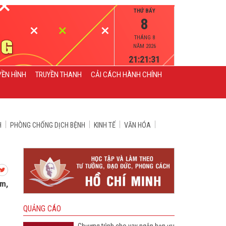
THỨ BẨY
8
THÁNG 8
NĂM 2026
21:21:32
YỀN HÌNH
TRUYỀN THANH
CẢI CÁCH HÀNH CHÍNH
H
PHÒNG CHỐNG DỊCH BỆNH
KINH TẾ
VĂN HÓA
ăm,
QUẢNG CÁO