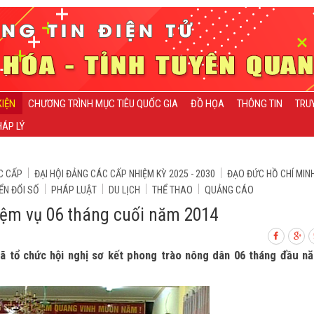
KIỆN
CHƯƠNG TRÌNH MỤC TIÊU QUỐC GIA
ĐỒ HỌA
THÔNG TIN
TRU
ÁP LÝ
C CẤP
ĐẠI HỘI ĐẢNG CÁC CẤP NHIỆM KỲ 2025 - 2030
ĐẠO ĐỨC HỒ CHÍ MIN
ỂN ĐỔI SỐ
PHÁP LUẬT
DU LỊCH
THỂ THAO
QUẢNG CÁO
iệm vụ 06 tháng cuối năm 2014
 tổ chức hội nghị sơ kết phong trào nông dân 06 tháng đầu n