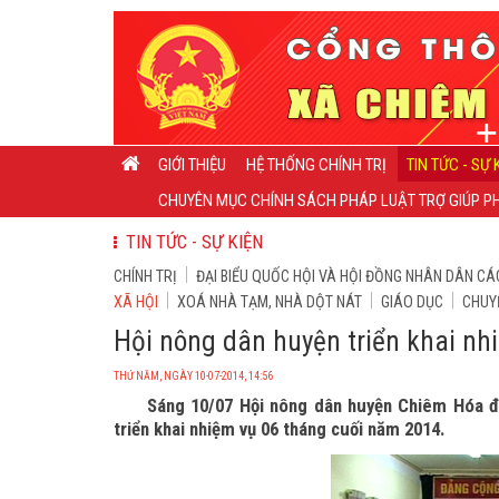
GIỚI THIỆU
HỆ THỐNG CHÍNH TRỊ
TIN TỨC - SỰ 
CHUYÊN MỤC CHÍNH SÁCH PHÁP LUẬT TRỢ GIÚP PH
TIN TỨC - SỰ KIỆN
CHÍNH TRỊ
ĐẠI BIỂU QUỐC HỘI VÀ HỘI ĐỒNG NHÂN DÂN CÁ
XÃ HỘI
XOÁ NHÀ TẠM, NHÀ DỘT NÁT
GIÁO DỤC
CHUY
Hội nông dân huyện triển khai nh
THỨ NĂM, NGÀY 10-07-2014, 14:56
Sáng 10/07 Hội nông dân huyện Chiêm Hóa đã
triển khai nhiệm vụ 06 tháng cuối năm 2014.