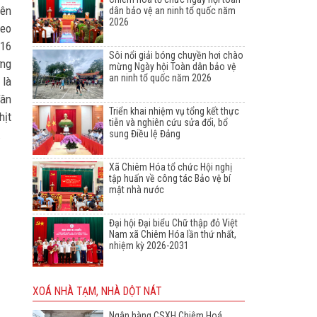
yên
dân bảo vệ an ninh tổ quốc năm
2026
heo
116
Sôi nổi giải bóng chuyền hơi chào
ơng
mừng Ngày hội Toàn dân bảo vệ
an ninh tổ quốc năm 2026
 là
Tân
Triển khai nhiệm vụ tổng kết thực
hịt
tiễn và nghiên cứu sửa đổi, bổ
.
sung Điều lệ Đảng
Xã Chiêm Hóa tổ chức Hội nghị
tập huấn về công tác Bảo vệ bí
mật nhà nước
Đại hội Đại biểu Chữ thập đỏ Việt
Nam xã Chiêm Hóa lần thứ nhất,
nhiệm kỳ 2026-2031
XOÁ NHÀ TẠM, NHÀ DỘT NÁT
Ngân hàng CSXH Chiêm Hoá