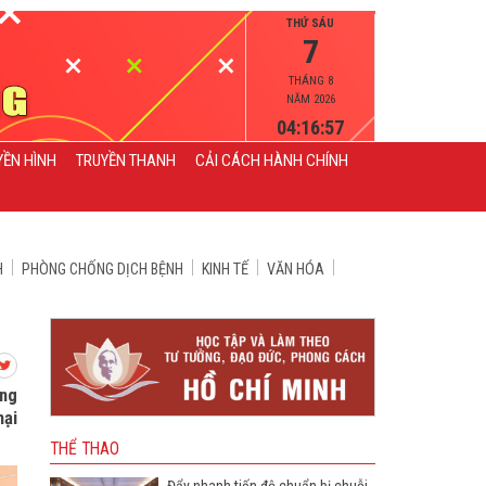
THỨ SÁU
7
THÁNG 8
NĂM 2026
04:16:59
YỀN HÌNH
TRUYỀN THANH
CẢI CÁCH HÀNH CHÍNH
H
PHÒNG CHỐNG DỊCH BỆNH
KINH TẾ
VĂN HÓA
ổng
hại
THỂ THAO