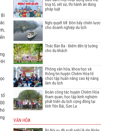
truy tố, xét xử, thi hành án đúng
pháp luật
 Bí
các
Nghị quyết 68: Đòn bẩy chiến lược
cho doanh nghiệp du lịch
nh,
yến
Thác Bản Ba - Điểm đến lý tưởng
cho du khách
ồng
NHH
Phòng văn hóa, khoa học và
thông tin huyện Chiêm Hóa tổ
học
chức tập huấn nâng cao kỹ năng
làm du lịch
Đoàn công tác huyện Chiêm Hóa
 tổ
tham quan, học tập kinh nghiệm
phát triển du lịch cộng đồng tại
900
tỉnh Yên Bái, Sơn La
khó
áng
VĂN HÓA
Bộ Nội vụ đề xuất nghỉ lễ dịp Ngày