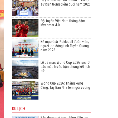
Đẩy nhanh tiến độ chuẩn bị chuỗi
sự kiện trọng điểm cuối năm 2026
Đội tuyển Việt Nam thắng đậm
Myanmar 4-0
Bế mạc Giải Pickleball đoàn viên,
người lao động tỉnh Tuyên Quang
năm 2026
Lễ bế mạc World Cup 2026 rực rỡ
sắc màu trước trận chung kết lịch
sử
World Cup 2026: Thắng xứng
đáng, Tây Ban Nha lên ngôi vương
DU LỊCH
Bảo đảm mọi hoạt động điều tra,