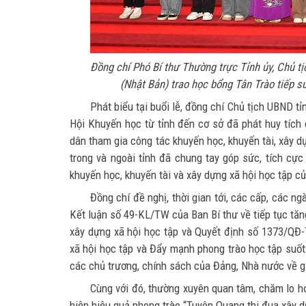
Đồng chí Phó Bí thư Thường trực Tỉnh ủy, Chủ 
(Nhật Bản) trao học bổng Tân Trào tiếp s
Phát biểu tại buổi lễ, đồng chí Chủ tịch UBND 
Hội Khuyến học từ tỉnh đến cơ sở đã phát huy tích 
dân tham gia công tác khuyến học, khuyến tài, xây d
trong và ngoài tỉnh đã chung tay góp sức, tích cực
khuyến học, khuyến tài và xây dựng xã hội học tập củ
Đồng chí đề nghị, thời gian tới, các cấp, các ng
Kết luận số 49-KL/TW của Ban Bí thư về tiếp tục tăn
xây dựng xã hội học tập và Quyết định số 1373/QĐ
xã hội học tập và Đẩy mạnh phong trào học tập suốt 
các chủ trương, chính sách của Đảng, Nhà nước về gi
Cùng với đó, thường xuyên quan tâm, chăm lo hơ
hiện hiệu quả phong trào “Tuyên Quang thi đua xây d