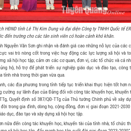
tịch HĐND tỉnh Lê Thị Kim Dung và đại diện Công ty TNHH Quốc tế E
ức đến trường cho các tân sinh viên có hoàn cảnh khó khăn.
tỉnh Nguyễn Văn Sơn ghi nhận và đánh giá cao những nỗ lực của các 
cực vai trò nòng cốt trong việc huy động các lực lượng xã hội và t
ựng xã hội học tập; cảm ơn các cơ quan, đơn vị, các tổ chức và cá n
 ủng hộ, hỗ trợ để phát triển sự nghiệp giáo dục và đào tạo, công 
a tỉnh nhà trong thời gian vừa qua.
ành, các địa phương trong tỉnh tiếp tục triển khai thực hiện tốt hơn 
g cường sự lãnh đạo của Đảng đối với công tác khuyến học, khuyến t
-TTg, Quyết định số 387/QĐ-TTg của Thủ tướng Chính phủ về xây d
đời trong gia đình, dòng họ, cộng đồng, đơn vị giai đoạn 2021-2030
áo dục, đào tạo và xây dựng xã hội học tập.
n nữa đến công tác khuyến học, khuyến tài của tỉnh nhà; tổ chức t
ựng xã hội học tập, đẩy mạnh học tập suốt đời giai đoạn 2023-2030”