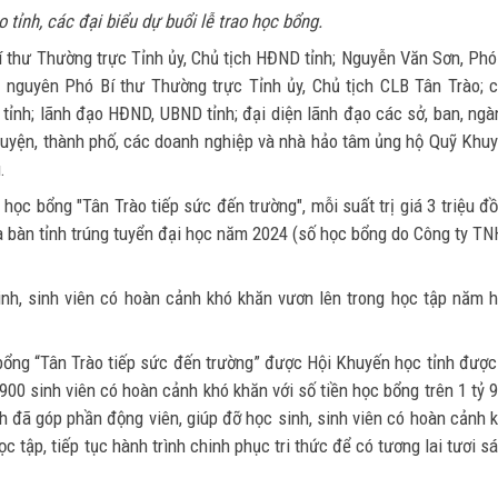
 tỉnh, các đại biểu dự buổi lễ trao học bổng.
í thư Thường trực Tỉnh ủy, Chủ tịch HĐND tỉnh; Nguyễn Văn Sơn, Phó
 nguyên Phó Bí thư Thường trực Tỉnh ủy, Chủ tịch CLB Tân Trào; 
tỉnh; lãnh đạo HĐND, UBND tỉnh; đại diện lãnh đạo các sở, ban, ngà
c huyện, thành phố, các doanh nghiệp và nhà hảo tâm ủng hộ Quỹ Khu
.
 học bổng "Tân Trào tiếp sức đến trường", mỗi suất trị giá 3 triệu đ
ịa bàn tỉnh trúng tuyển đại học năm 2024 (số học bổng do Công ty T
inh, sinh viên có hoàn cảnh khó khăn vươn lên trong học tập năm 
bổng “Tân Trào tiếp sức đến trường” được Hội Khuyến học tỉnh được
900 sinh viên có hoàn cảnh khó khăn với số tiền học bổng trên 1 tỷ 
h đã góp phần động viên, giúp đỡ học sinh, sinh viên có hoàn cảnh 
c tập, tiếp tục hành trình chinh phục tri thức để có tương lai tươi s