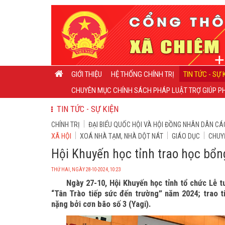
GIỚI THIỆU
HỆ THỐNG CHÍNH TRỊ
TIN TỨC - SỰ 
CHUYÊN MỤC CHÍNH SÁCH PHÁP LUẬT TRỢ GIÚP PH
TIN TỨC - SỰ KIỆN
CHÍNH TRỊ
ĐẠI BIỂU QUỐC HỘI VÀ HỘI ĐỒNG NHÂN DÂN CÁ
XÃ HỘI
XOÁ NHÀ TẠM, NHÀ DỘT NÁT
GIÁO DỤC
CHUY
Hội Khuyến học tỉnh trao học bổn
THỨ HAI, NGÀY 28-10-2024, 10:23
Ngày 27-10, Hội Khuyến học tỉnh tổ chức Lễ t
“Tân Trào tiếp sức đến trường” năm 2024; trao tiề
nặng bởi cơn bão số 3 (Yagi).