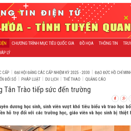
KIỆN
CHƯƠNG TRÌNH MỤC TIÊU QUỐC GIA
ĐỒ HỌA
THÔNG TIN
TRU
ÁP LÝ
C CẤP
ĐẠI HỘI ĐẢNG CÁC CẤP NHIỆM KỲ 2025 - 2030
ĐẠO ĐỨC HỒ CHÍ MIN
ỂN ĐỔI SỐ
PHÁP LUẬT
DU LỊCH
THỂ THAO
QUẢNG CÁO
g Tân Trào tiếp sức đến trường
uyên dương học sinh, sinh viên vượt khó tiêu biểu và trao học b
n hỗ trợ đối với các trường học, giáo viên và học sinh bị thiệt 