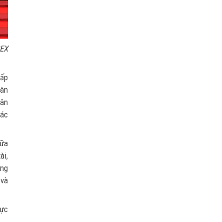
REX
cấp
oàn
hân
tác
nữa
ài,
ựng
 và
hực
.