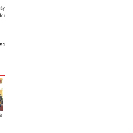
háy
đôi
ơng
ất