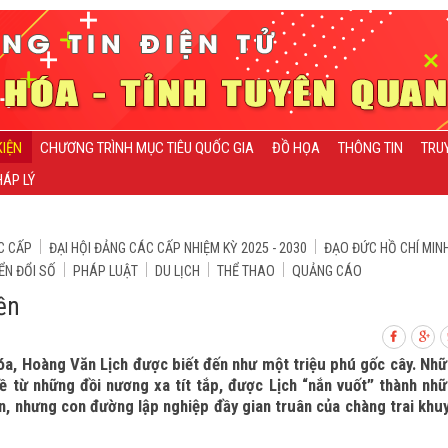
KIỆN
CHƯƠNG TRÌNH MỤC TIÊU QUỐC GIA
ĐỒ HỌA
THÔNG TIN
TRU
ÁP LÝ
C CẤP
ĐẠI HỘI ĐẢNG CÁC CẤP NHIỆM KỲ 2025 - 2030
ĐẠO ĐỨC HỒ CHÍ MIN
ỂN ĐỔI SỐ
PHÁP LUẬT
DU LỊCH
THỂ THAO
QUẢNG CÁO
ền
a, Hoàng Văn Lịch được biết đến như một triệu phú gốc cây. Nh
ề từ những đồi nương xa tít tắp, được Lịch “nắn vuốt” thành nh
n, nhưng con đường lập nghiệp đầy gian truân của chàng trai khu