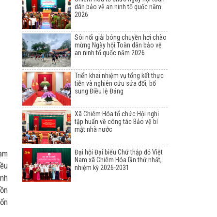
dân bảo vệ an ninh tổ quốc năm
2026
Sôi nổi giải bóng chuyền hơi chào
mừng Ngày hội Toàn dân bảo vệ
an ninh tổ quốc năm 2026
Triển khai nhiệm vụ tổng kết thực
tiễn và nghiên cứu sửa đổi, bổ
sung Điều lệ Đảng
Xã Chiêm Hóa tổ chức Hội nghị
tập huấn về công tác Bảo vệ bí
mật nhà nước
Đại hội Đại biểu Chữ thập đỏ Việt
hạm
Nam xã Chiêm Hóa lần thứ nhất,
iều
nhiệm kỳ 2026-2031
ành
uồn
 ổn