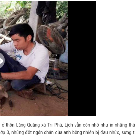
n ở thôn Lăng Quăng xã Tri Phú, Lịch vẫn còn nhớ như in những th
 lớp 3, những đốt ngón chân của anh bỗng nhiên bị đau nhức, sưng t