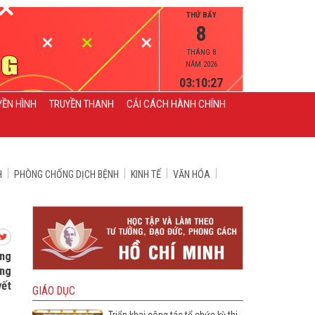
THỨ BẨY
8
THÁNG 8
NĂM 2026
03:10:28
YỀN HÌNH
TRUYỀN THANH
CẢI CÁCH HÀNH CHÍNH
H
PHÒNG CHỐNG DỊCH BỆNH
KINH TẾ
VĂN HÓA
ững
ững
yết
GIÁO DỤC