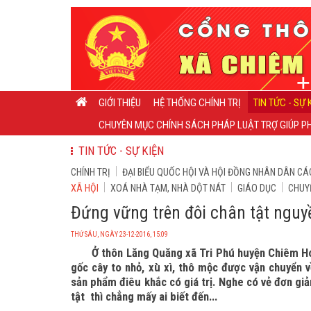
GIỚI THIỆU
HỆ THỐNG CHÍNH TRỊ
TIN TỨC - SỰ 
CHUYÊN MỤC CHÍNH SÁCH PHÁP LUẬT TRỢ GIÚP PH
TIN TỨC - SỰ KIỆN
CHÍNH TRỊ
ĐẠI BIỂU QUỐC HỘI VÀ HỘI ĐỒNG NHÂN DÂN CÁ
XÃ HỘI
XOÁ NHÀ TẠM, NHÀ DỘT NÁT
GIÁO DỤC
CHUY
Đứng vững trên đôi chân tật nguy
THỨ SÁU, NGÀY 23-12-2016, 15:09
Ở thôn Lăng Quăng xã Tri Phú huyện Chiêm Hó
gốc cây to nhỏ, xù xì, thô mộc được vận chuyển v
sản phẩm điêu khắc có giá trị. Nghe có vẻ đơn giả
tật thì chẳng mấy ai biết đến...