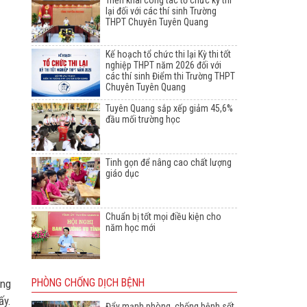
Triển khai công tác tổ chức kỳ thi
lại đối với các thí sinh Trường
THPT Chuyên Tuyên Quang
Kế hoạch tổ chức thi lại Kỳ thi tốt
nghiệp THPT năm 2026 đối với
các thí sinh Điểm thi Trường THPT
Chuyên Tuyên Quang
Tuyên Quang sắp xếp giảm 45,6%
đầu mối trường học
Tinh gọn để nâng cao chất lượng
giáo dục
Chuẩn bị tốt mọi điều kiện cho
năm học mới
áng
PHÒNG CHỐNG DỊCH BỆNH
ấy.
Đẩy mạnh phòng, chống bệnh sốt