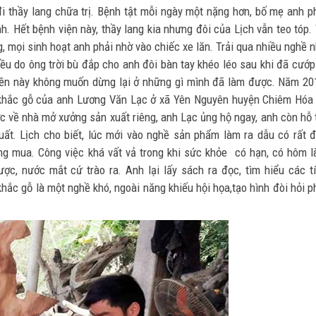
i thầy lang chữa trị. Bệnh tật mỗi ngày một nặng hơn, bố mẹ anh p
h. Hết bệnh viện này, thầy lang kia nhưng đôi của Lịch vẫn teo tóp.
, mọi sinh hoạt anh phải nhờ vào chiếc xe lăn. Trải qua nhiều nghề 
đều do ông trời bù đắp cho anh đôi bàn tay khéo léo sau khi đã cướp
yền này không muốn dừng lại ở những gì mình đã làm được. Năm 20
 khắc gỗ của anh Lương Văn Lạc ở xã Yên Nguyên huyện Chiêm Hóa
c về nhà mở xưởng sản xuất riêng, anh Lạc ủng hộ ngay, anh còn hỗ 
uất. Lịch cho biết, lúc mới vào nghề sản phẩm làm ra dẫu có rất 
ng mua. Công việc khá vất vả trong khi sức khỏe có hạn, có hôm 
c, nước mắt cứ trào ra. Anh lại lấy sách ra đọc, tìm hiểu các t
ắc gỗ là một nghề khó, ngoài năng khiếu hội họa,tạo hình đòi hỏi p