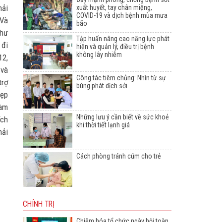
hải
xuất huyết, tay chân miệng,
COVID-19 và dịch bệnh mùa mưa
 Và
bão
như
Tập huấn nâng cao năng lực phát
 đi
hiện và quản lý, điều trị bệnh
không lây nhiễm
12,
 và
Công tác tiêm chủng: Nhìn từ sự
trợ
bùng phát dịch sởi
đẹp
làm
Những lưu ý cần biết về sức khoẻ
ích
khi thời tiết lạnh giá
hải
Cách phòng tránh cúm cho trẻ
CHÍNH TRỊ
Chiêm hóa tổ chức ngày hội toàn