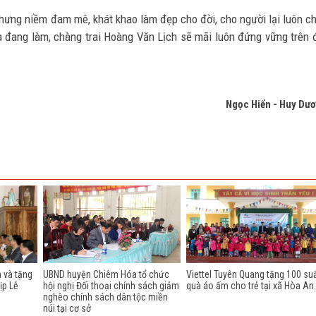
hưng niềm đam mê, khát khao làm đẹp cho đời, cho người lại luôn c
và đang làm, chàng trai Hoàng Văn Lịch sẽ mãi luôn đứng vững trên 
Ngọc Hiển - Huy Dư
 và tặng
UBND huyện Chiêm Hóa tổ chức
Viettel Tuyên Quang tặng 100 su
ịp Lễ
hội nghị Đối thoại chính sách giảm
quà áo ấm cho trẻ tại xã Hòa An.
nghèo chính sách dân tộc miền
núi tại cơ sở