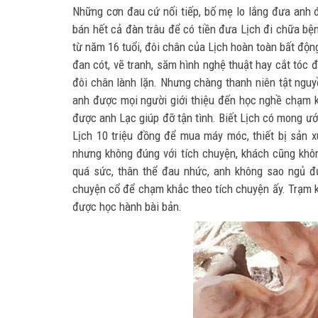
Những cơn đau cứ nối tiếp, bố mẹ lo lắng đưa anh đ
bán hết cả đàn trâu để có tiền đưa Lịch đi chữa bện
từ năm 16 tuổi, đôi chân của Lịch hoàn toàn bất động
đan cót, vẽ tranh, săm hình nghệ thuật hay cắt tóc 
đôi chân lành lặn. Nhưng chàng thanh niên tật ngu
anh được mọi người giới thiệu đến học nghề chạm
được anh Lạc giúp đỡ tận tình. Biết Lịch có mong ướ
Lịch 10 triệu đồng để mua máy móc, thiết bị sản x
nhưng không đúng với tích chuyện, khách cũng khô
quá sức, thân thể đau nhức, anh không sao ngủ đượ
chuyện cổ để chạm khắc theo tích chuyện ấy. Trạm kh
được học hành bài bản.