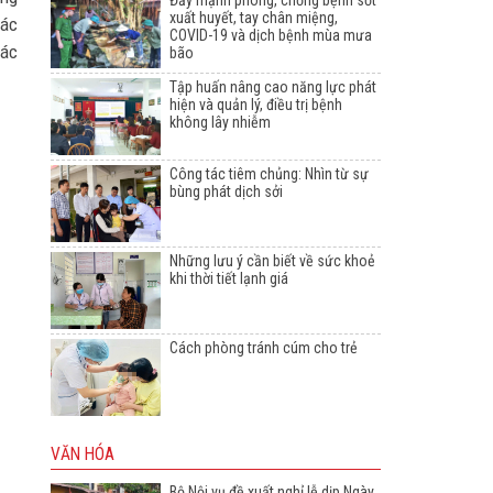
Đẩy mạnh phòng, chống bệnh sốt
xuất huyết, tay chân miệng,
các
COVID-19 và dịch bệnh mùa mưa
các
bão
Tập huấn nâng cao năng lực phát
hiện và quản lý, điều trị bệnh
không lây nhiễm
Công tác tiêm chủng: Nhìn từ sự
bùng phát dịch sởi
Những lưu ý cần biết về sức khoẻ
khi thời tiết lạnh giá
Cách phòng tránh cúm cho trẻ
VĂN HÓA
Bộ Nội vụ đề xuất nghỉ lễ dịp Ngày