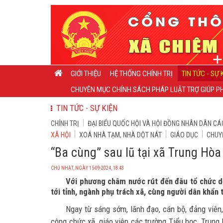
GIỚI THIỆU
HỆ THỐNG CHÍNH TRỊ
TIN TỨC - SỰ 
CHUYÊN MỤC CHÍNH SÁCH PHÁP LUẬT TRỢ GIÚP PH
TIN TỨC - SỰ KIỆN
CHÍNH TRỊ
ĐẠI BIỂU QUỐC HỘI VÀ HỘI ĐỒNG NHÂN DÂN CÁ
XÃ HỘI
XOÁ NHÀ TẠM, NHÀ DỘT NÁT
GIÁO DỤC
CHUY
“Ba cùng” sau lũ tại xã Trung Hòa
CHỦ NHẬT, NGÀY 15-09-2024, 18:43
Với phương châm nước rút đến đâu tổ chức dọ
tới tỉnh, ngành phụ trách xã, cùng người dân khẩn
Ngay từ sáng sớm, lãnh đạo, cán bộ, đảng viên
công chức xã, giáo viên các trường Tiểu học, Trung