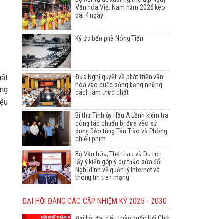
Văn hóa Việt Nam năm 2026 kéo
dài 4 ngày
Ký ức bến phà Nông Tiến
uất
Đưa Nghị quyết về phát triển văn
hóa vào cuộc sống bằng những
ung
cách làm thực chất
iệu
Bí thư Tỉnh ủy Hầu A Lềnh kiểm tra
công tác chuẩn bị đưa vào sử
dụng Bảo tàng Tân Trào và Phòng
chiếu phim
Bộ Văn hóa, Thể thao và Du lịch
lấy ý kiến góp ý dự thảo sửa đổi
Nghị định về quản lý Internet và
thông tin trên mạng
ĐẠI HỘI ĐẢNG CÁC CẤP NHIỆM KỲ 2025 - 2030
Đại hội đại biểu toàn quốc Hội Chữ