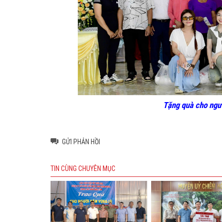
Tặng quà cho
ngư
GỬI PHẢN HỒI
TIN CÙNG CHUYÊN MỤC