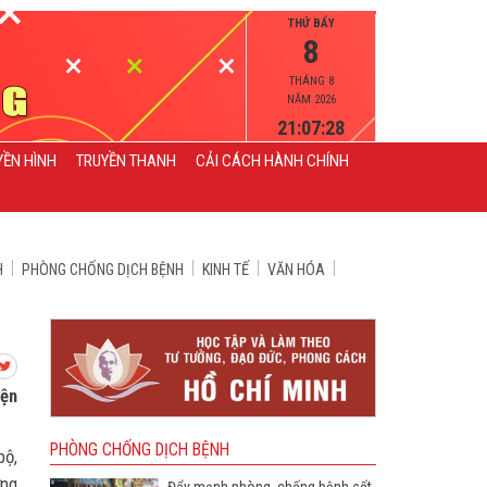
THỨ BẨY
8
THÁNG 8
NĂM 2026
21:07:29
YỀN HÌNH
TRUYỀN THANH
CẢI CÁCH HÀNH CHÍNH
H
PHÒNG CHỐNG DỊCH BỆNH
KINH TẾ
VĂN HÓA
yện
PHÒNG CHỐNG DỊCH BỆNH
bộ,
ờng