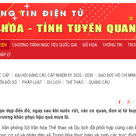
KIỆN
CHƯƠNG TRÌNH MỤC TIÊU QUỐC GIA
ĐỒ HỌA
THÔNG TIN
TRU
ÁP LÝ
C CẤP
ĐẠI HỘI ĐẢNG CÁC CẤP NHIỆM KỲ 2025 - 2030
ĐẠO ĐỨC HỒ CHÍ MIN
ỂN ĐỔI SỐ
PHÁP LUẬT
DU LỊCH
THỂ THAO
QUẢNG CÁO
n dẹp đến đó, ngay sau khi nước rút, các cơ quan, đơn vị từ hu
 trương khắc phục hậu quả mưa lũ.
, Văn phòng Sở Văn hóa Thể thao và Du lịch đã phối hợp cùng cán 
 học cơ sở và nhân dân xã Trung Hòa thực hiện vệ sinh các trục đư