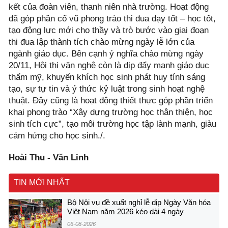
kết của đoàn viên, thanh niên nhà trường. Hoạt động
đã góp phần cổ vũ phong trào thi đua dạy tốt – học tốt,
tạo động lực mới cho thầy và trò bước vào giai đoạn
thi đua lập thành tích chào mừng ngày lễ lớn của
ngành giáo dục. Bên cạnh ý nghĩa chào mừng ngày
20/11, Hội thi văn nghệ còn là dịp đẩy mạnh giáo dục
thẩm mỹ, khuyến khích học sinh phát huy tính sáng
tạo, sự tự tin và ý thức kỷ luật trong sinh hoạt nghệ
thuật. Đây cũng là hoạt động thiết thực góp phần triển
khai phong trào “Xây dựng trường học thân thiện, học
sinh tích cực”, tạo môi trường học tập lành mạnh, giàu
cảm hứng cho học sinh./.
Hoài Thu - Văn Linh
TIN MỚI NHẤT
Bộ Nội vụ đề xuất nghỉ lễ dịp Ngày Văn hóa
Việt Nam năm 2026 kéo dài 4 ngày
06-08-2026