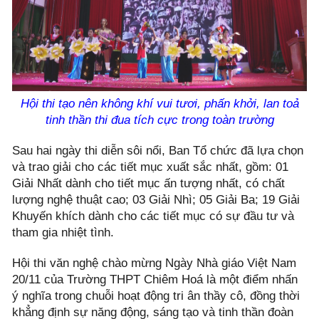
Hội thi
tạo nên không khí vui tươi, phấn khởi, lan toả
tinh thần thi đua tích cực trong toàn trường
Sau hai ngày thi diễn sôi nổi, Ban Tổ chức đã lựa chọn
và trao giải cho các tiết mục xuất sắc nhất, gồm: 01
Giải Nhất dành cho tiết mục ấn tượng nhất, có chất
lượng nghệ thuật cao; 03 Giải Nhì; 05 Giải Ba; 19 Giải
Khuyến khích dành cho các tiết mục có sự đầu tư và
tham gia nhiệt tình.
Hội thi văn nghệ chào mừng Ngày Nhà giáo Việt Nam
20/11 của Trường THPT Chiêm Hoá là một điểm nhấn
ý nghĩa trong chuỗi hoạt động tri ân thầy cô, đồng thời
khẳng định sự năng động, sáng tạo và tinh thần đoàn