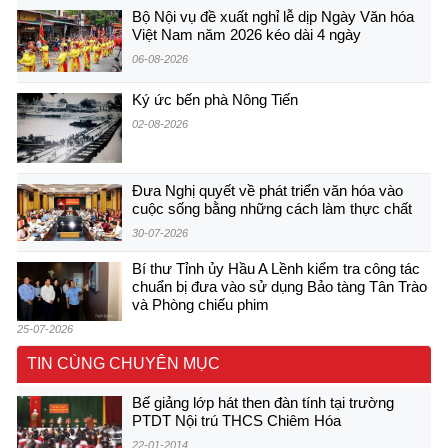
Bộ Nội vụ đề xuất nghỉ lễ dịp Ngày Văn hóa
Việt Nam năm 2026 kéo dài 4 ngày
06-08-2026
Ký ức bến phà Nông Tiến
02-08-2026
Đưa Nghị quyết về phát triển văn hóa vào
cuộc sống bằng những cách làm thực chất
30-07-2026
Bí thư Tỉnh ủy Hầu A Lềnh kiểm tra công tác
chuẩn bị đưa vào sử dụng Bảo tàng Tân Trào
và Phòng chiếu phim
25-07-2026
TIN CÙNG CHUYÊN MỤC
Bế giảng lớp hát then đàn tính tại trường
PTDT Nội trú THCS Chiêm Hóa
22-01-2014