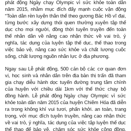
phát động Ngày chạy Olympic vì sức khỏe toàn dân
năm 2015, nhằm mục đích đẩy mạnh cuộc vận động
“Toàn dân rèn luyện thân thể theo gương Bác Hồ vĩ đại,
từng bước xây dựng thói quen thường xuyên tập thể
dục cho mọi người, đồng thời tuyên truyền đến toàn
thể nhân dân về nâng cao nhận thức về vai trò, ý
nghĩa, tác dụng của luyện tập thể dục, thể thao trong
việc bảo vệ, nâng cao sức khỏe và chất lượng cuộc
sống, chất lượng nguồn nhân lực ở địa phương.
Ngay sau Lễ phát động, 500 cán bộ các cơ quan đơn
vị, học sinh và nhân dân trên địa bàn thị trấn đã tham
gia chạy diễu hành dọc tuyến đường trung tâm chính
của huyện với chiều dài 1km với thể thức chạy bộ
đồng hành. Lễ phát động Ngày chạy Olympic vì sức
khỏe toàn dân năm 2015 của huyện Chiêm Hóa đã diễn
ra trong không khí vui tươi, phấn khởi. an toàn, trang
trọng, với mục đích tuyên truyền, nâng cao nhận thức
về vai trò, ý nghĩa, tác dụng của việc tập luyện thể dục
thể thao để bảo vệ, chăm sóc sức khỏe cộng đồng.