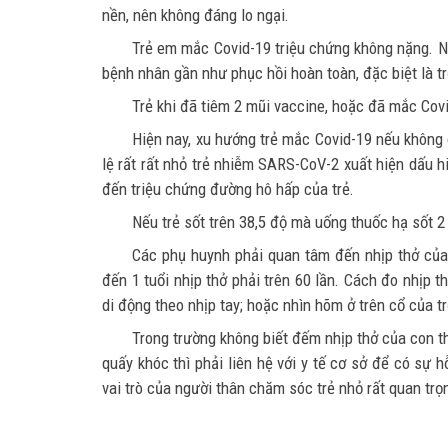
nền, nên không đáng lo ngại.
Trẻ em mắc Covid-19 triệu chứng không nặng. N
bệnh nhân gần như phục hồi hoàn toàn, đặc biệt là t
Trẻ khi đã tiêm 2 mũi vaccine, hoặc đã mắc Covi
Hiện nay, xu hướng trẻ mắc Covid-19 nếu không 
lệ rất rất nhỏ trẻ nhiễm SARS-CoV-2 xuất hiện dấu
đến triệu chứng đường hô hấp của trẻ.
Nếu trẻ sốt trên 38,5 độ mà uống thuốc hạ sốt 2 l
Các phụ huynh phải quan tâm đến nhịp thở của t
đến 1 tuổi nhịp thở phải trên 60 lần. Cách đo nhịp t
di động theo nhịp tay; hoặc nhìn hõm ở trên cổ của t
Trong trường không biết đếm nhịp thở của con th
quấy khóc thì phải liên hệ với y tế cơ sở để có sự hỗ
vai trò của người thân chăm sóc trẻ nhỏ rất quan trọ