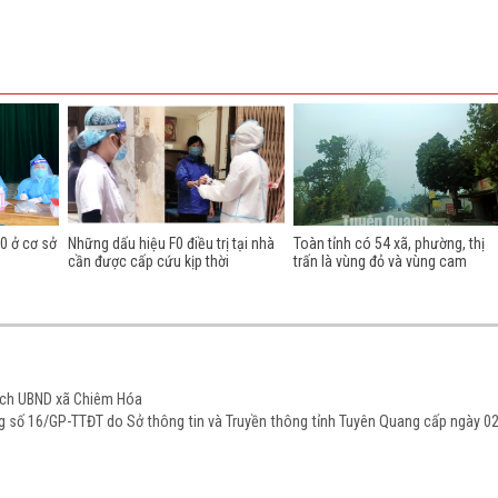
0 ở cơ sở
Những dấu hiệu F0 điều trị tại nhà
Toàn tỉnh có 54 xã, phường, thị
cần được cấp cứu kịp thời
trấn là vùng đỏ và vùng cam
tịch UBND xã Chiêm Hóa
ạng số 16/GP-TTĐT do Sở thông tin và Truyền thông tỉnh Tuyên Quang cấp ngày 