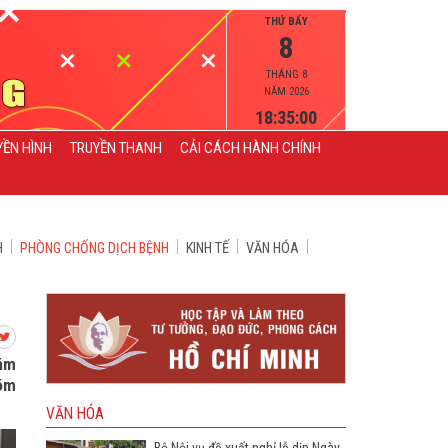
THỨ BẨY
8
THÁNG 8
NĂM 2026
18:35:01
YỀN HÌNH
TRUYỀN THANH
CẢI CÁCH HÀNH CHÍNH
H
PHÒNG CHỐNG DỊCH BỆNH
KINH TẾ
VĂN HÓA
nằm
hóm
VĂN HÓA