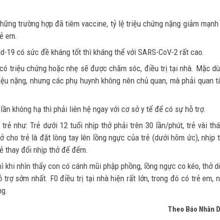
hững trường hợp đã tiêm vaccine, tỷ lệ triệu chứng nặng giảm mạnh
rẻ em.
d-19 có sức đề kháng tốt thì kháng thể với SARS-CoV-2 rất cao.
có triệu chứng hoặc nhẹ sẽ được chăm sóc, điều trị tại nhà. Mặc dù
 hiệu nặng, nhưng các phụ huynh không nên chủ quan, mà phải quan 
ần không hạ thì phải liên hệ ngay với cơ sở y tế để có sự hỗ trợ.
rẻ như: Trẻ dưới 12 tuổi nhịp thở phải trên 30 lần/phút, trẻ vài th
hở cho trẻ là đặt lòng tay lên lồng ngực của trẻ (dưới hõm ức), nhịp 
rẻ thay đổi nhịp thở để đếm.
ì khi nhìn thấy con có cánh mũi phập phồng, lồng ngực co kéo, thở d
 trợ sớm nhất. F0 điều trị tại nhà hiện rất lớn, trong đó có trẻ em, 
ng.
Theo Báo Nhân 