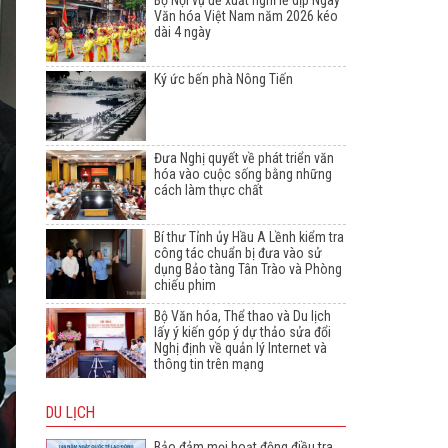
Bộ Nội vụ đề xuất nghỉ lễ dịp Ngày
Văn hóa Việt Nam năm 2026 kéo
dài 4 ngày
Ký ức bến phà Nông Tiến
Đưa Nghị quyết về phát triển văn
hóa vào cuộc sống bằng những
cách làm thực chất
Bí thư Tỉnh ủy Hầu A Lềnh kiểm tra
công tác chuẩn bị đưa vào sử
dụng Bảo tàng Tân Trào và Phòng
chiếu phim
Bộ Văn hóa, Thể thao và Du lịch
lấy ý kiến góp ý dự thảo sửa đổi
Nghị định về quản lý Internet và
thông tin trên mạng
DU LỊCH
Bảo đảm mọi hoạt động điều tra,