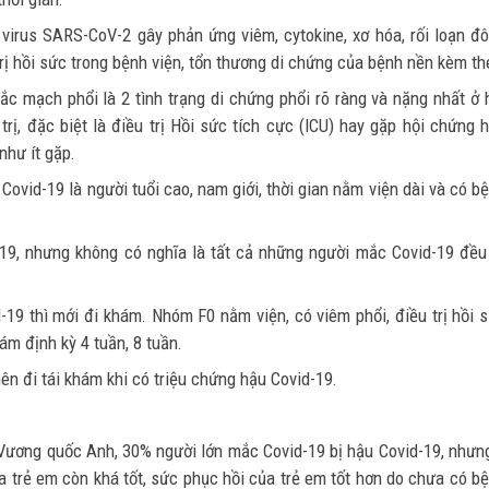
 virus SARS-CoV-2 gây phản ứng viêm, cytokine, xơ hóa, rối loạn đ
trị hồi sức trong bệnh viện, tổn thương di chứng của bệnh nền kèm th
tắc mạch phổi là 2 tình trạng di chứng phổi rõ ràng và nặng nhất ở 
rị, đặc biệt là điều trị Hồi sức tích cực (ICU) hay gặp hội chứng 
như ít gặp.
ovid-19 là người tuổi cao, nam giới, thời gian nằm viện dài và có b
-19, nhưng không có nghĩa là tất cả những người mắc Covid-19 đều
19 thì mới đi khám. Nhóm F0 nằm viện, có viêm phổi, điều trị hồi 
hám định kỳ 4 tuần, 8 tuần.
ên đi tái khám khi có triệu chứng hậu Covid-19.
Vương quốc Anh, 30% người lớn mắc Covid-19 bị hậu Covid-19, nhưn
a trẻ em còn khá tốt, sức phục hồi của trẻ em tốt hơn do chưa có b