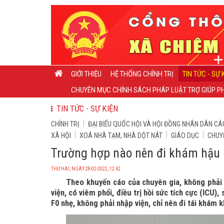
GIỚI THIỆU
HỆ THỐNG CHÍNH TRỊ
TIN TỨC - SỰ 
CHUYÊN MỤC CHÍNH SÁCH PHÁP LUẬT TRỢ GIÚP PH
TIN TỨC - SỰ KIỆN
CHÍNH TRỊ
ĐẠI BIỂU QUỐC HỘI VÀ HỘI ĐỒNG NHÂN DÂN CÁ
XÃ HỘI
XOÁ NHÀ TẠM, NHÀ DỘT NÁT
GIÁO DỤC
CHUY
Trường hợp nào nên đi khám hậu 
THỨ HAI, NGÀY 28-02-2022, 12:42
Theo khuyến cáo của chuyên gia, không phải
viện, có viêm phổi, điều trị hồi sức tích cực (ICU),
F0 nhẹ, không phải nhập viện, chỉ nên đi tái khám 