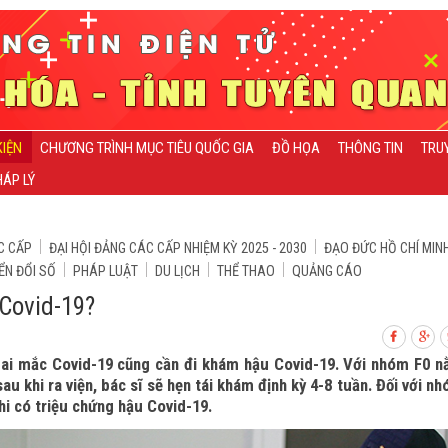
KIỆN
CHƯƠNG TRÌNH MỤC TIÊU QUỐC GIA
ĐỒ HỌA
THÔNG TIN
TRU
ÁP LÝ
C CẤP
ĐẠI HỘI ĐẢNG CÁC CẤP NHIỆM KỲ 2025 - 2030
ĐẠO ĐỨC HỒ CHÍ MIN
ỂN ĐỔI SỐ
PHÁP LUẬT
DU LỊCH
THỂ THAO
QUẢNG CÁO
Covid-19?
 ai mắc Covid-19 cũng cần đi khám hậu Covid-19. Với nhóm F0 
 sau khi ra viện, bác sĩ sẽ hẹn tái khám định kỳ 4-8 tuần. Đối với n
khi có triệu chứng hậu Covid-19.