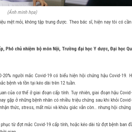
(Ảnh minh họa)
iệu mệt mỏi, không tập trung được. Theo bác sĩ, hiện nay tôi có cần
p, Phó chủ nhiệm bộ môn Nội, Trường đại học Y dược, Đại học Q
 10-20% người mắc Covid-19 có biểu hiện hội chứng hậu Covid-19. 
ắc bệnh và tồn tại kéo dài trên 12 tuần.
an của cơ thể ở giai đoạn cấp tính. Tuy nhiên, giai đoạn hậu Covid
hay gặp ở những bệnh nhân có nhiều triệu chứng sau khi khỏi Covid
g nhận thức, stress, mất mùi và khứu giác vẫn còn… nhưng hội chứng
i phục từ đợt mắc Covid-19 cấp tính, hoặc kéo dài từ đợt bệnh ban đ
hời gian.