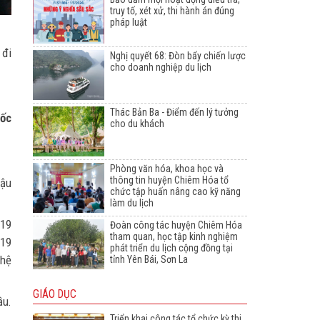
truy tố, xét xử, thi hành án đúng
pháp luật
 đi
Nghị quyết 68: Đòn bẩy chiến lược
cho doanh nghiệp du lịch
Thác Bản Ba - Điểm đến lý tưởng
uốc
cho du khách
Phòng văn hóa, khoa học và
thông tin huyện Chiêm Hóa tổ
Hậu
chức tập huấn nâng cao kỹ năng
làm du lịch
-19
Đoàn công tác huyện Chiêm Hóa
tham quan, học tập kinh nghiệm
-19
phát triển du lịch cộng đồng tại
 hệ
tỉnh Yên Bái, Sơn La
GIÁO DỤC
ầu.
Triển khai công tác tổ chức kỳ thi