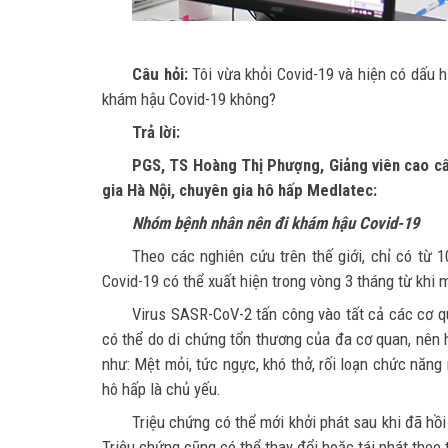
Câu hỏi:
Tôi vừa khỏi Covid-19 và hiện có dấu h
khám hậu Covid-19 không?
Trả lời:
PGS, TS Hoàng Thị Phượng, Giảng viên cao cấ
gia Hà Nội, chuyên gia hô hấp Medlatec:
Nhóm bệnh nhân nên đi khám hậu Covid-19
Theo các nghiên cứu trên thế giới, chỉ có từ
Covid-19 có thể xuất hiện trong vòng 3 tháng từ khi m
Virus SASR-CoV-2 tấn công vào tất cả các cơ qu
có thể do di chứng tổn thương của đa cơ quan, nên 
như: Mệt mỏi, tức ngực, khó thở, rối loạn chức năn
hô hấp là chủ yếu.
Triệu chứng có thể mới khởi phát sau khi đã hồ
Triệu chứng cũng có thể thay đổi hoặc tái phát theo t