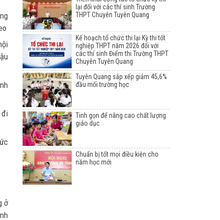
lại đối với các thí sinh Trường
ông
THPT Chuyên Tuyên Quang
eo
Kế hoạch tổ chức thi lại Kỳ thi tốt
hội
nghiệp THPT năm 2026 đối với
các thí sinh Điểm thi Trường THPT
hậu
Chuyên Tuyên Quang
Tuyên Quang sắp xếp giảm 45,6%
ệnh
đầu mối trường học
 đi
Tinh gọn để nâng cao chất lượng
giáo dục
sức
Chuẩn bị tốt mọi điều kiện cho
năm học mới
g ở
ệnh