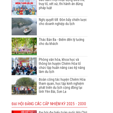
truy tố, xét xử, thi hành án đúng
pháp luật
Nghị quyết 68: Đòn bẩy chiến lược
cho doanh nghiệp du lịch
Thác Bản Ba - Điểm đến lý tưởng
cho du khách
Phòng văn hóa, khoa học và
thông tin huyện Chiêm Hóa tổ
chức tập huấn nâng cao kỹ năng
làm du lịch
Đoàn công tác huyện Chiêm Hóa
tham quan, học tập kinh nghiệm
phát triển du lịch cộng đồng tại
tỉnh Yên Bái, Sơn La
ĐẠI HỘI ĐẢNG CÁC CẤP NHIỆM KỲ 2025 - 2030
Đại hội đại biểu toàn quốc Hội Chữ