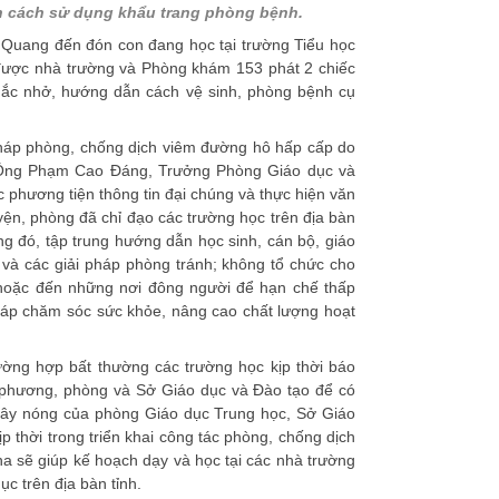
 cách sử dụng khẩu trang phòng bệnh.
Quang đến đón con đang học tại trường Tiểu học
ã được nhà trường và Phòng khám 153 phát 2 chiếc
nhắc nhở, hướng dẫn cách vệ sinh, phòng bệnh cụ
 pháp phòng, chống dịch viêm đường hô hấp cấp do
 Ông Phạm Cao Đáng, Trưởng Phòng Giáo dục và
 phương tiện thông tin đại chúng và thực hiện văn
ện, phòng đã chỉ đạo các trường học trên địa bàn
g đó, tập trung hướng dẫn học sinh, cán bộ, giáo
và các giải pháp phòng tránh; không tổ chức cho
m hoặc đến những nơi đông người để hạn chế thấp
pháp chăm sóc sức khỏe, nâng cao chất lượng hoạt
ường hợp bất thường các trường học kịp thời báo
a phương, phòng và Sở Giáo dục và Đào tạo để có
 dây nóng của phòng Giáo dục Trung học, Sở Giáo
p thời trong triển khai công tác phòng, chống dịch
a sẽ giúp kế hoạch dạy và học tại các nhà trường
c trên địa bàn tỉnh.