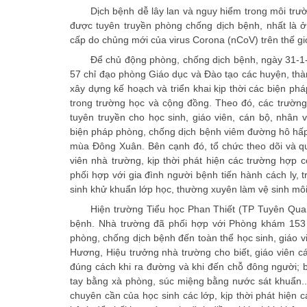
Dịch bệnh dễ lây lan và nguy hiểm trong môi trườ
được tuyên truyền phòng chống dịch bệnh, nhất là
cấp do chủng mới của virus Corona (nCoV) trên thế giớ
Để chủ động phòng, chống dịch bệnh, ngày 31-1
57 chỉ đạo phòng Giáo dục và Đào tạo các huyện, thàn
xây dựng kế hoạch và triển khai kịp thời các biện ph
trong trường học và cộng đồng. Theo đó, các trường
tuyên truyền cho học sinh, giáo viên, cán bộ, nhân
biện pháp phòng, chống dịch bệnh viêm đường hô hấp
mùa Đông Xuân. Bên cạnh đó, tổ chức theo dõi và qu
viên nhà trường, kịp thời phát hiện các trường hợp
phối hợp với gia đình người bệnh tiến hành cách ly, t
sinh khử khuẩn lớp học, thường xuyên làm vệ sinh m
Hiện trường Tiểu học Phan Thiết (TP Tuyên Quan
bệnh. Nhà trường đã phối hợp với Phòng khám 153 
phòng, chống dịch bệnh đến toàn thể học sinh, giáo v
Hương, Hiệu trưởng nhà trường cho biết, giáo viên c
đúng cách khi ra đường và khi đến chỗ đông người; bi
tay bằng xà phòng, súc miệng bằng nước sát khuẩn...
chuyên cần của học sinh các lớp, kịp thời phát hiện 