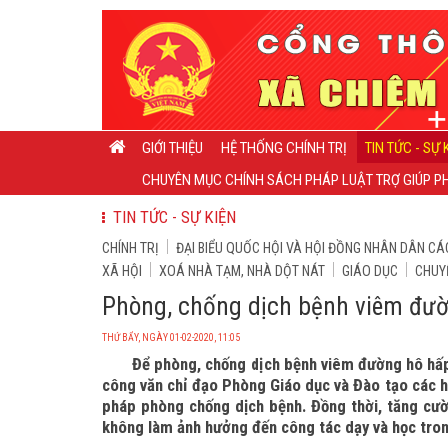
GIỚI THIỆU
HỆ THỐNG CHÍNH TRỊ
TIN TỨC - SỰ 
CHUYÊN MỤC CHÍNH SÁCH PHÁP LUẬT TRỢ GIÚP PH
TIN TỨC - SỰ KIỆN
CHÍNH TRỊ
ĐẠI BIỂU QUỐC HỘI VÀ HỘI ĐỒNG NHÂN DÂN CÁ
XÃ HỘI
XOÁ NHÀ TẠM, NHÀ DỘT NÁT
GIÁO DỤC
CHUY
Phòng, chống dịch bệnh viêm đườ
THỨ BẨY, NGÀY 01-02-2020, 11:05
Để phòng, chống dịch bệnh viêm đường hô hấp
công văn chỉ đạo Phòng Giáo dục và Đào tạo các hu
pháp phòng chống dịch bệnh. Đồng thời, tăng cườ
không làm ảnh hưởng đến công tác dạy và học tron