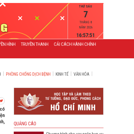
THỨ SÁU
7
THÁNG 8
NĂM 2026
16:57:52
YỀN HÌNH
TRUYỀN THANH
CẢI CÁCH HÀNH CHÍNH
H
PHÒNG CHỐNG DỊCH BỆNH
KINH TẾ
VĂN HÓA
 có
iện
nh,
QUẢNG CÁO