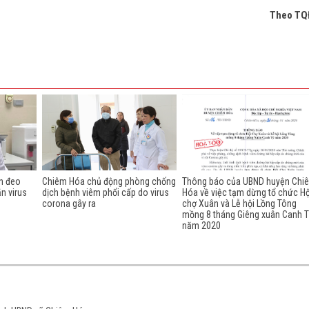
Theo TQ
ẫn đeo
Chiêm Hóa chủ động phòng chống
Thông báo của UBND huyện Chi
n virus
dịch bệnh viêm phổi cấp do virus
Hóa về việc tạm dừng tổ chức Hộ
corona gây ra
chợ Xuân và Lễ hội Lồng Tông
mồng 8 tháng Giêng xuân Canh T
năm 2020