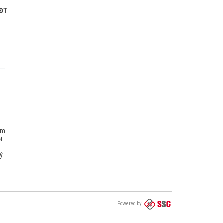
ĐT
êm
i
ý
Powered by