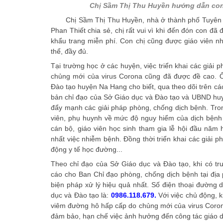
Chị Sầm Thị Thu Huyền hướng dẫn con
Chị Sầm Thị Thu Huyền, nhà ở thành phố Tuyên 
Phan Thiết chia sẻ, chị rất vui vì khi đến đón con đ
khẩu trang miễn phí. Con chị cũng được giáo viên 
thể, đầy đủ.
Tại trường học ở các huyện, việc triển khai các giải
chủng mới của virus Corona cũng đã được đề cao.
Đào tạo huyện Na Hang cho biết, qua theo dõi trên các
bản chỉ đạo của Sở Giáo dục và Đào tạo và UBND huy
đẩy mạnh các giải pháp phòng, chống dịch bệnh. Tron
viên, phụ huynh về mức độ nguy hiểm của dịch bệnh 
cán bộ, giáo viên học sinh tham gia lễ hội đầu nă
nhất việc nhiễm bệnh. Đồng thời triển khai các giải 
động y tế học đường...
Theo chỉ đạo của Sở Giáo dục và Đào tạo, khi có tr
cáo cho Ban Chỉ đạo phòng, chống dịch bệnh tại đị
biện pháp xử lý hiệu quả nhất. Số điện thoại đường
dục và Đào tạo là:
0986.118.679.
Với việc chủ động, kị
viêm đường hô hấp cấp do chủng mới của virus Coron
đảm bảo, hạn chế việc ảnh hưởng đến công tác giáo dụ