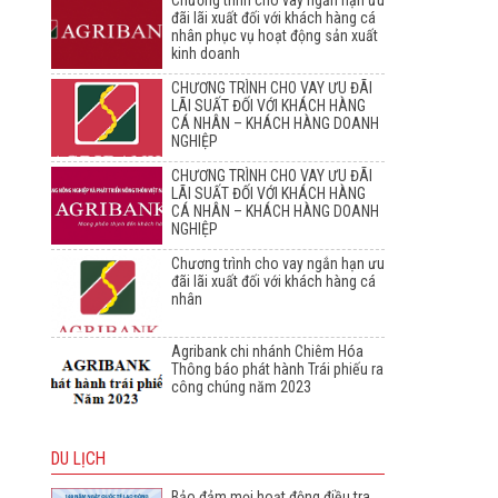
Chương trình cho vay ngắn hạn ưu
đãi lãi xuất đối với khách hàng cá
nhân phục vụ hoạt động sản xuất
kinh doanh
CHƯƠNG TRÌNH CHO VAY ƯU ĐÃI
LÃI SUẤT ĐỐI VỚI KHÁCH HÀNG
CÁ NHÂN – KHÁCH HÀNG DOANH
NGHIỆP
CHƯƠNG TRÌNH CHO VAY ƯU ĐÃI
LÃI SUẤT ĐỐI VỚI KHÁCH HÀNG
CÁ NHÂN – KHÁCH HÀNG DOANH
NGHIỆP
Chương trình cho vay ngắn hạn ưu
đãi lãi xuất đối với khách hàng cá
nhân
Agribank chi nhánh Chiêm Hóa
Thông báo phát hành Trái phiếu ra
công chúng năm 2023
DU LỊCH
Bảo đảm mọi hoạt động điều tra,