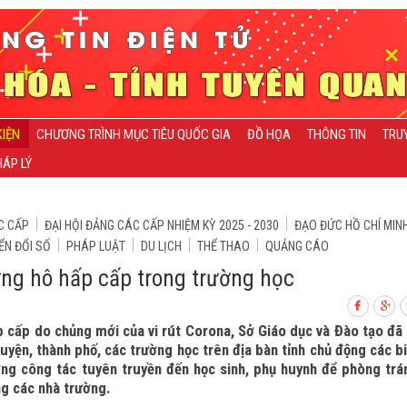
KIỆN
CHƯƠNG TRÌNH MỤC TIÊU QUỐC GIA
ĐỒ HỌA
THÔNG TIN
TRU
ÁP LÝ
C CẤP
ĐẠI HỘI ĐẢNG CÁC CẤP NHIỆM KỲ 2025 - 2030
ĐẠO ĐỨC HỒ CHÍ MIN
ỂN ĐỔI SỐ
PHÁP LUẬT
DU LỊCH
THỂ THAO
QUẢNG CÁO
ng hô hấp cấp trong trường học
 cấp do chủng mới của vi rút Corona, Sở Giáo dục và Đào tạo đã
yện, thành phố, các trường học trên địa bàn tỉnh chủ động các b
ng công tác tuyên truyền đến học sinh, phụ huynh để phòng trá
g các nhà trường.