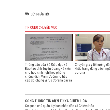
GỬI PHẢN HỒI
TIN CÙNG CHUYÊN MỤC
Thông báo của Sở Giáo dục và
Chuyên gia y tế hướng d
Đào tạo tỉnh Tuyên Quang về việc
khẩu trang đúng cách ngă
cho học sinh nghỉ học phòng
corona
chống dịch Viêm đườnghô hấp
cấp do chủng vi rus Corana gây ra
CỔNG THÔNG TIN ĐIỆN TỬ XÃ CHIÊM HÓA
Cơ quan chủ quản: Ủy ban nhân dân xã Chiêm Hóa