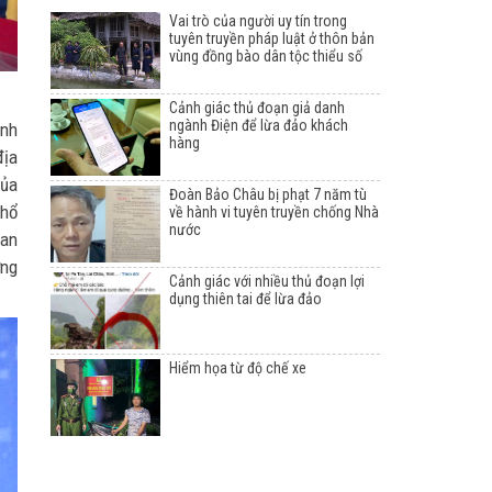
Vai trò của người uy tín trong
tuyên truyền pháp luật ở thôn bản
vùng đồng bào dân tộc thiểu số
Cảnh giác thủ đoạn giả danh
ngành Điện để lừa đảo khách
inh
hàng
địa
của
Đoàn Bảo Châu bị phạt 7 năm tù
phổ
về hành vi tuyên truyền chống Nhà
nước
uan
ởng
Cảnh giác với nhiều thủ đoạn lợi
dụng thiên tai để lừa đảo
Hiểm họa từ độ chế xe