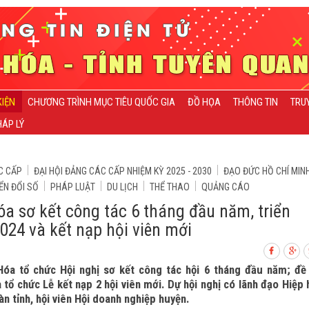
KIỆN
CHƯƠNG TRÌNH MỤC TIÊU QUỐC GIA
ĐỒ HỌA
THÔNG TIN
TRU
ÁP LÝ
C CẤP
ĐẠI HỘI ĐẢNG CÁC CẤP NHIỆM KỲ 2025 - 2030
ĐẠO ĐỨC HỒ CHÍ MIN
ỂN ĐỔI SỐ
PHÁP LUẬT
DU LỊCH
THỂ THAO
QUẢNG CÁO
 sơ kết công tác 6 tháng đầu năm, triển
024 và kết nạp hội viên mới
óa tổ chức Hội nghị sơ kết công tác hội 6 tháng đầu năm; đề
ổ chức Lễ kết nạp 2 hội viên mới. Dự hội nghị có lãnh đạo Hiệp 
n tỉnh, hội viên Hội doanh nghiệp huyện.