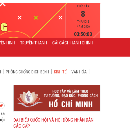
THỨ BẨY
8
THÁNG 8
NĂM 2026
03:50:05
YỀN HÌNH
TRUYỀN THANH
CẢI CÁCH HÀNH CHÍNH
H
PHÒNG CHỐNG DỊCH BỆNH
KINH TẾ
VĂN HÓA
 ra
hội
ĐẠI BIỂU QUỐC HỘI VÀ HỘI ĐỒNG NHÂN DÂN
CÁC CẤP