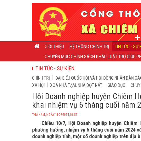
GIỚI THIỆU
HỆ THỐNG CHÍNH TRỊ
TIN TỨC - SỰ 
CHUYÊN MỤC CHÍNH SÁCH PHÁP LUẬT TRỢ GIÚP PH
TIN TỨC - SỰ KIỆN
CHÍNH TRỊ
ĐẠI BIỂU QUỐC HỘI VÀ HỘI ĐỒNG NHÂN DÂN CÁ
XÃ HỘI
XOÁ NHÀ TẠM, NHÀ DỘT NÁT
GIÁO DỤC
CHUY
Hội Doanh nghiệp huyện Chiêm Hóa
khai nhiệm vụ 6 tháng cuối năm 2
THỨ NĂM, NGÀY 11-07-2024, 06:57
Chiều 10/7, Hội Doanh nghiệp huyện Chiêm H
phương hướng, nhiệm vụ 6 tháng cuối năm 2024 và t
doanh nghiệp tỉnh, một số doanh nghiệp trên địa bà