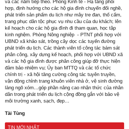
và các năm tiếp theo. Phòng Kinh tế - Hạ tầng phối
hợp, định hướng cho các hộ gia đình chuyển đổi nghề,
phát triển sản phẩm du lịch như mây tre đan, thổ cẩm,
trang phục dân tộc phục vụ nhu cầu của du khách; lên
kế hoạch cho các hộ gia đình đi tham quan, học tập
kinh nghệm. Phòng Nông nghiệp - PTNT phối hợp với
UBND xã khảo sát, trồng cây dọc các tuyến đường
phát triển du lịch. Các thành viên tổ công tác bám sát
phân công, xây dựng kế hoạch, phối hợp với UBND xã
và các hộ gia đình được phân công giúp đỡ thực hiện
đảm bảo nhiệm vụ; Ủy ban MTTQ và các tổ chức
chính trị - xã hội tăng cường công tác tuyên truyền,
vận động chỉnh trang khuôn viên nhà ở, vệ sinh đường
làng ngõ xóm…góp phần nâng cao nhận thức của nhân
dân trong phát triển du lịch cộng đồng gắn với bảo vệ
môi trường xanh, sạch, đẹp…
Tài Tùng
TIN MỚI NHẤT