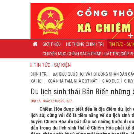
GIỚI THIỆU
HỆ THỐNG CHÍNH TRỊ
TIN TỨC - SỰ 
CHUYÊN MỤC CHÍNH SÁCH PHÁP LUẬT TRỢ GIÚP PH
TIN TỨC - SỰ KIỆN
CHÍNH TRỊ
ĐẠI BIỂU QUỐC HỘI VÀ HỘI ĐỒNG NHÂN DÂN CÁ
XÃ HỘI
XOÁ NHÀ TẠM, NHÀ DỘT NÁT
GIÁO DỤC
CHUY
Du lịch sinh thái Bản Biến những 
THỨ HAI, NGÀY 05-10-2020, 16:06
Chiêm Hóa được biết đến là địa điểm du lịch c
lịch sử, cùng với đó là tiềm năng về du lịch sinh 
huyện Chiêm Hóa đã bắt đầu có những bước đi qu
dẫn trong du lịch sinh thái ở Chiêm Hóa phải kể đ