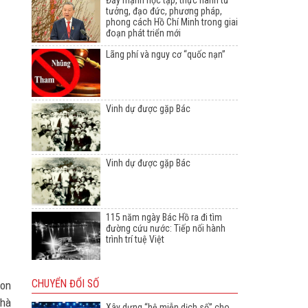
Đẩy mạnh học tập, thực hành tư
tưởng, đạo đức, phương pháp,
phong cách Hồ Chí Minh trong giai
đoạn phát triển mới
Lãng phí và nguy cơ “quốc nạn”
Vinh dự được gặp Bác
Vinh dự được gặp Bác
115 năm ngày Bác Hồ ra đi tìm
đường cứu nước: Tiếp nối hành
trình trí tuệ Việt
CHUYỂN ĐỔI SỐ
con
nhà
Xây dựng “hệ miễn dịch số” cho