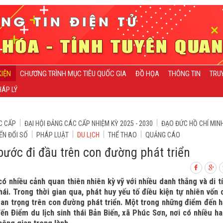
KIỆN
CHƯƠNG TRÌNH MỤC TIÊU QUỐC GIA
ĐỒ HỌA
THÔNG TIN
TRU
ÁP LÝ
C CẤP
ĐẠI HỘI ĐẢNG CÁC CẤP NHIỆM KỲ 2025 - 2030
ĐẠO ĐỨC HỒ CHÍ MIN
ỂN ĐỔI SỐ
PHÁP LUẬT
DU LỊCH
THỂ THAO
QUẢNG CÁO
bước đi đầu trên con đường phát triển
ó nhiều cảnh quan thiên nhiên kỳ vỹ với nhiều danh thắng và di t
thái. Trong thời gian qua, phát huy yếu tố điều kiện tự nhiên vốn 
an trọng trên con đường phát triển. Một trong những điểm đến 
ến Điểm du lịch sinh thái Bản Biến, xã Phúc Sơn, nơi có nhiều h