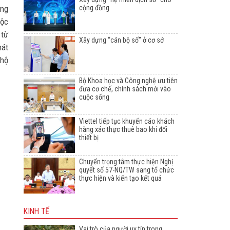
ừng
cộng đồng
tộc
 từ
Xây dựng “cán bộ số” ở cơ sở
hát
 hộ
Bộ Khoa học và Công nghệ ưu tiên
đưa cơ chế, chính sách mới vào
cuộc sống
Viettel tiếp tục khuyến cáo khách
hàng xác thực thuê bao khi đổi
thiết bị
Chuyển trọng tâm thực hiện Nghị
quyết số 57-NQ/TW sang tổ chức
thực hiện và kiến tạo kết quả
KINH TẾ
Vai trò của người uy tín trong