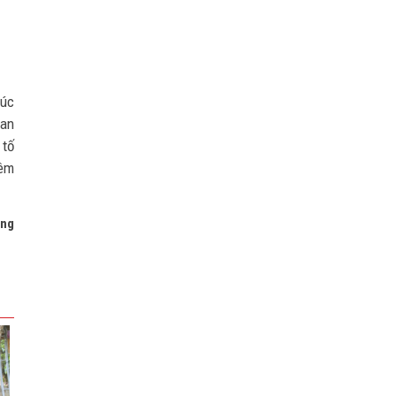
húc
uan
 tố
iêm
ơng