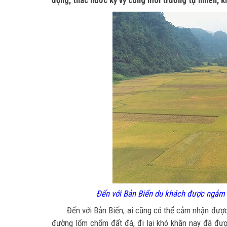
động, thác nước kỳ vỹ cùng môi trường tự nhiên, k
Đến với Bản Biến du khách được ngắm nh
Đến với Bản Biến, ai cũng có thể cảm nhận được
đường lổm chổm đất đá, đi lại khó khăn nay đã đượ