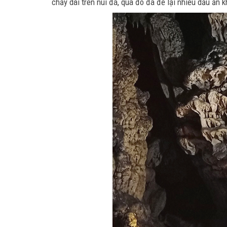
chảy dài trên núi đá, qua đó đã để lại nhiều dấu ấn 