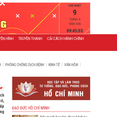
CHỦ NHẬT
9
THÁNG 8
NĂM 2026
09:45:04
YỀN HÌNH
TRUYỀN THANH
CẢI CÁCH HÀNH CHÍNH
H
PHÒNG CHỐNG DỊCH BỆNH
KINH TẾ
VĂN HÓA
ích
có,
hấp
ĐẠO ĐỨC HỒ CHÍ MINH
ang