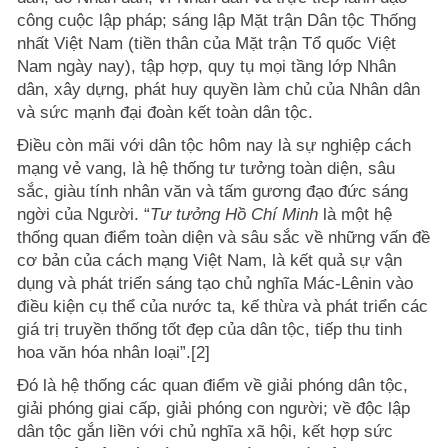
công cuộc lập pháp; sáng lập Mặt trận Dân tộc Thống
nhất Việt Nam (tiền thân của Mặt trận Tổ quốc Việt
Nam ngày nay), tập hợp, quy tụ mọi tầng lớp Nhân
dân, xây dựng, phát huy quyền làm chủ của Nhân dân
và sức mạnh đại đoàn kết toàn dân tộc.
Điều còn mãi với dân tộc hôm nay là sự nghiệp cách
mạng vẻ vang, là hệ thống tư tưởng toàn diện, sâu
sắc, giàu tính nhân văn và tấm gương đạo đức sáng
ngời của Người. “
Tư tưởng Hồ Chí Minh
là một hệ
thống quan điểm toàn diện và sâu sắc về những vấn đề
cơ bản của cách mạng Việt Nam, là kết quả sự vận
dụng và phát triển sáng tạo chủ nghĩa Mác-Lênin vào
điều kiện cụ thể của nước ta, kế thừa và phát triển các
giá trị truyền thống tốt đẹp của dân tộc, tiếp thu tinh
hoa văn hóa nhân loại”.[2]
Đó là hệ thống các quan điểm về giải phóng dân tộc,
giải phóng giai cấp, giải phóng con người; về độc lập
dân tộc gắn liền với chủ nghĩa xã hội, kết hợp sức