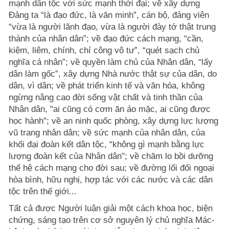
mạnh dân tộc với sức mạnh thời đại; về xây dựng
Đảng ta “là đạo đức, là văn minh”, cán bộ, đảng viên
“vừa là người lãnh đạo, vừa là người đày tớ thật trung
thành của nhân dân”; về đạo đức cách mạng, “cần,
kiệm, liêm, chính, chí công vô tư”, “quét sạch chủ
nghĩa cá nhân”; về quyền làm chủ của Nhân dân, “lấy
dân làm gốc”, xây dựng Nhà nước thật sự của dân, do
dân, vì dân; về phát triển kinh tế và văn hóa, không
ngừng nâng cao đời sống vật chất và tinh thần của
Nhân dân, "ai cũng có cơm ăn áo mặc, ai cũng được
học hành"; về an ninh quốc phòng, xây dựng lực lượng
vũ trang nhân dân; về sức mạnh của nhân dân, của
khối đại đoàn kết dân tộc, “không gì mạnh bằng lực
lượng đoàn kết của Nhân dân”; về chăm lo bồi dưỡng
thế hệ cách mạng cho đời sau; về đường lối đối ngoại
hòa bình, hữu nghị, hợp tác với các nước và các dân
tộc trên thế giới...
Tất cả được Người luận giải một cách khoa học, biện
chứng, sáng tạo trên cơ sở nguyên lý chủ nghĩa Mác-