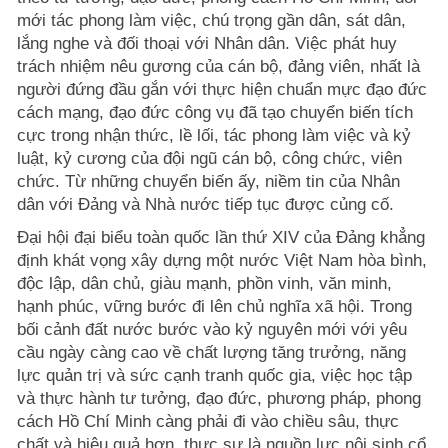
mới tác phong làm việc, chú trọng gần dân, sát dân,
lắng nghe và đối thoại với Nhân dân. Việc phát huy
trách nhiệm nêu gương của cán bộ, đảng viên, nhất là
người đứng đầu gắn với thực hiện chuẩn mực đạo đức
cách mạng, đạo đức công vụ đã tạo chuyển biến tích
cực trong nhận thức, lề lối, tác phong làm việc và kỷ
luật, kỷ cương của đội ngũ cán bộ, công chức, viên
chức. Từ những chuyển biến ấy, niềm tin của Nhân
dân với Đảng và Nhà nước tiếp tục được củng cố.
Đại hội đại biểu toàn quốc lần thứ XIV của Đảng khẳng
định khát vọng xây dựng một nước Việt Nam hòa bình,
độc lập, dân chủ, giàu mạnh, phồn vinh, văn minh,
hạnh phúc, vững bước đi lên chủ nghĩa xã hội. Trong
bối cảnh đất nước bước vào kỷ nguyên mới với yêu
cầu ngày càng cao về chất lượng tăng trưởng, năng
lực quản trị và sức cạnh tranh quốc gia, việc học tập
và thực hành tư tưởng, đạo đức, phương pháp, phong
cách Hồ Chí Minh càng phải đi vào chiều sâu, thực
chất và hiệu quả hơn, thực sự là nguồn lực nội sinh cổ