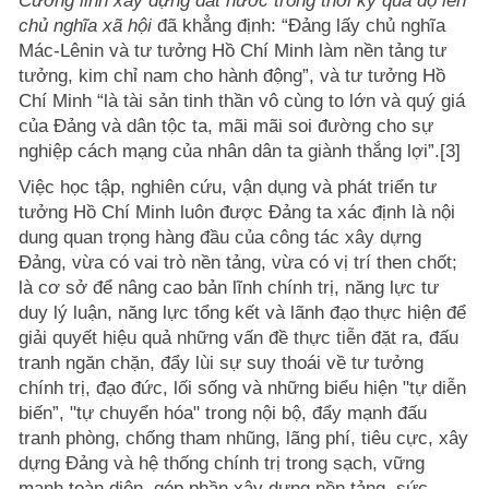
Cương lĩnh xây dựng đất nước trong thời kỳ quá độ lên
chủ nghĩa xã hội
đã khẳng định: “Đảng lấy chủ nghĩa
Mác-Lênin và tư tưởng Hồ Chí Minh làm nền tảng tư
tưởng, kim chỉ nam cho hành động”, và tư tưởng Hồ
Chí Minh “là tài sản tinh thần vô cùng to lớn và quý giá
của Đảng và dân tộc ta, mãi mãi soi đường cho sự
nghiệp cách mạng của nhân dân ta giành thắng lợi”.[3]
Việc học tập, nghiên cứu, vận dụng và phát triển tư
tưởng Hồ Chí Minh luôn được Đảng ta xác định là nội
dung quan trọng hàng đầu của công tác xây dựng
Đảng, vừa có vai trò nền tảng, vừa có vị trí then chốt;
là cơ sở để nâng cao bản lĩnh chính trị, năng lực tư
duy lý luận, năng lực tổng kết và lãnh đạo thực hiện để
giải quyết hiệu quả những vấn đề thực tiễn đặt ra, đấu
tranh ngăn chặn, đẩy lùi sự suy thoái về tư tưởng
chính trị, đạo đức, lối sống và những biểu hiện "tự diễn
biến”, "tự chuyển hóa" trong nội bộ, đẩy mạnh đấu
tranh phòng, chống tham nhũng, lãng phí, tiêu cực, xây
dựng Đảng và hệ thống chính trị trong sạch, vững
mạnh toàn diện, góp phần xây dựng nền tảng, sức