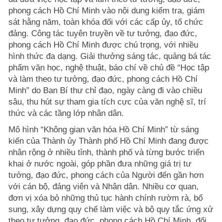
phong cách Hồ Chí Minh vào nội dung kiểm tra, giám
sát hằng năm, toàn khóa đối với các cấp ủy, tổ chức
đảng. Công tác tuyên truyền về tư tưởng, đạo đức,
phong cách Hồ Chí Minh được chú trọng, với nhiều
hình thức đa dạng. Giải thưởng sáng tác, quảng bá tác
phẩm văn học, nghệ thuật, báo chí về chủ đề “Học tập
và làm theo tư tưởng, đạo đức, phong cách Hồ Chí
Minh” do Ban Bí thư chỉ đạo, ngày càng đi vào chiều
sâu, thu hút sự tham gia tích cực của văn nghệ sĩ, trí
thức và các tầng lớp nhân dân.
Mô hình “Không gian văn hóa Hồ Chí Minh” từ sáng
kiến của Thành ủy Thành phố Hồ Chí Minh đang được
nhân rộng ở nhiều tỉnh, thành phố và từng bước triển
khai ở nước ngoài, góp phần đưa những giá trị tư
tưởng, đạo đức, phong cách của Người đến gần hơn
với cán bộ, đảng viên và Nhân dân. Nhiều cơ quan,
đơn vị xóa bỏ những thủ tục hành chính rườm rà, bổ
sung, xây dựng quy chế làm việc và bộ quy tắc ứng xử
theo tư tưởng, đạo đức, phong cách Hồ Chí Minh, đổi