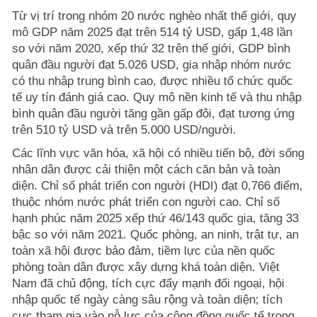
Từ vị trí trong nhóm 20 nước nghèo nhất thế giới, quy
mô GDP năm 2025 đạt trên 514 tỷ USD, gấp 1,48 lần
so với năm 2020, xếp thứ 32 trên thế giới, GDP bình
quân đầu người đạt 5.026 USD, gia nhập nhóm nước
có thu nhập trung bình cao, được nhiều tổ chức quốc
tế uy tín đánh giá cao. Quy mô nền kinh tế và thu nhập
bình quân đầu người tăng gần gấp đôi, đạt tương ứng
trên 510 tỷ USD và trên 5.000 USD/người.
Các lĩnh vực văn hóa, xã hội có nhiều tiến bộ, đời sống
nhân dân được cải thiện một cách căn bản và toàn
diện. Chỉ số phát triển con người (HDI) đạt 0,766 điểm,
thuộc nhóm nước phát triển con người cao. Chỉ số
hạnh phúc năm 2025 xếp thứ 46/143 quốc gia, tăng 33
bậc so với năm 2021. Quốc phòng, an ninh, trật tự, an
toàn xã hội được bảo đảm, tiềm lực của nền quốc
phòng toàn dân được xây dựng khá toàn diện. Việt
Nam đã chủ động, tích cực đẩy mạnh đối ngoại, hội
nhập quốc tế ngày càng sâu rộng và toàn diện; tích
cực tham gia vào nỗ lực của cộng đồng quốc tế trong