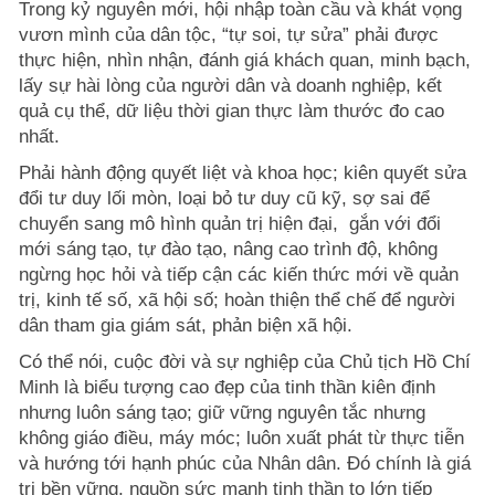
Trong kỷ nguyên mới, hội nhập toàn cầu và khát vọng
vươn mình của dân tộc, “tự soi, tự sửa” phải được
thực hiện, nhìn nhận, đánh giá khách quan, minh bạch,
lấy sự hài lòng của người dân và doanh nghiệp, kết
quả cụ thể, dữ liệu thời gian thực làm thước đo cao
nhất.
Phải hành động quyết liệt và khoa học; kiên quyết sửa
đổi tư duy lối mòn, loại bỏ tư duy cũ kỹ, sợ sai để
chuyển sang mô hình quản trị hiện đại, gắn với đổi
mới sáng tạo, tự đào tạo, nâng cao trình độ, không
ngừng học hỏi và tiếp cận các kiến thức mới về quản
trị, kinh tế số, xã hội số; hoàn thiện thể chế để người
dân tham gia giám sát, phản biện xã hội.
Có thể nói, cuộc đời và sự nghiệp của Chủ tịch Hồ Chí
Minh là biểu tượng cao đẹp của tinh thần kiên định
nhưng luôn sáng tạo; giữ vững nguyên tắc nhưng
không giáo điều, máy móc; luôn xuất phát từ thực tiễn
và hướng tới hạnh phúc của Nhân dân. Đó chính là giá
trị bền vững, nguồn sức mạnh tinh thần to lớn tiếp