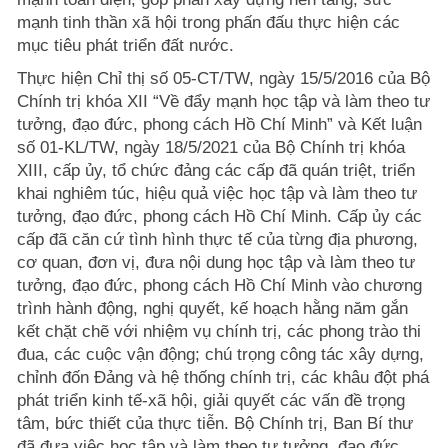
mạnh tinh thần xã hội trong phấn đấu thực hiện các
mục tiêu phát triển đất nước.
Thực hiện Chỉ thị số 05-CT/TW, ngày 15/5/2016 của Bộ
Chính trị khóa XII “Về đẩy mạnh học tập và làm theo tư
tưởng, đạo đức, phong cách Hồ Chí Minh” và Kết luận
số 01-KL/TW, ngày 18/5/2021 của Bộ Chính trị khóa
XIII, cấp ủy, tổ chức đảng các cấp đã quán triệt, triển
khai nghiêm túc, hiệu quả việc học tập và làm theo tư
tưởng, đạo đức, phong cách Hồ Chí Minh. Cấp ủy các
cấp đã căn cứ tình hình thực tế của từng địa phương,
cơ quan, đơn vị, đưa nội dung học tập và làm theo tư
tưởng, đạo đức, phong cách Hồ Chí Minh vào chương
trình hành động, nghị quyết, kế hoạch hằng năm gắn
kết chặt chẽ với nhiệm vụ chính trị, các phong trào thi
đua, các cuộc vận động; chú trọng công tác xây dựng,
chỉnh đốn Đảng và hệ thống chính trị, các khâu đột phá
phát triển kinh tế-xã hội, giải quyết các vấn đề trọng
tâm, bức thiết của thực tiễn. Bộ Chính trị, Ban Bí thư
đã đưa việc học tập và làm theo tư tưởng, đạo đức,