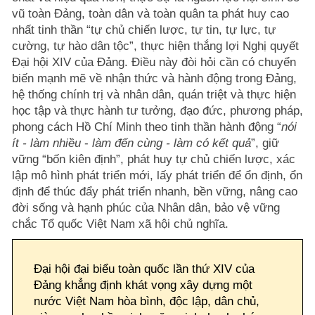
vũ toàn Đảng, toàn dân và toàn quân ta phát huy cao
nhất tinh thần “tự chủ chiến lược, tự tin, tự lực, tự
cường, tự hào dân tộc”, thực hiện thắng lợi Nghị quyết
Đại hội XIV của Đảng. Điều này đòi hỏi cần có chuyển
biến mạnh mẽ về nhận thức và hành động trong Đảng,
hệ thống chính trị và nhân dân, quán triệt và thực hiện
học tập và thực hành tư tưởng, đạo đức, phương pháp,
phong cách Hồ Chí Minh theo tinh thần hành động “
nói
ít - làm nhiều
-
làm đến cùng - làm có kết quả
”, giữ
vững “bốn kiên định”, phát huy tự chủ chiến lược, xác
lập mô hình phát triển mới, lấy phát triển để ổn định, ổn
định để thúc đẩy phát triển nhanh, bền vững, nâng cao
đời sống và hạnh phúc của Nhân dân, bảo vệ vững
chắc Tổ quốc Việt Nam xã hội chủ nghĩa.
Đại hội đại biểu toàn quốc lần thứ XIV của
Đảng khẳng định khát vọng xây dựng một
nước Việt Nam hòa bình, độc lập, dân chủ,