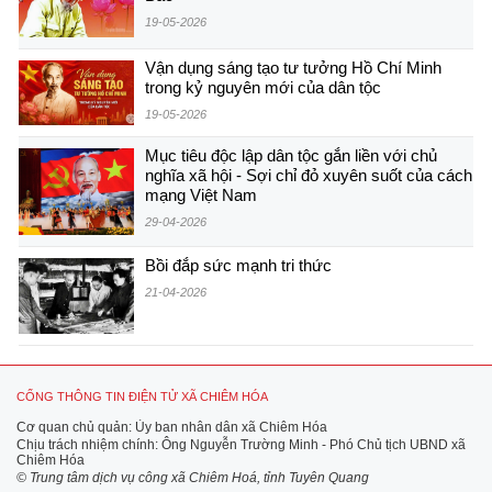
19-05-2026
Vận dụng sáng tạo tư tưởng Hồ Chí Minh
trong kỷ nguyên mới của dân tộc
19-05-2026
Mục tiêu độc lập dân tộc gắn liền với chủ
nghĩa xã hội - Sợi chỉ đỏ xuyên suốt của cách
mạng Việt Nam
29-04-2026
Bồi đắp sức mạnh tri thức
21-04-2026
CỔNG THÔNG TIN ĐIỆN TỬ XÃ CHIÊM HÓA
Cơ quan chủ quản: Ủy ban nhân dân xã Chiêm Hóa
Chịu trách nhiệm chính: Ông Nguyễn Trường Minh - Phó Chủ tịch UBND xã
Chiêm Hóa
© Trung tâm dịch vụ công xã Chiêm Hoá, tỉnh Tuyên Quang