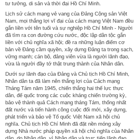
tư tưởng, di sản và thời đại Hồ Chí Minh.
Lịch sử cách mạng vẻ vang của Đảng Cộng sản Việt
Nam, mọi thắng lợi vĩ đại của cách mạng Việt Nam đều
gắn liền với tên tuổi và sự nghiệp Hồ Chí Minh - Người
đã tìm ra con đường cứu nước, độc lập dân tộc gắn
liền với chủ nghĩa xã hội; đề ra những luận điểm cơ
bản về Đảng cầm quyền, xây dựng Đảng ta trong sạch,
vững mạnh; cán bộ, đảng viên vừa là người lãnh đạo,
vừa là người đầy tớ thật trung thành của Nhân dân.
Dưới sự lãnh đạo của Đảng và Chủ tịch Hồ Chí Minh,
Nhân dân ta đã làm nên thắng lợi của Cách mạng
Tháng Tám năm 1945, chiến thắng hai thế lực thực
dân, đế quốc trong các cuộc kháng chiến trường kỳ,
bảo vệ thành quả Cách mạng tháng Tám, thống nhất
đất nước và tiến hành công cuộc đổi mới, xây dựng,
phát triển và bảo vệ Tổ quốc Việt Nam xã hội chủ
nghĩa. Chủ tịch Hồ Chí Minh đã đặt nền móng xây
dựng Nhà nước pháp quyền xã hội chủ nghĩa của Nhân
dân, do Nhân dân, vì Nhân dân và trực tiếp lãnh đạo