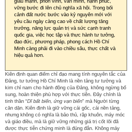
giàu mạnh, phồn vinh, văn minh, hạnh phúc,
vững bước đi lên chủ nghĩa xã hội. Trong bối
cảnh đất nước bước vào kỷ nguyên mới với
yêu cầu ngày càng cao về chất lượng tăng
trưởng, năng lực quản trị và sức cạnh tranh
quốc gia, việc học tập và thực hành tư tưởng,
đạo đức, phương pháp, phong cách Hồ Chí
Minh càng phải đi vào chiều sâu, thực chất và
hiệu quả hơn.
Kiên định quan điểm chỉ đạo mang tính nguyên tắc của
Đảng, tư tưởng Hồ Chí Minh là nền tảng tư tưởng và
kim chỉ nam cho hành động của Đảng, không ngừng bổ
sung, hoàn thiện phù hợp với thực tiễn. Đây chính là
tinh thần “
Dĩ bất biến, ứng vạn biến
” mà Người từng
căn dặn. Kiên định là giữ vững cái gốc, cái nền tảng,
nhưng không có nghĩa là bảo thủ, rập khuôn, máy móc
và giáo điều, mà là giữ vững những giá trị cốt lõi đã
được thực tiễn chứng minh là đúng đắn. Không máy