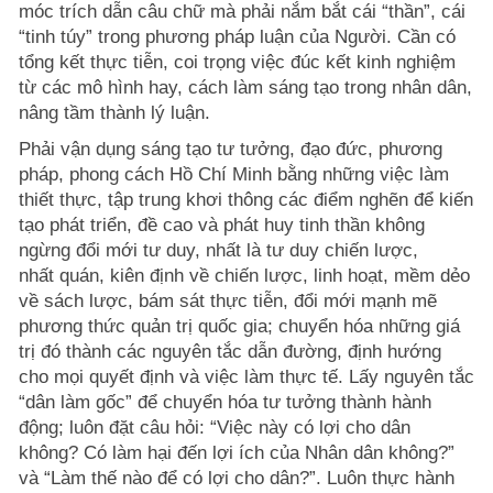
móc trích dẫn câu chữ mà phải nắm bắt cái “thần”, cái
“tinh túy” trong phương pháp luận của Người. Cần có
tổng kết thực tiễn, coi trọng việc đúc kết kinh nghiệm
từ các mô hình hay, cách làm sáng tạo trong nhân dân,
nâng tầm thành lý luận.
Phải vận dụng sáng tạo tư tưởng, đạo đức, phương
pháp, phong cách Hồ Chí Minh bằng những việc làm
thiết thực, tập trung khơi thông các điểm nghẽn để kiến
tạo phát triển, đề cao và phát huy tinh thần không
ngừng đổi mới tư duy, nhất là tư duy chiến lược,
nhất quán, kiên định về chiến lược, linh hoạt, mềm dẻo
về sách lược, bám sát thực tiễn, đổi mới mạnh mẽ
phương thức quản trị quốc gia; chuyển hóa những giá
trị đó thành các nguyên tắc dẫn đường, định hướng
cho mọi quyết định và việc làm thực tế. Lấy nguyên tắc
“dân làm gốc” để chuyển hóa tư tưởng thành hành
động; luôn đặt câu hỏi: “Việc này có lợi cho dân
không? Có làm hại đến lợi ích của Nhân dân không?”
và “Làm thế nào để có lợi cho dân?”. Luôn thực hành