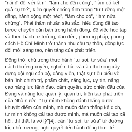
“nói đi đôi với làm”, “làm cho đến cùng”, “làm có kết
quả cụ thể”, kiên quyết chống tình trạng “tư tưởng một
đằng, hành động một nẻo”, “làm cho có”, “làm nửa
chừng”. Phải thấm nhuần sâu sắc, hiểu đúng để tạo
bước chuyển căn bản trong hành động, để việc học tập
và thực hành tư tưởng, đạo đức, phương pháp, phong
cách Hồ Chí Minh trở thành nhu cầu tự thân, động lực
đổi mới sáng tạo, nền tảng của phát triển.
Đồng thời chú trọng thực hành “tự soi, tự sửa” một
cách thường xuyên, nghiêm túc và cầu thị trong xây
dựng đội ngũ cán bộ, đảng viên, thật sự tiêu biểu về
bản lĩnh chính trị, phẩm chất, năng lực, uy tín, nâng
cao năng lực lãnh đạo, cầm quyền, sức chiến đấu của
Đảng và năng lực quản lý, quản trị, kiến tạo phát triển
của Nhà nước. “Tự mình không đánh thắng được
khuyết điểm của mình, mà muốn đánh thắng kẻ địch,
tự mình không cải tạo được mình, mà muốn cải tạo xã
hội, thì thật là vô lý”[4], cần “tự soi, tự sửa” từ đường
lối, chủ trương, nghị quyết đến hành động thực tế.