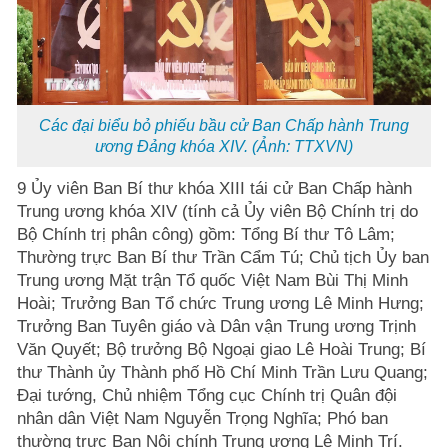
Các đại biểu bỏ phiếu bầu cử Ban Chấp hành Trung
ương Đảng khóa XIV. (Ảnh: TTXVN)
9 Ủy viên Ban Bí thư khóa XIII tái cử Ban Chấp hành
Trung ương khóa XIV (tính cả Ủy viên Bộ Chính trị do
Bộ Chính trị phân công) gồm: Tổng Bí thư Tô Lâm;
Thường trực Ban Bí thư Trần Cẩm Tú; Chủ tịch Ủy ban
Trung ương Mặt trận Tổ quốc Việt Nam Bùi Thị Minh
Hoài; Trưởng Ban Tổ chức Trung ương Lê Minh Hưng;
Trưởng Ban Tuyên giáo và Dân vận Trung ương Trịnh
Văn Quyết; Bộ trưởng Bộ Ngoại giao Lê Hoài Trung; Bí
thư Thành ủy Thành phố Hồ Chí Minh Trần Lưu Quang;
Đại tướng, Chủ nhiệm Tổng cục Chính trị Quân đội
nhân dân Việt Nam Nguyễn Trọng Nghĩa; Phó ban
thường trực Ban Nội chính Trung ương Lê Minh Trí.