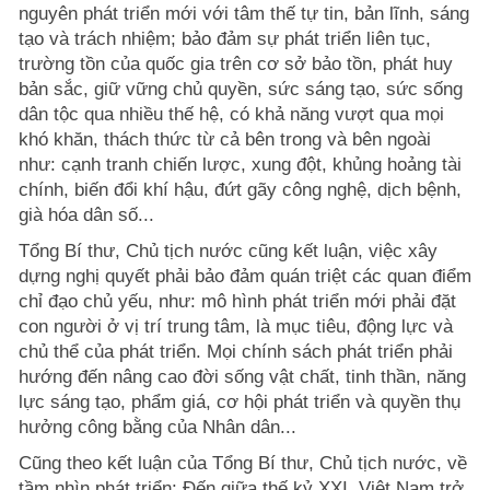
nguyên phát triển mới với tâm thế tự tin, bản lĩnh, sáng
tạo và trách nhiệm; bảo đảm sự phát triển liên tục,
trường tồn của quốc gia trên cơ sở bảo tồn, phát huy
bản sắc, giữ vững chủ quyền, sức sáng tạo, sức sống
dân tộc qua nhiều thế hệ, có khả năng vượt qua mọi
khó khăn, thách thức từ cả bên trong và bên ngoài
như: cạnh tranh chiến lược, xung đột, khủng hoảng tài
chính, biến đổi khí hậu, đứt gãy công nghệ, dịch bệnh,
già hóa dân số...
Tổng Bí thư, Chủ tịch nước cũng kết luận, việc xây
dựng nghị quyết phải bảo đảm quán triệt các quan điểm
chỉ đạo chủ yếu, như: mô hình phát triển mới phải đặt
con người ở vị trí trung tâm, là mục tiêu, động lực và
chủ thể của phát triển. Mọi chính sách phát triển phải
hướng đến nâng cao đời sống vật chất, tinh thần, năng
lực sáng tạo, phẩm giá, cơ hội phát triển và quyền thụ
hưởng công bằng của Nhân dân...
Cũng theo kết luận của Tổng Bí thư, Chủ tịch nước, về
tầm nhìn phát triển: Đến giữa thế kỷ XXI, Việt Nam trở