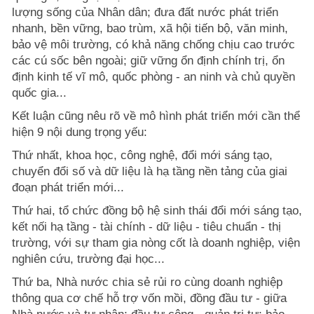
lượng sống của Nhân dân; đưa đất nước phát triển
nhanh, bền vững, bao trùm, xã hội tiến bộ, văn minh,
bảo vệ môi trường, có khả năng chống chịu cao trước
các cú sốc bên ngoài; giữ vững ổn định chính trị, ổn
định kinh tế vĩ mô, quốc phòng - an ninh và chủ quyền
quốc gia...
Kết luận cũng nêu rõ về mô hình phát triển mới cần thể
hiện 9 nội dung trọng yếu:
Thứ nhất, khoa học, công nghệ, đổi mới sáng tạo,
chuyển đổi số và dữ liệu là hạ tầng nền tảng của giai
đoạn phát triển mới...
Thứ hai, tổ chức đồng bộ hệ sinh thái đổi mới sáng tạo,
kết nối hạ tầng - tài chính - dữ liệu - tiêu chuẩn - thị
trường, với sự tham gia nòng cốt là doanh nghiệp, viện
nghiên cứu, trường đại học...
Thứ ba, Nhà nước chia sẻ rủi ro cùng doanh nghiệp
thông qua cơ chế hỗ trợ vốn mồi, đồng đầu tư - giữa