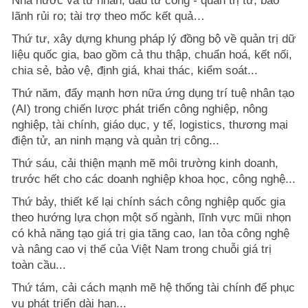
Nhà nước và tư nhân; đầu tư công - quản trị tư; bảo
lãnh rủi ro; tài trợ theo mốc kết quả…
Thứ tư, xây dựng khung pháp lý đồng bộ về quản trị dữ
liệu quốc gia, bao gồm cả thu thập, chuẩn hoá, kết nối,
chia sẻ, bảo vệ, định giá, khai thác, kiểm soát...
Thứ năm, đẩy mạnh hơn nữa ứng dụng trí tuệ nhân tạo
(AI) trong chiến lược phát triển công nghiệp, nông
nghiệp, tài chính, giáo dục, y tế, logistics, thương mại
điện tử, an ninh mạng và quản trị công...
Thứ sáu, cải thiện mạnh mẽ môi trường kinh doanh,
trước hết cho các doanh nghiệp khoa học, công nghệ...
Thứ bảy, thiết kế lại chính sách công nghiệp quốc gia
theo hướng lựa chọn một số ngành, lĩnh vực mũi nhọn
có khả năng tạo giá trị gia tăng cao, lan tỏa công nghệ
và nâng cao vị thế của Việt Nam trong chuỗi giá trị
toàn cầu...
Thứ tám, cải cách mạnh mẽ hệ thống tài chính để phục
vụ phát triển dài hạn...