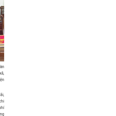
oàn
xã,
iện
ãi,
chi
phí
ơng