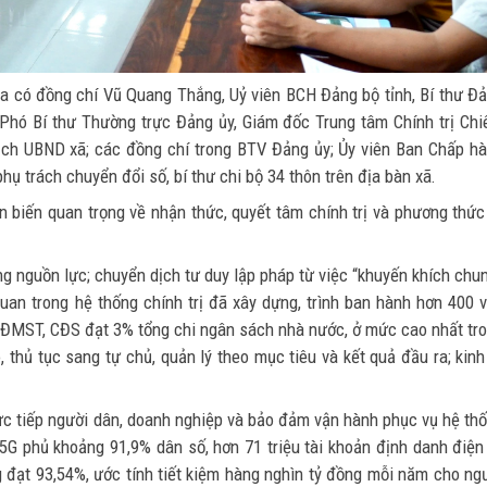
óa có đồng chí Vũ Quang Thắng, Uỷ viên BCH Đảng bộ tỉnh, Bí thư Đ
Phó Bí thư Thường trực Đảng ủy, Giám đốc Trung tâm Chính trị Ch
ịch UBND xã; các đồng chí trong BTV Đảng ủy; Ủy viên Ban Chấp h
hụ trách chuyển đổi số, bí thư chi bộ 34 thôn trên địa bàn xã.
 biến quan trọng về nhận thức, quyết tâm chính trị và phương thức
ông nguồn lực; chuyển dịch tư duy lập pháp từ việc “khuyến khích chu
quan trong hệ thống chính trị đã xây dựng, trình ban hành hơn 400 
N, ĐMST, CĐS đạt 3% tổng chi ngân sách nhà nước, ở mức cao nhất tr
 thủ tục sang tự chủ, quản lý theo mục tiêu và kết quả đầu ra; kinh
rực tiếp người dân, doanh nghiệp và bảo đảm vận hành phục vụ hệ th
 5G phủ khoảng 91,9% dân số, hơn 71 triệu tài khoản định danh điện
ng đạt 93,54%, ước tính tiết kiệm hàng nghìn tỷ đồng mỗi năm cho ng