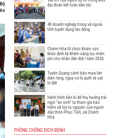
Vai trò của người uy tín trong khối
 Bộ
đại đoàn kết toàn dân tộc
rên
40 doanh nghiệp trong và ngoài
tỉnh tuyển dụng lao động
Chiêm Hóa tổ chức khám sức
khỏe định kỳ khám sàng lọc miễn
phí cho nhân dân đợt I năm 2026
Tuyên Quang cảnh báo mưa lớn
diện rộng, nguy cơ lũ quét và sạt
lở đất
Hành trình bền bỉ để thụ hưởng trái
ngọt “an sinh” từ tham gia bảo
hiểm xã hội tự nguyện của người
dân thôn Phúc Tiến, xã Chiêm
Hóa
PHÒNG CHỐNG DỊCH BỆNH