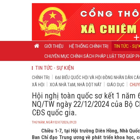
GIỚI THIỆU
HỆ THỐNG CHÍNH TRỊ
TIN TỨC - SỰ 
CHUYÊN MỤC CHÍNH SÁCH PHÁP LUẬT TRỢ GIÚP PH
TIN TỨC - SỰ KIỆN
CHÍNH TRỊ
ĐẠI BIỂU QUỐC HỘI VÀ HỘI ĐỒNG NHÂN DÂN CÁ
XÃ HỘI
XOÁ NHÀ TẠM, NHÀ DỘT NÁT
GIÁO DỤC
CHUY
Hội nghị toàn quốc sơ kết 1 năm 6
NQ/TW ngày 22/12/2024 của Bộ Chí
CĐS quốc gia.
THỨ NĂM, NGÀY 02-07-2026, 09:23
Chiều 1-7, tại Hội trường Diên Hồng, Nhà Quốc 
Ban Chỉ đạo Trung ương về phát triển khoa học, 