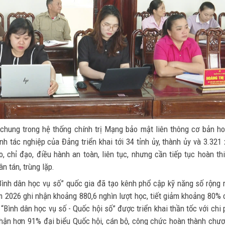
chung trong hệ thống chính trị Mạng bảo mật liên thông cơ bản h
h tác nghiệp của Đảng triển khai tới 34 tỉnh ủy, thành ủy và 3.321 
, chỉ đạo, điều hành an toàn, liên tục, nhưng cần tiếp tục hoàn th
ân tán, trùng lặp.
ình dân học vụ số” quốc gia đã tạo kênh phổ cập kỹ năng số rộng r
ăm 2026 ghi nhận khoảng 880,6 nghìn lượt học, tiết giảm khoảng 80% 
 “Bình dân học vụ số - Quốc hội số” được triển khai thần tốc với chi 
nhận hơn 91% đại biểu Quốc hội, cán bộ, công chức hoàn thành chư