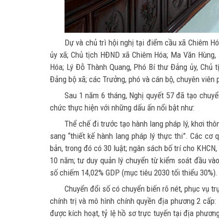
Dự và chủ trì hội nghị tại điểm cầu xã Chiêm H
ủy xã; Chủ tịch HĐND xã Chiêm Hóa; Ma Văn Hùng, 
Hóa; Lý Đỗ Thành Quang, Phó Bí thư Đảng ủy, Chủ t
Đảng bộ xã; các Trưởng, phó và cán bộ, chuyên viên p
Sau 1 năm 6 tháng, Nghị quyết 57 đã tạo chuyển
chức thực hiện với những dấu ấn nổi bật như:
Thể chế đi trước tạo hành lang pháp lý, khơi th
sang “thiết kế hành lang pháp lý thực thi”. Các cơ 
bản, trong đó có 30 luật; ngân sách bố trí cho KHC
10 năm; tư duy quản lý chuyển từ kiểm soát đầu vào,
số chiếm 14,02% GDP (mục tiêu 2030 tối thiểu 30%).
Chuyển đổi số có chuyển biến rõ nét, phục vụ t
chính trị và mô hình chính quyền địa phương 2 cấp:
được kích hoạt, tỷ lệ hồ sơ trực tuyến tại địa phươ