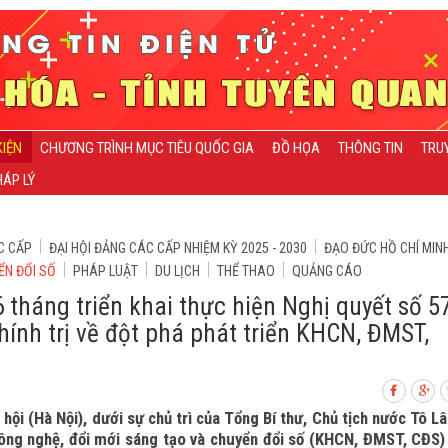
KIỆN
CHƯƠNG TRÌNH MỤC TIÊU QUỐC GIA
ĐỒ HỌA
THÔNG TIN
TRU
ÁP LÝ
C CẤP
ĐẠI HỘI ĐẢNG CÁC CẤP NHIỆM KỲ 2025 - 2030
ĐẠO ĐỨC HỒ CHÍ MIN
ỂN ĐỔI SỐ
PHÁP LUẬT
DU LỊCH
THỂ THAO
QUẢNG CÁO
 tháng triển khai thực hiện Nghị quyết số 5
nh trị về đột phá phát triển KHCN, ĐMST,
hội (Hà Nội), dưới sự chủ trì của Tổng Bí thư, Chủ tịch nước Tô L
công nghệ, đổi mới sáng tạo và chuyển đổi số (KHCN, ĐMST, CĐS)