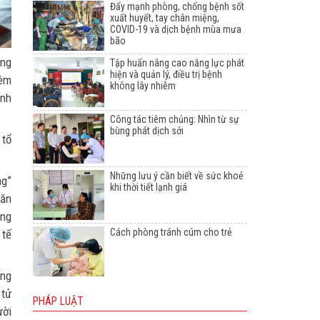
Đẩy mạnh phòng, chống bệnh sốt
xuất huyết, tay chân miệng,
COVID-19 và dịch bệnh mùa mưa
bão
ảng
Tập huấn nâng cao năng lực phát
hiện và quản lý, điều trị bệnh
iêm
không lây nhiễm
ành
Công tác tiêm chủng: Nhìn từ sự
bùng phát dịch sởi
 tổ
Những lưu ý cần biết về sức khoẻ
ng”
khi thời tiết lạnh giá
văn
ong
Cách phòng tránh cúm cho trẻ
 tế
ống
 tử
PHÁP LUẬT
ười