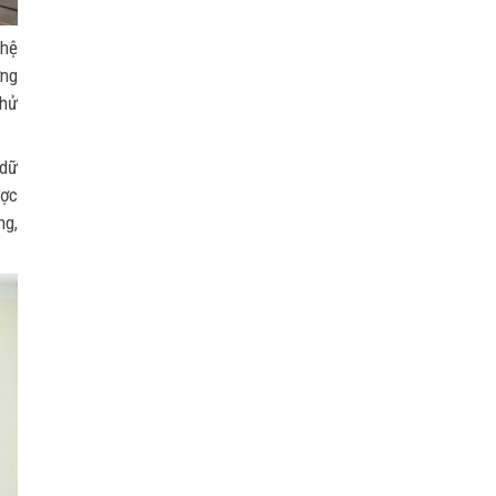
ghệ
ơng
thử
 dữ
ược
ng,