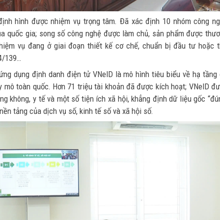
định hình được nhiệm vụ trọng tâm. Đã xác định 10 nhóm công n
của quốc gia; song số công nghệ được làm chủ, sản phẩm được thư
nhiệm vụ đang ở giai đoạn thiết kế cơ chế, chuẩn bị đầu tư hoặc 
44/139…
 ứng dụng định danh điện tử VNeID là mô hình tiêu biểu về hạ tầng
uy mô toàn quốc. Hơn 71 triệu tài khoản đã được kích hoạt; VNeID đ
ng không, y tế và một số tiện ích xã hội, khẳng định dữ liệu gốc “đú
nền tảng của dịch vụ số, kinh tế số và xã hội số.