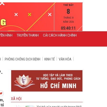
THỨ BẨY
8
THÁNG 8
NĂM 2026
05:40:12
YỀN HÌNH
TRUYỀN THANH
CẢI CÁCH HÀNH CHÍNH
H
PHÒNG CHỐNG DỊCH BỆNH
KINH TẾ
VĂN HÓA
7-
XÃ HỘI
âm,
 tổ