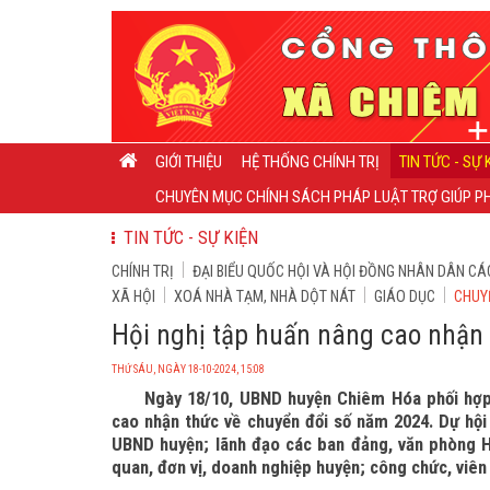
GIỚI THIỆU
HỆ THỐNG CHÍNH TRỊ
TIN TỨC - SỰ 
CHUYÊN MỤC CHÍNH SÁCH PHÁP LUẬT TRỢ GIÚP PH
TIN TỨC - SỰ KIỆN
CHÍNH TRỊ
ĐẠI BIỂU QUỐC HỘI VÀ HỘI ĐỒNG NHÂN DÂN CÁ
XÃ HỘI
XOÁ NHÀ TẠM, NHÀ DỘT NÁT
GIÁO DỤC
CHUY
Hội nghị tập huấn nâng cao nhận
THỨ SÁU, NGÀY 18-10-2024, 15:08
Ngày 18/10, UBND huyện Chiêm Hóa phối hợp 
cao nhận thức về chuyển đổi số năm 2024. Dự hội
UBND huyện; lãnh đạo các ban đảng, văn phòng Hu
quan, đơn vị, doanh nghiệp huyện; công chức, viên