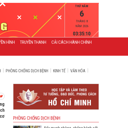
THỨ NĂM
6
THÁNG 8
NĂM 2026
03:35:11
YỀN HÌNH
TRUYỀN THANH
CẢI CÁCH HÀNH CHÍNH
H
PHÒNG CHỐNG DỊCH BỆNH
KINH TẾ
VĂN HÓA
âng
ịch
 cơ
PHÒNG CHỐNG DỊCH BỆNH