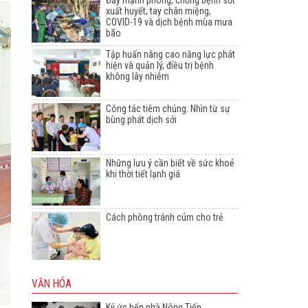
Đẩy mạnh phòng, chống bệnh sốt
xuất huyết, tay chân miệng,
COVID-19 và dịch bệnh mùa mưa
bão
Tập huấn nâng cao năng lực phát
hiện và quản lý, điều trị bệnh
không lây nhiễm
Công tác tiêm chủng: Nhìn từ sự
bùng phát dịch sởi
Những lưu ý cần biết về sức khoẻ
khi thời tiết lạnh giá
Cách phòng tránh cúm cho trẻ
VĂN HÓA
Ký ức bến phà Nông Tiến