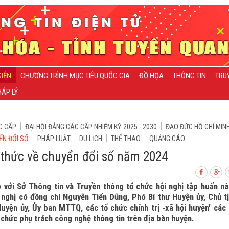
KIỆN
CHƯƠNG TRÌNH MỤC TIÊU QUỐC GIA
ĐỒ HỌA
THÔNG TIN
TRU
ÁP LÝ
C CẤP
ĐẠI HỘI ĐẢNG CÁC CẤP NHIỆM KỲ 2025 - 2030
ĐẠO ĐỨC HỒ CHÍ MIN
ỂN ĐỔI SỐ
PHÁP LUẬT
DU LỊCH
THỂ THAO
QUẢNG CÁO
 thức về chuyển đổi số năm 2024
với Sở Thông tin và Truyền thông tổ chức hội nghị tập huấn n
 nghị có đồng chí Nguyễn Tiến Dũng, Phó Bí thư Huyện ủy, Chủ t
yện ủy, Ủy ban MTTQ, các tổ chức chính trị -xã hội huyện’ các
 chức phụ trách công nghệ thông tin trên địa bàn huyện.