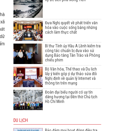
nhà
 xã
Đưa Nghị quyết về phát triển văn
hóa vào cuộc sống bằng những
hát
cách làm thực chất
 dữ
hấm
Bí thư Tỉnh ủy Hầu A Lềnh kiểm tra
công tác chuẩn bị đưa vào sử
dụng Bảo tàng Tân Trào và Phòng
chiếu phim
Bộ Văn hóa, Thể thao và Du lịch
lấy ý kiến góp ý dự thảo sửa đổi
Nghị định về quản lý Internet và
thông tin trên mạng
Đoàn đại biểu người có uy tín
dâng hương tại Đền thờ Chủ tịch
Hồ Chí Minh
DU LỊCH
Bảo đảm mọi hoạt động điều tra,