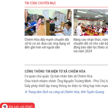
TIN CÙNG CHUYÊN MỤC
Chiêm Hóa đẩy mạnh chuyển đổi
Nâng cao nhận thức, năn
số từ cơ sở, đưa các ứng dụng số
chuyển đổi số cho cán b
đến gần hơn với người dân
đồng bào dân tộc thiểu s
núi năm 2024
CỔNG THÔNG TIN ĐIỆN TỬ XÃ CHIÊM HÓA
Cơ quan chủ quản: Ủy ban nhân dân xã Chiêm Hóa
Chịu trách nhiệm chính: Ông Nguyễn Trường Minh - Phó Chủ 
Giấy phép thiết lập trang thông tin điện tử tổng hợp trên m
© Trung tâm Dịch vụ công xã Chiêm Hóa, tỉnh Tuyên Quang
Đã kết nối EMC