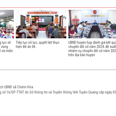
g lực về
Tiếp tục nỗ lực, quyết liệt thực
UBND huyện họp đánh giá kết qu
ộ vùng
hiện Đề án 06
chuyển đổi số năm 2024; đề xuất
ố và miền
nhiệm vụ chuyển đổi số năm 20
trên địa bàn huyện
tịch UBND xã Chiêm Hóa
ạng số 16/GP-TTĐT do Sở thông tin và Truyền thông tỉnh Tuyên Quang cấp ngày 