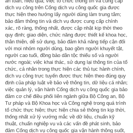
an toàn, hiệu quả; việc tổ chức thông tin và cung cấp
dịch vụ công trên Cổng dịch vụ công quốc gia được
thực hiện theo hướng lấy người dùng làm trung tâm;
bảo đảm thông tin và dịch vụ được cung cấp chính
xác, rõ ràng, thống nhất, được cập nhật kịp thời theo
quy định; giao diện, chức năng được thiết kế khoa học,
thân thiện, dễ sử dụng, bảo đảm khả năng tiếp cận đối
với mọi nhóm người dùng, bao gồm người khuyết tật,
người cao tuổi, đồng bào dân tộc thiểu số và người
nước ngoài; việc khai thác, sử dụng lại thông tin của tổ
chức, cá nhân trong thực hiện các thủ tục hành chính,
dịch vụ công trực tuyến được thực hiện theo đúng quy
định của pháp luật về bảo vệ thông tin, dữ liệu cá nhân;
việc quản lý, vận hành Cổng dịch vụ công quốc gia bảo
đảm cơ chế điều phối liên ngành giữa Bộ Công an, Bộ
Tư pháp và Bộ Khoa học và Công nghệ trong quá trình
tổ chức thực hiện; thực hiện chia sẻ thông tin kịp thời,
thống nhất xử lý vướng mắc về dữ liệu, chuẩn kỹ
thuật, chuẩn nghiệp vụ và các vấn đề phát sinh, bảo
đảm Cổng dịch vụ công quốc gia vận hành thông suốt,