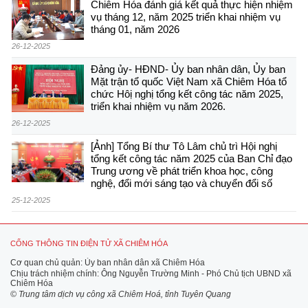
Chiêm Hóa đánh giá kết quả thực hiện nhiệm
vụ tháng 12, năm 2025 triển khai nhiệm vụ
tháng 01, năm 2026
26-12-2025
Đảng ủy- HĐND- Ủy ban nhân dân, Ủy ban
Mặt trận tổ quốc Việt Nam xã Chiêm Hóa tổ
chức Hôị nghị tổng kết công tác năm 2025,
triển khai nhiệm vụ năm 2026.
26-12-2025
[Ảnh] Tổng Bí thư Tô Lâm chủ trì Hội nghị
tổng kết công tác năm 2025 của Ban Chỉ đạo
Trung ương về phát triển khoa học, công
nghệ, đổi mới sáng tạo và chuyển đổi số
25-12-2025
CỔNG THÔNG TIN ĐIỆN TỬ XÃ CHIÊM HÓA
Cơ quan chủ quản: Ủy ban nhân dân xã Chiêm Hóa
Chịu trách nhiệm chính: Ông Nguyễn Trường Minh - Phó Chủ tịch UBND xã
Chiêm Hóa
© Trung tâm dịch vụ công xã Chiêm Hoá, tỉnh Tuyên Quang