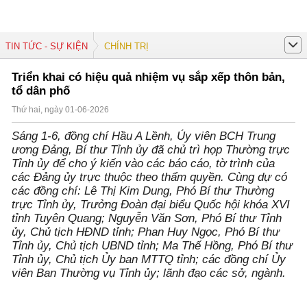
TIN TỨC - SỰ KIỆN
CHÍNH TRỊ
Triển khai có hiệu quả nhiệm vụ sắp xếp thôn bản,
tổ dân phố
Thứ hai, ngày 01-06-2026
Sáng 1-6, đồng chí Hầu A Lềnh, Ủy viên BCH Trung
ương Đảng, Bí thư Tỉnh ủy đã chủ trì họp Thường trực
Tỉnh ủy để cho ý kiến vào các báo cáo, tờ trình của
các Đảng ủy trực thuộc theo thẩm quyền. Cùng dự có
các đồng chí: Lê Thị Kim Dung, Phó Bí thư Thường
trực Tỉnh ủy, Trưởng Đoàn đại biểu Quốc hội khóa XVI
tỉnh Tuyên Quang; Nguyễn Văn Sơn, Phó Bí thư Tỉnh
ủy, Chủ tịch HĐND tỉnh; Phan Huy Ngọc, Phó Bí thư
Tỉnh ủy, Chủ tịch UBND tỉnh; Ma Thế Hồng, Phó Bí thư
Tỉnh ủy, Chủ tịch Ủy ban MTTQ tỉnh; các đồng chí Ủy
viên Ban Thường vụ Tỉnh ủy; lãnh đạo các sở, ngành.