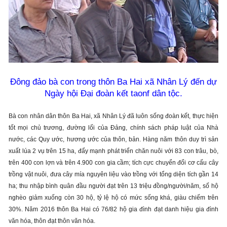
Đông đảo bà con trong thôn Ba Hai xã Nhân Lý đến dự
Ngày hội Đại đoàn kết taonf dân tộc.
Bà con nhân dân thôn Ba Hai, xã Nhân Lý đã luôn sống đoàn kết, thực hiện
tốt mọi chủ trương, đường lối của Đảng, chính sách pháp luật của Nhà
nước, các Quy ước, hương ước của thôn, bản. Hàng năm thôn duy trì sản
xuất lúa 2 vụ trên 15 ha, đẩy mạnh phát triển chăn nuôi với 83 con trâu, bò,
trên 400 con lợn và trên 4.900 con gia cầm; tích cực chuyển đổi cơ cấu cây
trồng vật nuôi, đưa cây mía nguyên liệu vào trồng với tổng diện tích gần 14
ha; thu nhập bình quân đầu người đạt trên 13 triệu đồng/người/năm, số hộ
nghèo giảm xuống còn 30 hộ, tỷ lệ hộ có mức sống khá, giàu chiếm trên
30%. Năm 2016 thôn Ba Hai có 76/82 hộ gia đình đạt danh hiệu gia đình
văn hóa, thôn đạt thôn văn hóa.